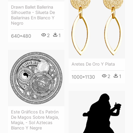
Drawn Ballet Ballerina
Silhouette - Silueta De
Bailarinas En Blanco Y
Negro
2
1
640*480
Aretes De Oro Y Plata
2
1
1000*1130
Este Gráficos Es Patrón
De Magos Sobre Magia,
Magia, - Sol Aztecas
Blanco Y Negre