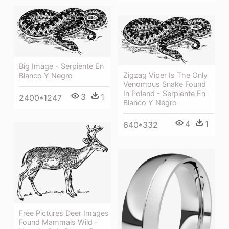
Big Image - Serpiente En
Zigzag Viper Is The Only
Blanco Y Negro
Venomous Snake Found
In Poland - Serpiente En
3
1
2400*1247
Blanco Y Negro
4
1
640*332
Free Pictures Deer Images
Found Mammals Wild -