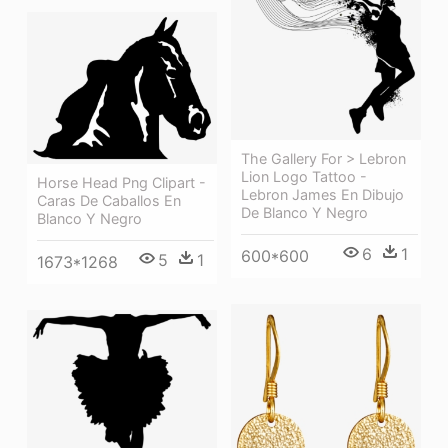
The Gallery For > Lebron
Lion Logo Tattoo -
Horse Head Png Clipart -
Lebron James En Dibujo
Caras De Caballos En
De Blanco Y Negro
Blanco Y Negro
6
1
600*600
5
1
1673*1268