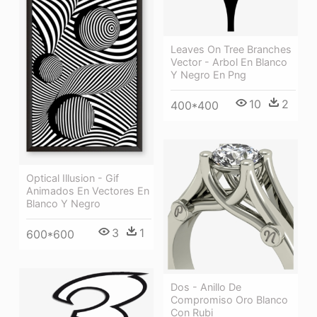
Leaves On Tree Branches
Vector - Arbol En Blanco
Y Negro En Png
10
2
400*400
Optical Illusion - Gif
Animados En Vectores En
Blanco Y Negro
3
1
600*600
Dos - Anillo De
Compromiso Oro Blanco
Con Rubi