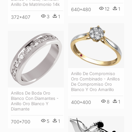
Anillo De Matrimonio 14k
12
1
640*480
3
1
372*407
Anillo De Compromiso
Oro Combinado - Anillos
De Compromiso Oro
Blanco Y Oro Amarillo
Anillos De Boda Oro
Blanco Con Diamantes -
8
1
400*400
Anillo Oro Blanco Y
Diamante
5
1
700*700