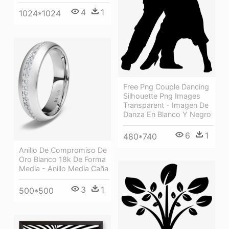
4
1
1024*1024
Free Png Couple Dancing
Silhouette Png Images
Transparent - Imagen De
Danza En Blanco Y Negro
6
1
480*740
Anillo De Compromiso De
Oro Blanco 18k De Forma
Media - Anillo Media Caña
3
1
500*500