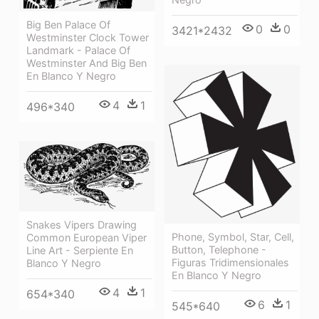
Big Ben Palace Of
0
0
3421*2432
Westminster Clock Tower
Landmark - Palace Of
Westminster And Big Ben
En Blanco Y Negro
4
1
496*340
Snakes Vipers Drawing
Phone, Symbol, Star, Cell,
Common European Viper
Button, Telephone -
Line Art - Serpiente En
Figuras Tridimensionales
Blanco Y Negro
En Blanco Y Negro
4
1
654*340
6
1
545*640