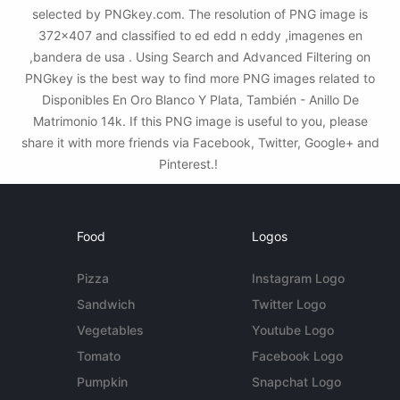
selected by PNGkey.com. The resolution of PNG image is
372x407 and classified to ed edd n eddy ,imagenes en
,bandera de usa . Using Search and Advanced Filtering on
PNGkey is the best way to find more PNG images related to
Disponibles En Oro Blanco Y Plata, También - Anillo De
Matrimonio 14k. If this PNG image is useful to you, please
share it with more friends via Facebook, Twitter, Google+ and
Pinterest.!
Food
Logos
Pizza
Instagram Logo
Sandwich
Twitter Logo
Vegetables
Youtube Logo
Tomato
Facebook Logo
Pumpkin
Snapchat Logo