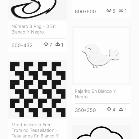
5
1
600*600
Número 3 Png - 3 En
Blanco Y Negro
7
1
600*432
Pajarito En Blanco Y
Negro
4
1
350*350
Mostricciatolo Free
Tromino Tessellation -
Teselados En Blanco Y