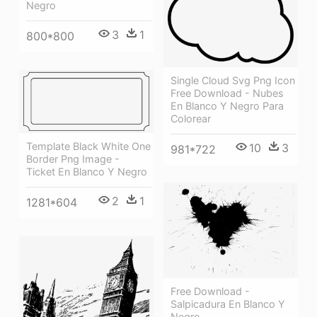
Negro
3
1
800*800
Single Cloud Svg Png Icon
Free Download - Nubes
En Blanco Y Negro Para
Colorear
Template Black White One
10
3
981*722
Border Png Image -
Ticket En Blanco Y Negro
2
1
1281*604
Free Download -
Salpicadura En Blanco Y
Negro