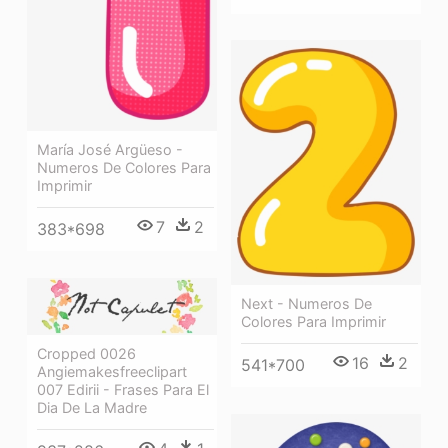
María José Argüeso -
Numeros De Colores Para
Imprimir
7
2
383*698
Next - Numeros De
Colores Para Imprimir
Cropped 0026
16
2
541*700
Angiemakesfreeclipart
007 Edirii - Frases Para El
Dia De La Madre