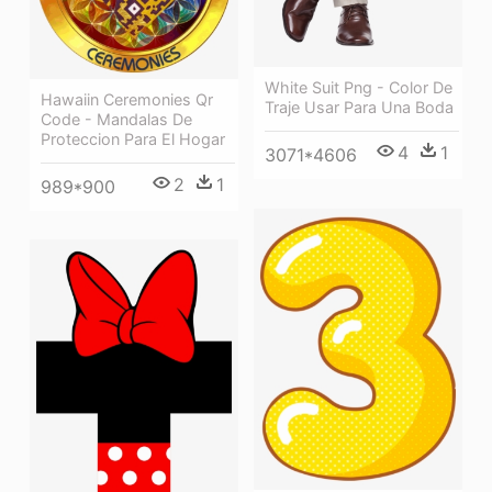
White Suit Png - Color De
Hawaiin Ceremonies Qr
Traje Usar Para Una Boda
Code - Mandalas De
Proteccion Para El Hogar
4
1
3071*4606
2
1
989*900