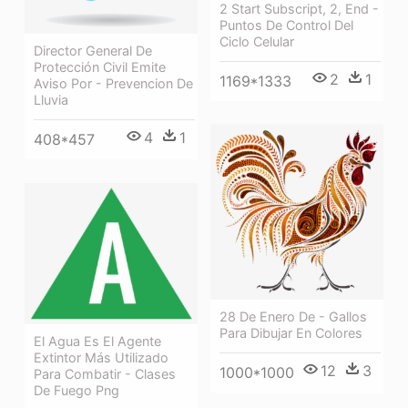
2 Start Subscript, 2, End -
Puntos De Control Del
Ciclo Celular
Director General De
Protección Civil Emite
2
1
1169*1333
Aviso Por - Prevencion De
Lluvia
4
1
408*457
28 De Enero De - Gallos
Para Dibujar En Colores
El Agua Es El Agente
Extintor Más Utilizado
12
3
1000*1000
Para Combatir - Clases
De Fuego Png