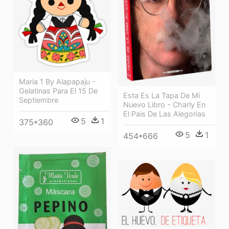
Maria 1 By Alapapaju -
Gelatinas Para El 15 De
Esta Es La Tapa De Mi
Septiembre
Nuevo Libro - Charly En
El Pais De Las Alegorias
5
1
375*360
5
1
454*666