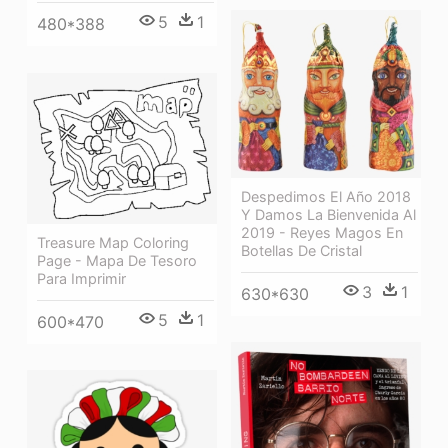
5
1
480*388
Despedimos El Año 2018
Y Damos La Bienvenida Al
2019 - Reyes Magos En
Treasure Map Coloring
Botellas De Cristal
Page - Mapa De Tesoro
Para Imprimir
3
1
630*630
5
1
600*470