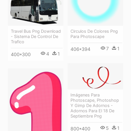
Circulos De Colores Png
Travel Bus Png Download
Para Photoscape
- Sistema De Control De
Trafico
7
1
406*394
4
1
400*300
Imágenes Para
Photoscape, Photoshop
Y Gimp De Adornos -
Adornos Para El 18 De
Septiembre Png
5
1
800*400