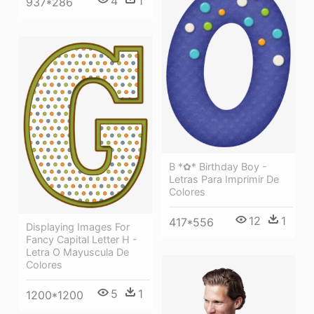
4
1
937*286
B *✿* Birthday Boy -
Letras Para Imprimir De
Colores
12
1
417*556
Displaying Images For
Fancy Capital Letter H -
Letra O Mayuscula De
Colores
5
1
1200*1200