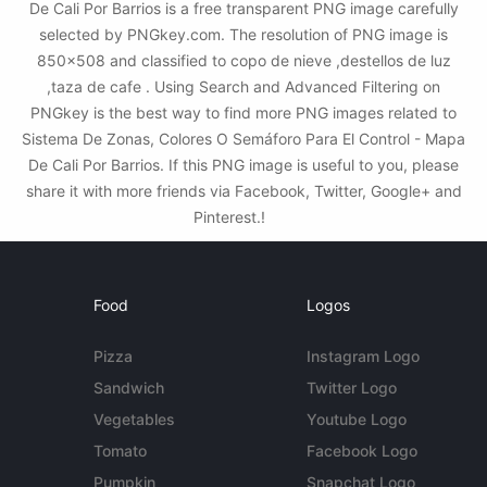
De Cali Por Barrios is a free transparent PNG image carefully
selected by PNGkey.com. The resolution of PNG image is
850x508 and classified to copo de nieve ,destellos de luz
,taza de cafe . Using Search and Advanced Filtering on
PNGkey is the best way to find more PNG images related to
Sistema De Zonas, Colores O Semáforo Para El Control - Mapa
De Cali Por Barrios. If this PNG image is useful to you, please
share it with more friends via Facebook, Twitter, Google+ and
Pinterest.!
Food
Logos
Pizza
Instagram Logo
Sandwich
Twitter Logo
Vegetables
Youtube Logo
Tomato
Facebook Logo
Pumpkin
Snapchat Logo