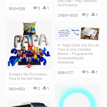
Sua Loja - Png Cadastro
De Produtos
3
1
850*508
2
1
2460*1835
4- Pega Cada Una De Las
Tiras A Una Cartulina
Blanca - Programa De
Conscientização
Ambiental
5
1
698*217
Arreglos De Chocolates
Para El Dia Del Padre
2
1
960*650