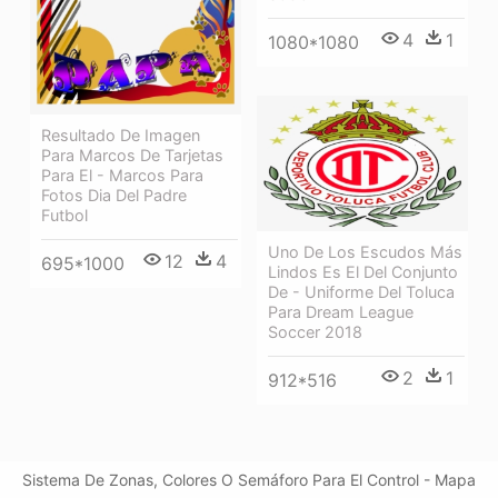
4
1
1080*1080
Resultado De Imagen
Para Marcos De Tarjetas
Para El - Marcos Para
Fotos Dia Del Padre
Futbol
Uno De Los Escudos Más
12
4
695*1000
Lindos Es El Del Conjunto
De - Uniforme Del Toluca
Para Dream League
Soccer 2018
2
1
912*516
Sistema De Zonas, Colores O Semáforo Para El Control - Mapa