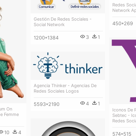
Redes Socia
Network A
Gestión De Redes Sociales -
450*269
Social Network
3
1
1200*1384
Agencia Thinker - Agencias De
Redes Sociales Logos
4
1
5593*2190
ium On
Iconos De 
Tube Femme
Sebtec - I
Redes Soci
10
4
574*515