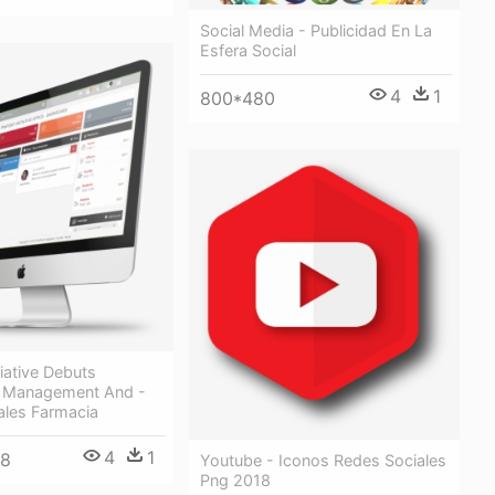
Social Media - Publicidad En La
Esfera Social
4
1
800*480
tiative Debuts
 Management And -
ales Farmacia
4
1
48
Youtube - Iconos Redes Sociales
Png 2018