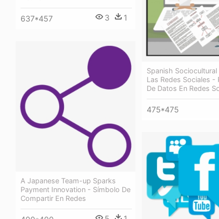
3
1
637*457
Spanish Sociocultural 
Las Redes Sociales - 
De Datos En Redes So
475*475
A Japanese Team-up Sparks
Payment Innovation - Símbolo De
Compartir En Redes
5
1