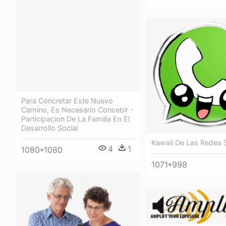
Para Concretar Este Nuevo
Camino, Es Necesario Concebir -
Participacion De La Familia En El
Desarrollo Social
Kawaii De Las Redes 
4
1
1080*1080
1071*998