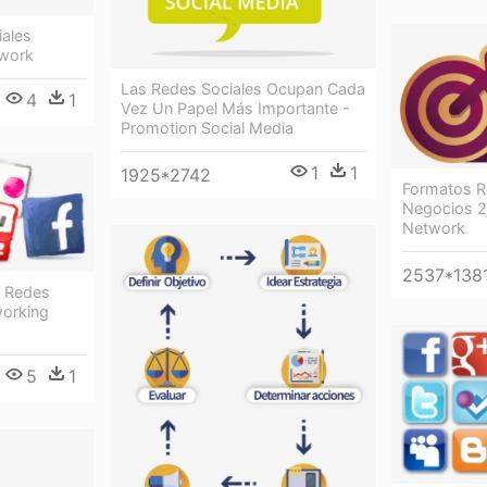
ales
twork
Las Redes Sociales Ocupan Cada
4
1
Vez Un Papel Más Importante -
Promotion Social Media
1
1
1925*2742
Formatos R
Negocios 2 
Network
2537*138
s Redes
working
5
1