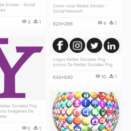
is Ícones - Social
Como Usar Redes Sociais -
pps
Social Network
3
1
4
1
620*266
Logos Redes Sociales Png -
Iconos De Redes Sociales Png
10
1
640*640
Redes Sociales Png
cono Imagenes De
ales
5
1