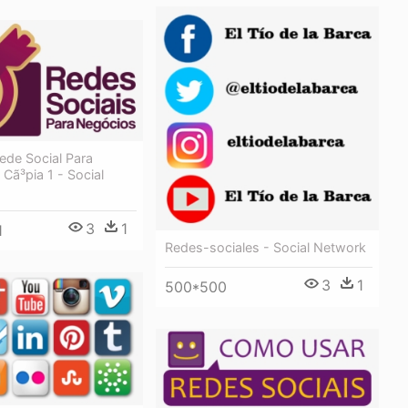
ede Social Para
Cã³pia 1 - Social
3
1
1
Redes-sociales - Social Network
3
1
500*500