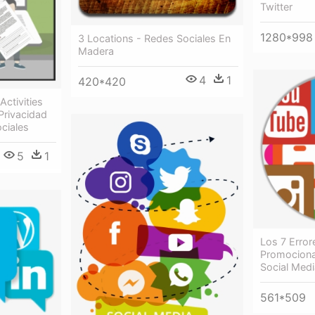
Twitter
1280*998
3 Locations - Redes Sociales En
Madera
4
1
420*420
Activities
Privacidad
ciales
5
1
Los 7 Erro
Promociona
Social Med
561*509