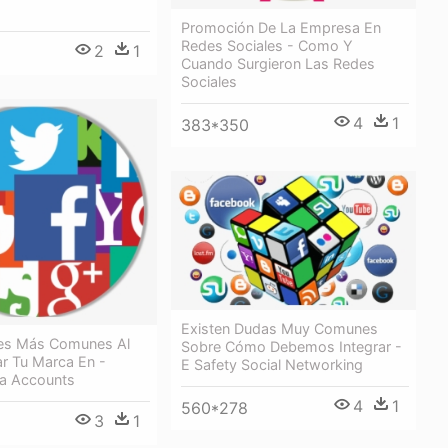
Promoción De La Empresa En
Redes Sociales - Como Y
2
1
Cuando Surgieron Las Redes
Sociales
4
1
383*350
Existen Dudas Muy Comunes
res Más Comunes Al
Sobre Cómo Debemos Integrar -
r Tu Marca En -
E Safety Social Networking
ia Accounts
4
1
560*278
3
1