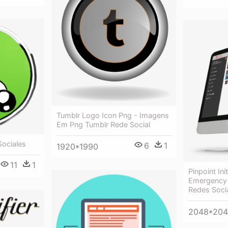
Tumblr Logo Icon Png - Imagens
Em Png Tumblr Rede Social
Sociales
6
1
1920*1990
11
1
Pinpoint Ini
Emergency
Redes Soci
2048*20