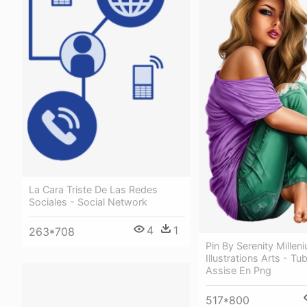
La Cara Triste De Las Redes
Sociales - Social Network
4
1
263*708
Pin By Serenity Millen
Illustrations Arts - 
Assise En Png
517*800