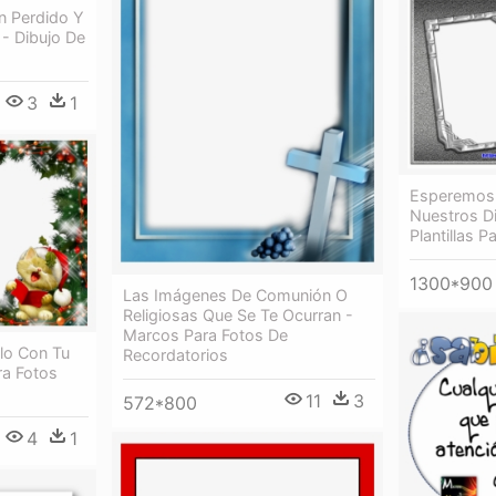
n Perdido Y
 - Dibujo De
3
1
Esperemos 
Nuestros D
Plantillas 
1300*900
Las Imágenes De Comunión O
Religiosas Que Se Te Ocurran -
Marcos Para Fotos De
lo Con Tu
Recordatorios
ra Fotos
11
3
572*800
4
1