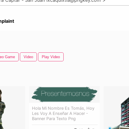
plaint
deo Game
Video
Play Video
Hola Mi Nombre Es Tomás, Hoy
Les Voy A Enseñar A Hacer -
Banner Para Texto Png