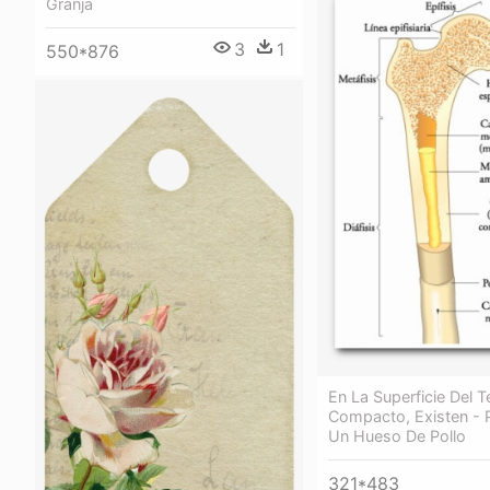
Granja
3
1
550*876
En La Superficie Del 
Compacto, Existen - 
Un Hueso De Pollo
321*483