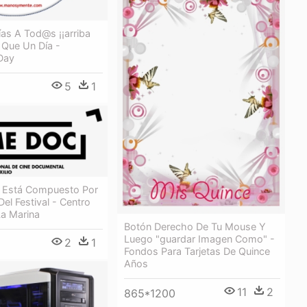
ías A Tod@s ¡¡arriba
 Que Un Día -
Day
5
1
o Está Compuesto Por
el Festival - Centro
La Marina
Botón Derecho De Tu Mouse Y
Luego "guardar Imagen Como" -
2
1
Fondos Para Tarjetas De Quince
Años
11
2
865*1200