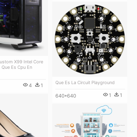
ustom X99 Intel Core
- Que Es Cpu En
Que Es La Circuit Playground
4
1
1
1
640*640