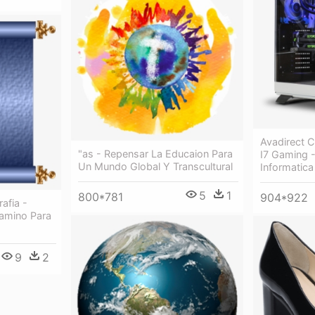
Avadirect C
"as - Repensar La Educaion Para
I7 Gaming 
Un Mundo Global Y Transcultural
Informatica
5
1
800*781
904*922
afia -
amino Para
9
2