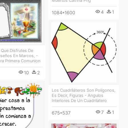
Muertos Catrina Png
4
1
1084*1600
Que Disfrutes De
iseños En Marcos, -
Para Primera Comunion
10
2
Los Cuadriláteros Son Polígonos,
Es Decir, Figuras - Angulos
Interiores De Un Cuadrilatero
7
1
675*537