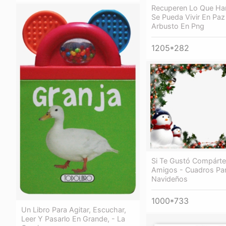
Recuperen Lo Que Ha
Se Pueda Vivir En Paz
Arbusto En Png
1205*282
Si Te Gustó Compárte
Amigos - Cuadros Pa
Navideños
1000*733
Un Libro Para Agitar, Escuchar,
Leer Y Pasarlo En Grande, - La