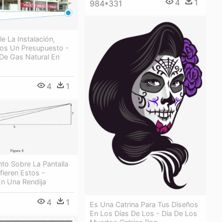
4
1
984*331
le La Instalación,
os Un Presupuesto -
 De Gas Natural En
4
1
to Sobre La Pantalla
fieren Estos -
En Una Rendija
4
1
Es Una Catrina Para Tus Diseños
En Los Días De Los - Dia De Los