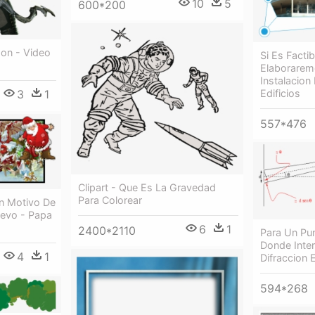
10
5
600*200
on - Video
Si Es Factib
Elaborarem
Instalacion
Edificios
3
1
557*476
Clipart - Que Es La Gravedad
Para Colorear
n Motivo De
evo - Papa
6
1
2400*2110
Para Un Pun
Donde Inter
4
1
Difraccion 
594*268