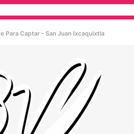
te Para Captar - San Juan Ixcaquixtla