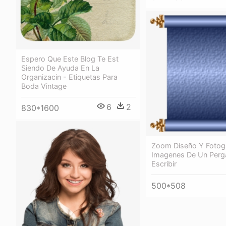
Espero Que Este Blog Te Est
Siendo De Ayuda En La
Organizacin - Etiquetas Para
Boda Vintage
6
2
830*1600
Zoom Diseño Y Fotogr
Imagenes De Un Perg
Escribir
500*508