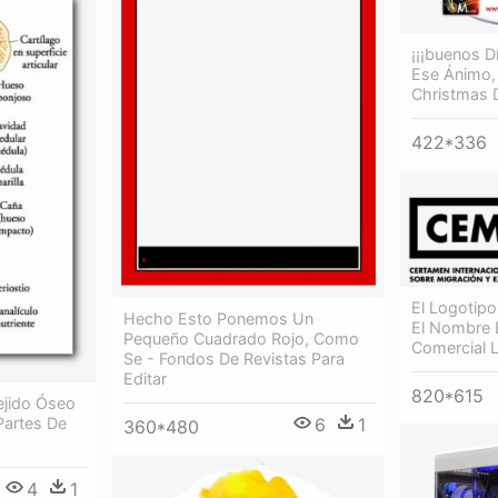
¡¡¡buenos D
Ese Ánimo,
Christmas 
422*336
El Logotip
Hecho Esto Ponemos Un
El Nombre D
Pequeño Cuadrado Rojo, Como
Comercial 
Se - Fondos De Revistas Para
Editar
820*615
Tejido Óseo
6
1
Partes De
360*480
4
1