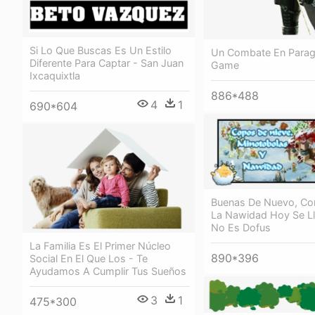
Si Lo Que Buscas Es Un Estilo
Un Combate En Parag
Diferente Para Captar - San Juan
Game
Ixcaquixtla
886*488
4
1
690*604
Buenas De Nuevo, Co
La Nawidad Hoy Se Ll
No Es Dofus
La Familia Es El Primer Núcleo
890*396
Social En El Que Los - Te
Ayudamos A Cumplir Tus Sueños
3
1
475*300