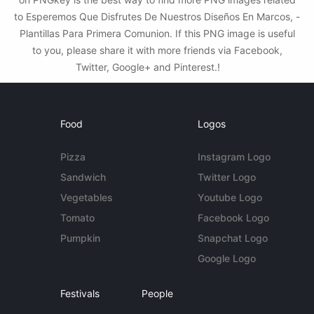
to Esperemos Que Disfrutes De Nuestros Diseños En Marcos, -
Plantillas Para Primera Comunion. If this PNG image is useful
to you, please share it with more friends via Facebook,
Twitter, Google+ and Pinterest.!
Food
Logos
Pizza
Instagram Logo
Sandwich
Twitter Logo
Vegetables
Youtube Logo
Tomato
Facebook Logo
Pumpkin
Snapchat Logo
Google Logo
Festivals
People