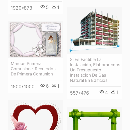
5
1
1920*873
Si Es Factible La
Marcos Primera
Instalación, Elaboraremos
Comunión - Recuerdos
Un Presupuesto -
De Primera Comunion
Instalacion De Gas
Natural En Edificios
6
1
1500*1000
4
1
557*476