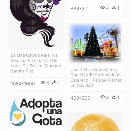
4
1
888*211
Es Una Catrina Para Tus
Diseños En Los Días De
Los - Dia De Los Muertos
Una De Las Novedades
Catrina Png
Que Más Te Sorprenderán
Este Año - Parque Warner
4
1
1084*1600
En Navidad
3
1
400*300