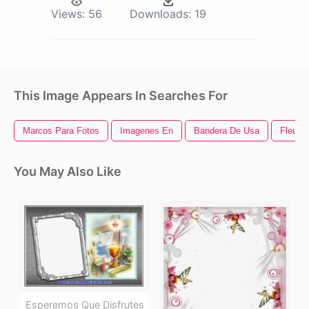
Views:
56
Downloads:
19
This Image Appears In Searches For
Marcos Para Fotos
Imagenes En
Bandera De Usa
Fleur D
You May Also Like
Esperemos Que Disfrutes