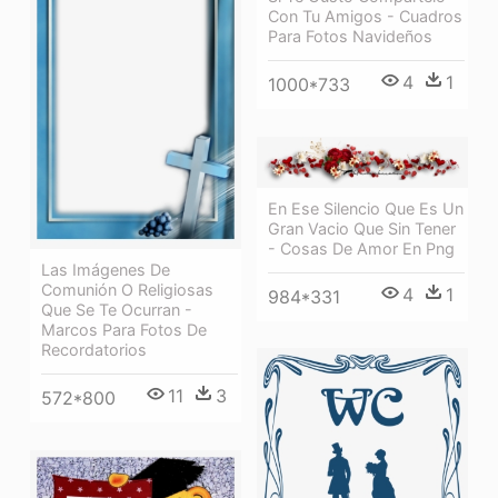
Con Tu Amigos - Cuadros
Para Fotos Navideños
4
1
1000*733
En Ese Silencio Que Es Un
Gran Vacio Que Sin Tener
- Cosas De Amor En Png
Las Imágenes De
Comunión O Religiosas
4
1
984*331
Que Se Te Ocurran -
Marcos Para Fotos De
Recordatorios
11
3
572*800