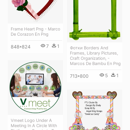
Frame Heart Png - Marco
De Corazon En Png
7
1
848*824
Фотки Borders And
Frames, Library Pictures,
Craft Organization, -
Marcos De Bambu En Png
5
1
713*800
Vmeet Logo Under A
Meeting In A Circle With