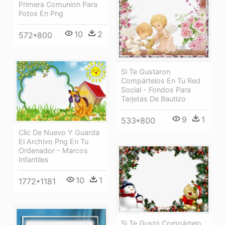
Primera Comunion Para
Fotos En Png
10
2
572*800
Si Te Gustaron
Compártelos En Tu Red
Social - Fondos Para
Tarjetas De Bautizo
9
1
533*800
Clic De Nuevo Y Guarda
El Archivo Png En Tu
Ordenador - Marcos
Infantiles
10
1
1772*1181
Si Te Gustó Compártelo