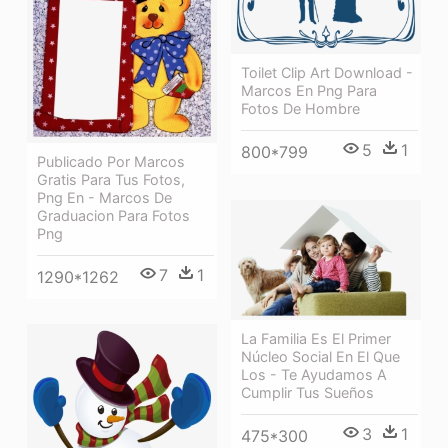
Toilet Clip Art Download -
Marcos En Png Para
Fotos De Hombre
5
1
800*799
Publicado Por Marcos
Gratis Para Tus Fotos,
Png En - Marcos De
Graduacion Para Fotos
Png
7
1
1290*1262
La Familia Es El Primer
Núcleo Social En El Que
Los - Te Ayudamos A
Cumplir Tus Sueños
3
1
475*300