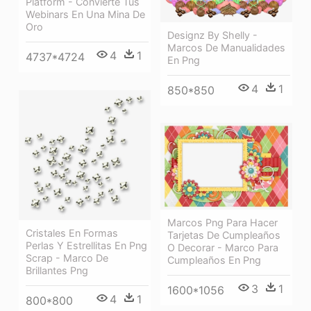
Platform - Convierte Tus
Webinars En Una Mina De
Oro
Designz By Shelly -
Marcos De Manualidades
4
1
4737*4724
En Png
4
1
850*850
Marcos Png Para Hacer
Cristales En Formas
Tarjetas De Cumpleaños
Perlas Y Estrellitas En Png
O Decorar - Marco Para
Scrap - Marco De
Cumpleaños En Png
Brillantes Png
3
1
1600*1056
4
1
800*800