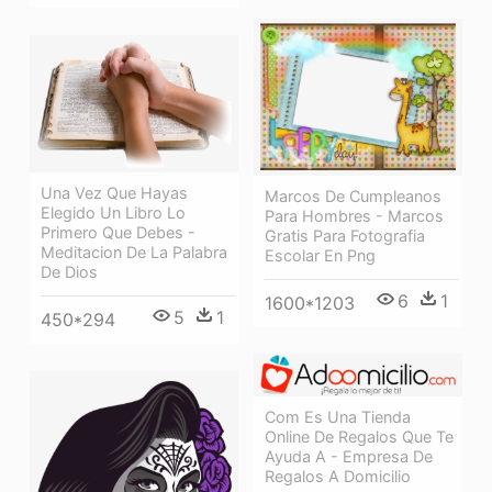
Una Vez Que Hayas
Marcos De Cumpleanos
Elegido Un Libro Lo
Para Hombres - Marcos
Primero Que Debes -
Gratis Para Fotografia
Meditacion De La Palabra
Escolar En Png
De Dios
6
1
1600*1203
5
1
450*294
Com Es Una Tienda
Online De Regalos Que Te
Ayuda A - Empresa De
Regalos A Domicilio