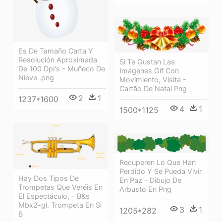
Es De Tamaño Carta Y
Resolución Aproximada
Si Te Gustan Las
De 100 Dpi's - Muñeco De
Imágenes Gif Con
Nieve .png
Movimiento, Visita -
Cartão De Natal Png
2
1
1237*1600
4
1
1500*1125
Recuperen Lo Que Han
Perdido Y Se Pueda Vivir
Hay Dos Tipos De
En Paz - Dibujo De
Trompetas Que Veréis En
Arbusto En Png
El Espectáculo, - B&s
Mbx2-gl. Trompeta En Si
3
1
1205*282
B