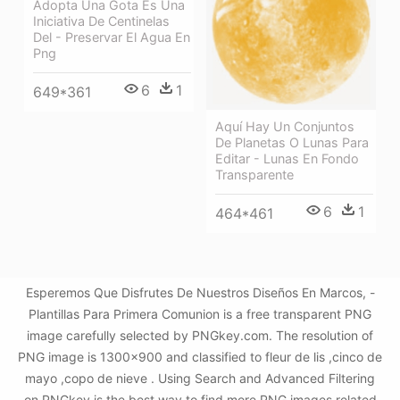
Adopta Una Gota Es Una
Iniciativa De Centinelas
Del - Preservar El Agua En
Png
6
1
649*361
Aquí Hay Un Conjuntos
De Planetas O Lunas Para
Editar - Lunas En Fondo
Transparente
6
1
464*461
Esperemos Que Disfrutes De Nuestros Diseños En Marcos, -
Plantillas Para Primera Comunion is a free transparent PNG
image carefully selected by PNGkey.com. The resolution of
PNG image is 1300x900 and classified to fleur de lis ,cinco de
mayo ,copo de nieve . Using Search and Advanced Filtering
on PNGkey is the best way to find more PNG images related