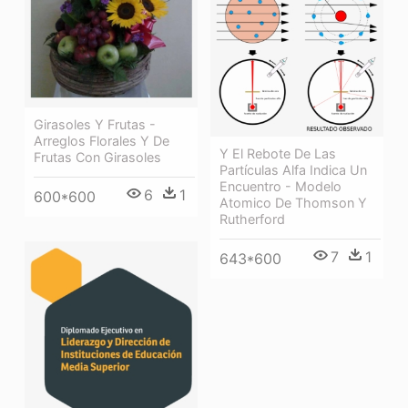
Girasoles Y Frutas -
Arreglos Florales Y De
Y El Rebote De Las
Frutas Con Girasoles
Partículas Alfa Indica Un
Encuentro - Modelo
6
1
600*600
Atomico De Thomson Y
Rutherford
7
1
643*600