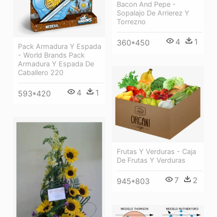
Bacon And Pepe -
Sopalajo De Arrierez Y
Torrezno
4
1
360*450
Pack Armadura Y Espada
- World Brands Pack
Armadura Y Espada De
Caballero 220
4
1
593*420
Frutas Y Verduras - Caja
De Frutas Y Verduras
7
2
945*803