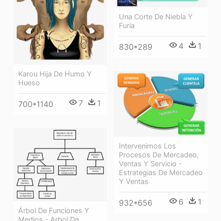
Una Corte De Niebla Y
Furia
4
1
830*289
Karou Hija De Humo Y
Hueso
7
1
700*1140
Intervenimos Los
Procesos De Mercadeo,
Ventas Y Servicio -
Estrategias De Mercadeo
Y Ventas
6
1
932*656
Árbol De Funciones Y
Medios - Arbol De