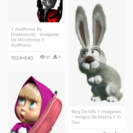
Y Audifonos By
Dreamworld - Imagenes
De Microfonos Y
Audifonos
11
1
1024*640
Blog De Gifs Y Imágenes
- Amigos De Masha Y El
Oso