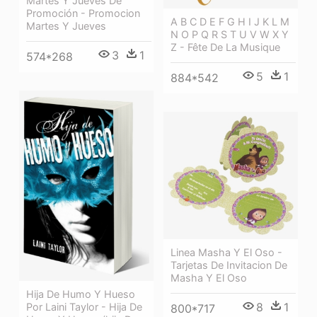
Martes Y Jueves De
Promoción - Promocion
A B C D E F G H I J K L M
Martes Y Jueves
N O P Q R S T U V W X Y
Z - Fête De La Musique
3
1
574*268
5
1
884*542
Linea Masha Y El Oso -
Tarjetas De Invitacion De
Masha Y El Oso
Hija De Humo Y Hueso
8
1
Por Laini Taylor - Hija De
800*717