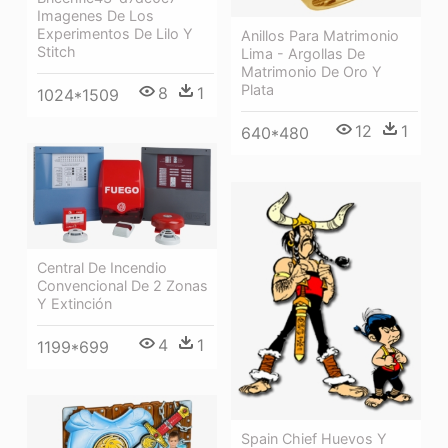
Imagenes De Los
Experimentos De Lilo Y
Anillos Para Matrimonio
Stitch
Lima - Argollas De
Matrimonio De Oro Y
Plata
8
1
1024*1509
12
1
640*480
Central De Incendio
Convencional De 2 Zonas
Y Extinción
4
1
1199*699
Spain Chief Huevos Y