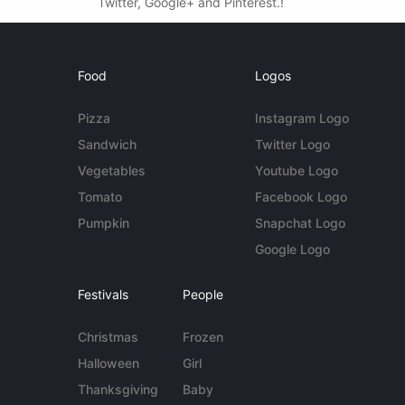
Twitter, Google+ and Pinterest.!
Food
Logos
Pizza
Instagram Logo
Sandwich
Twitter Logo
Vegetables
Youtube Logo
Tomato
Facebook Logo
Pumpkin
Snapchat Logo
Google Logo
Festivals
People
Christmas
Frozen
Halloween
Girl
Thanksgiving
Baby