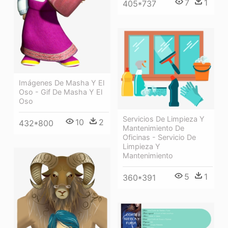
7
1
405*737
Imágenes De Masha Y El
Oso - Gif De Masha Y El
Oso
Servicios De Limpieza Y
10
2
432*800
Mantenimiento De
Oficinas - Servicio De
Limpieza Y
Mantenimiento
5
1
360*391