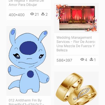
De Vegeta Y Bulma De
Amor Para Dibujar
21
2
400*400
Wedding Management
Services - Flor De Acero:
Una Mezcla De Fuerza Y
Belleza
4
1
586*397
012 Antitherm Fm By
Bricerific43-d7dc0c7 -