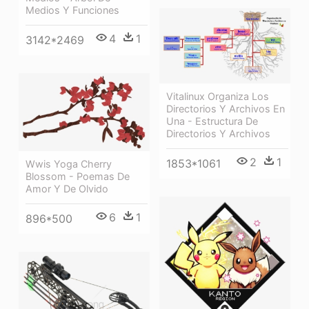
Medios Y Funciones
4
1
3142*2469
Vitalinux Organiza Los
Directorios Y Archivos En
Una - Estructura De
Directorios Y Archivos
2
1
1853*1061
Wwis Yoga Cherry
Blossom - Poemas De
Amor Y De Olvido
6
1
896*500