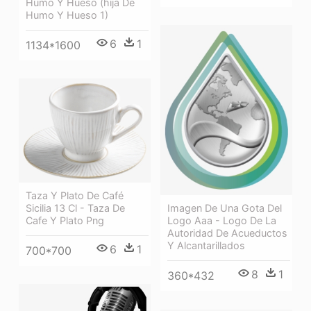
Humo Y Hueso (hija De
Humo Y Hueso 1)
6
1
1134*1600
Taza Y Plato De Café
Sicilia 13 Cl - Taza De
Imagen De Una Gota Del
Cafe Y Plato Png
Logo Aaa - Logo De La
Autoridad De Acueductos
Y Alcantarillados
6
1
700*700
8
1
360*432