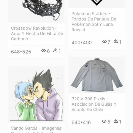
Pokemon Starters -
Fondos De Pantalla De
Pokémon Sol Y Luna
Crossbow Revolution -
Rowlet
Arco Y Flecha De Fibra De
Carbono
7
1
400*400
6
1
648*525
320 × 208 Pixels -
Asociacion De Guias Y
Scouts De Chile
5
1
640*416
Vandc Garcia - Imagenes