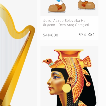
Фото, Автор Soloveika На
Яндекс - Ders Araç Gereçleri
4
1
541*800