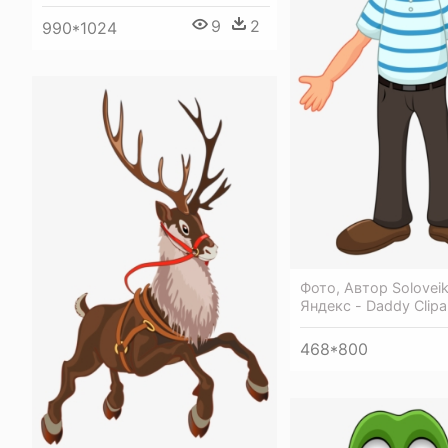
9
2
990*1024
Фото, Автор Solovei
Яндекс - Daddy Clipa
468*800