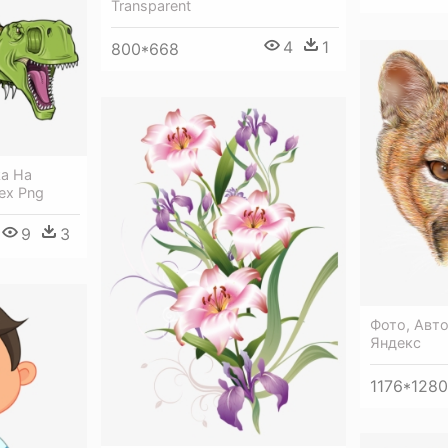
Transparent
4
1
800*668
ka На
ex Png
9
3
Фото, Авто
Яндекс
1176*1280