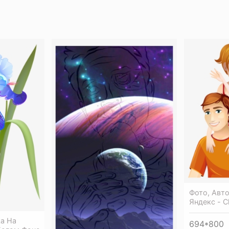
Фото, Авто
Яндекс - Cl
ka На
694*800