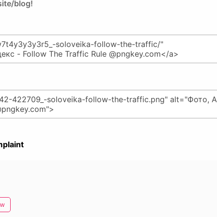
ite/blog!
plaint
ow