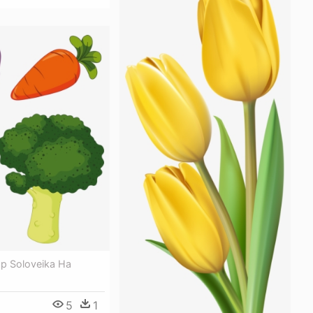
р Soloveika На
5
1