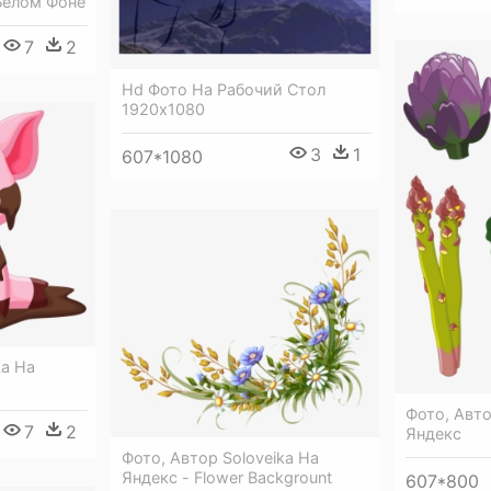
Белом Фоне
7
2
Hd Фото На Рабочий Стол
1920х1080
3
1
607*1080
ka На
Фото, Авто
7
2
Яндекс
Фото, Автор Soloveika На
Яндекс - Flower Backgrount
607*800