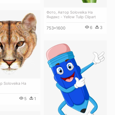
Фото, Автор Soloveika На
Яндекс - Yellow Tulip Clipart
6
3
753*1600
р Soloveika На
5
1