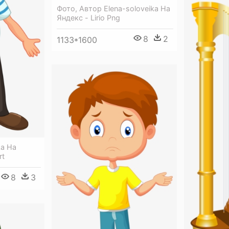
Фото, Автор Elena-soloveika На
Яндекс - Lirio Png
8
2
1133*1600
ka На
rt
8
3