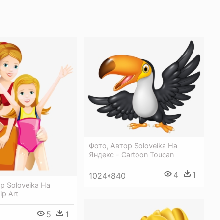
Фото, Автор Soloveika На
Яндекс - Cartoon Toucan
4
1
1024*840
р Soloveika На
ip Art
5
1