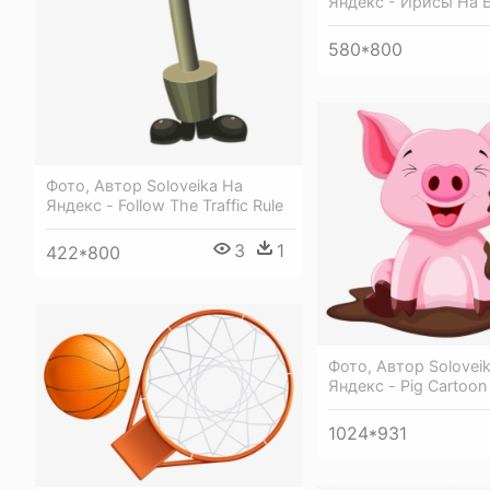
Яндекс - Ирисы На 
580*800
Фото, Автор Soloveika На
Яндекс - Follow The Traffic Rule
3
1
422*800
Фото, Автор Solovei
Яндекс - Pig Cartoon
1024*931