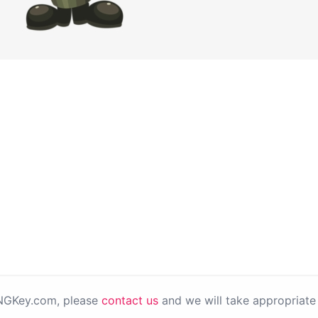
PNGKey.com, please
contact us
and we will take appropriate 