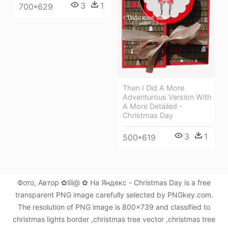
3
1
700*629
Then I Did A More
Adventurous Version With
A More Detailed -
Christmas Day
3
1
500*619
Фото, Автор ✿lili@ ✿ На Яндекс - Christmas Day is a free
transparent PNG image carefully selected by PNGkey.com.
The resolution of PNG image is 800x739 and classified to
christmas lights border ,christmas tree vector ,christmas tree