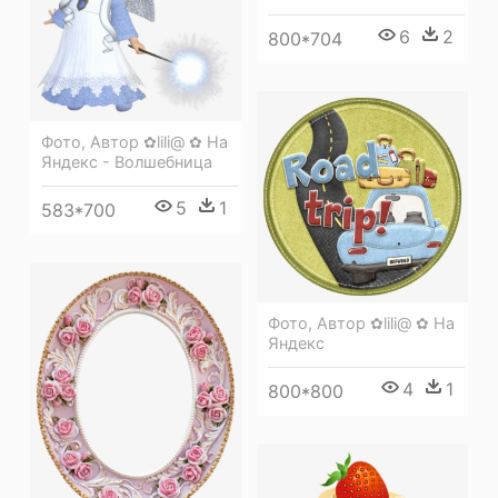
6
2
800*704
Фото, Автор ✿lili@ ✿ На
Яндекс - Волшебница
5
1
583*700
Фото, Автор ✿lili@ ✿ На
Яндекс
4
1
800*800