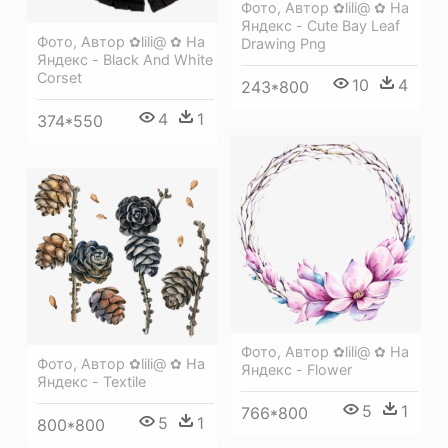
Фото, Автор ✿lili@ ✿ На
Яндекс - Cute Bay Leaf
Фото, Автор ✿lili@ ✿ На
Drawing Png
Яндекс - Black And White
Corset
10
4
243*800
4
1
374*550
Фото, Автор ✿lili@ ✿ На
Фото, Автор ✿lili@ ✿ На
Яндекс - Flower
Яндекс - Textile
5
1
766*800
5
1
800*800