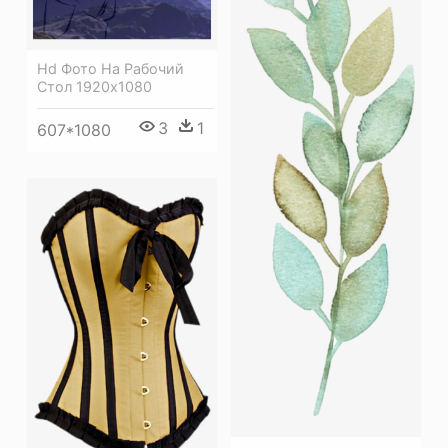
Hd Фото На Рабочий
Стол 1920х1080
3
1
607*1080