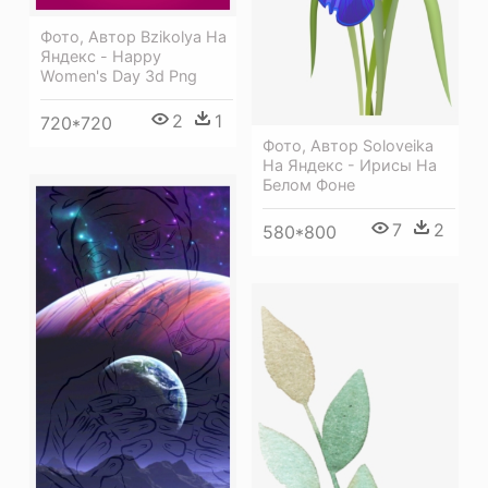
Фото, Автор Bzikolya На
Яндекс - Happy
Women's Day 3d Png
2
1
720*720
Фото, Автор Soloveika
На Яндекс - Ирисы На
Белом Фоне
7
2
580*800