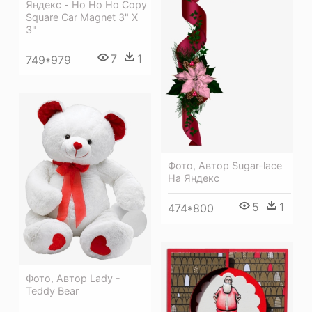
Яндекс - Ho Ho Ho Copy
Square Car Magnet 3" X
3"
7
1
749*979
Фото, Автор Sugar-lace
На Яндекс
5
1
474*800
Фото, Автор Lady -
Teddy Bear