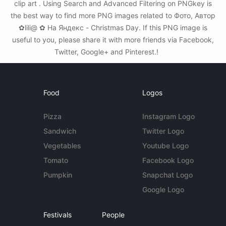
clip art . Using Search and Advanced Filtering on PNGkey is
the best way to find more PNG images related to Фото, Автор
✿lili@ ✿ На Яндекс - Christmas Day. If this PNG image is
useful to you, please share it with more friends via Facebook,
Twitter, Google+ and Pinterest.!
Food
Logos
Pizza
Instagram Logo
Sandwich
Twitter Logo
Vegetables
Youtube Logo
Tomato
Facebook Logo
Pumpkin
Snapchat Logo
Google Logo
Festivals
People