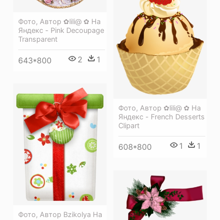
Фото, Автор ✿lili@ ✿ На
Яндекс - Pink Decoupage
Transparent
2
1
643*800
Фото, Автор ✿lili@ ✿ На
Яндекс - French Desserts
Clipart
1
1
608*800
Фото, Автор Bzikolya На