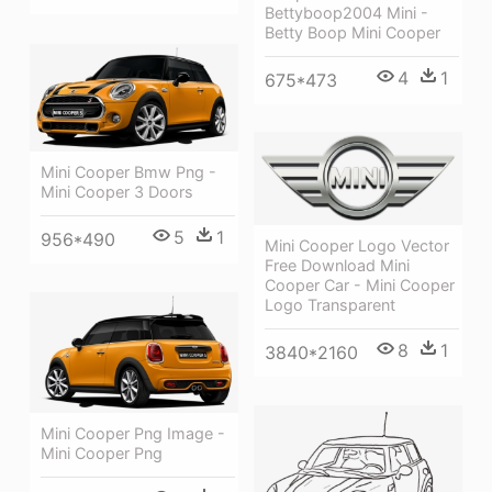
Bettyboop2004 Mini -
Betty Boop Mini Cooper
4
1
675*473
Mini Cooper Bmw Png -
Mini Cooper 3 Doors
5
1
956*490
Mini Cooper Logo Vector
Free Download Mini
Cooper Car - Mini Cooper
Logo Transparent
8
1
3840*2160
Mini Cooper Png Image -
Mini Cooper Png