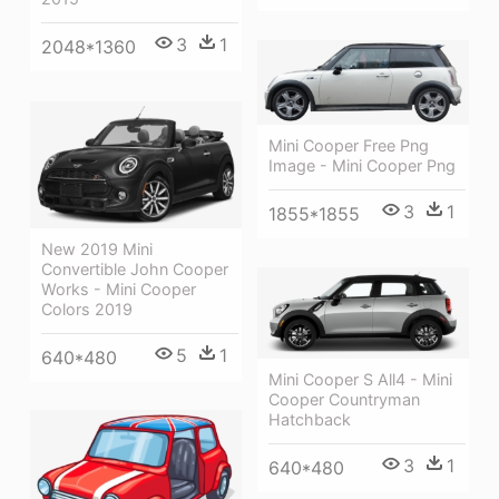
3
1
2048*1360
Mini Cooper Free Png
Image - Mini Cooper Png
3
1
1855*1855
New 2019 Mini
Convertible John Cooper
Works - Mini Cooper
Colors 2019
5
1
640*480
Mini Cooper S All4 - Mini
Cooper Countryman
Hatchback
3
1
640*480