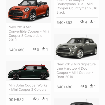
Countryman Blue - Mini
Cooper Countryman 2016
Black
4
1
640*352
New 2019 Mini
Convertible Cooper - Mini
Cooper S Convertible
2019
5
1
640*480
New 2019 Mini Signature
Line Hardtop 4 Door
Cooper - Mini Cooper 4
Door 2019
Mini John Cooper Works
5
1
640*480
- Mini Cooper S Colours
7
1
991*532