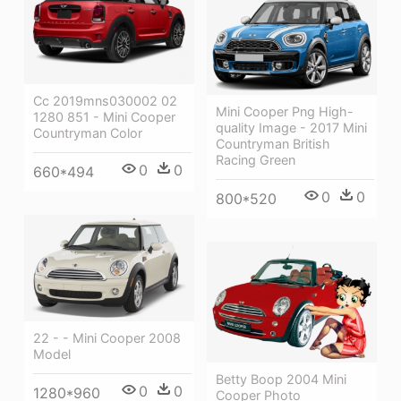
Cc 2019mns030002 02
Mini Cooper Png High-
1280 851 - Mini Cooper
quality Image - 2017 Mini
Countryman Color
Countryman British
Racing Green
0
0
660*494
0
0
800*520
22 - - Mini Cooper 2008
Model
Betty Boop 2004 Mini
0
0
1280*960
Cooper Photo