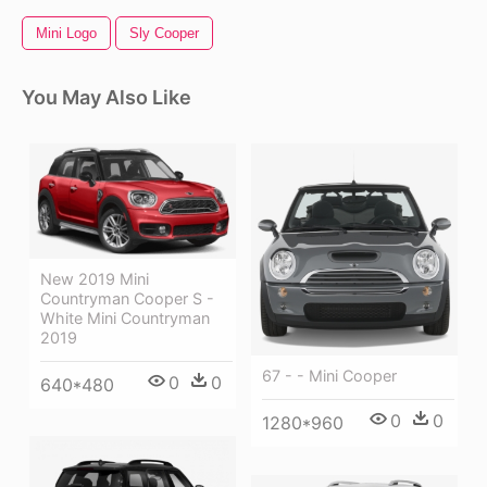
Mini Logo
Sly Cooper
You May Also Like
New 2019 Mini
Countryman Cooper S -
White Mini Countryman
2019
67 - - Mini Cooper
0
0
640*480
0
0
1280*960