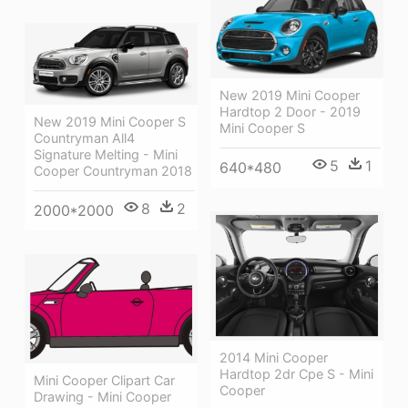
New 2019 Mini Cooper
Hardtop 2 Door - 2019
New 2019 Mini Cooper S
Mini Cooper S
Countryman All4
Signature Melting - Mini
5
1
640*480
Cooper Countryman 2018
8
2
2000*2000
2014 Mini Cooper
Hardtop 2dr Cpe S - Mini
Mini Cooper Clipart Car
Cooper
Drawing - Mini Cooper