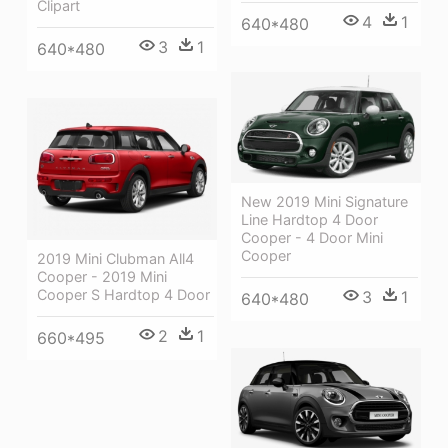
Clipart
4
1
640*480
3
1
640*480
New 2019 Mini Signature
Line Hardtop 4 Door
Cooper - 4 Door Mini
Cooper
2019 Mini Clubman All4
Cooper - 2019 Mini
Cooper S Hardtop 4 Door
3
1
640*480
2
1
660*495