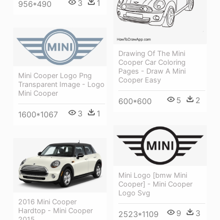
3
1
956*490
Drawing Of The Mini
Cooper Car Coloring
Pages - Draw A Mini
Mini Cooper Logo Png
Cooper Easy
Transparent Image - Logo
Mini Cooper
5
2
600*600
3
1
1600*1067
Mini Logo [bmw Mini
Cooper] - Mini Cooper
Logo Svg
2016 Mini Cooper
Hardtop - Mini Cooper
9
3
2523*1109
2015