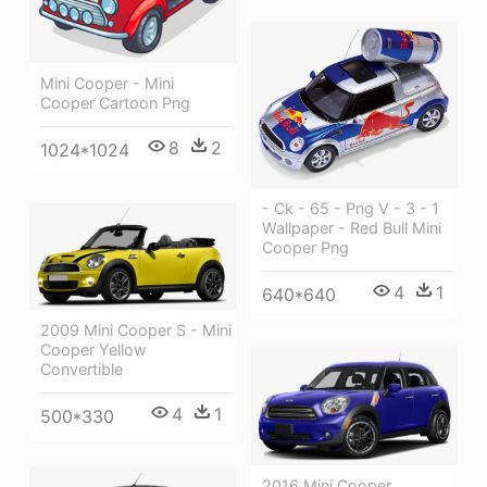
Mini Cooper - Mini
Cooper Cartoon Png
8
2
1024*1024
- Ck - 65 - Png V - 3 - 1
Wallpaper - Red Bull Mini
Cooper Png
4
1
640*640
2009 Mini Cooper S - Mini
Cooper Yellow
Convertible
4
1
500*330
2016 Mini Cooper