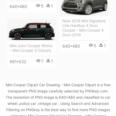
5
1
640*480
New 2019 Mini Signature
Line Hardtop 4 Door
Cooper - Mini Cooper 4
Door 2019
5
1
Mini John Cooper Works
640*480
- Mini Cooper S Colours
7
1
991*532
Mini Cooper Clipart Car Drawing - Mini Cooper Clipart is a free
transparent PNG image carefully selected by PNGkey.com.
The resolution of PNG image is 640x480 and classified to car
wheel ,police car ,vintage car . Using Search and Advanced
Filtering on PNGkey is the best way to find more PNG images
related to Mini Cooper Clipart Car Drawing - Mini Cooper