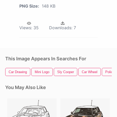
PNG Size:
148 KB
Views:
35
Downloads:
7
This Image Appears In Searches For
Car Drawing
Mini Logo
Sly Cooper
Car Wheel
Police 
You May Also Like