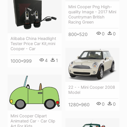
Mini Cooper Png High-
quality Image - 2017 Mini
Countryman British
Racing Green
0
0
800*520
Alibaba China Headlight
Tester Price Car Kit,mini
Cooper - Car
4
1
1000*999
22 - - Mini Cooper 2008
Model
0
0
1280*960
Mini Cooper Clipart
Animated Car - Car Clip
Art For Kids