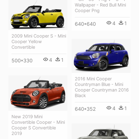
Wallpaper - Red Bull Mini
Cooper Png
4
1
640*640
2009 Mini Cooper S - Mini
Cooper Yellow
Convertible
4
1
500*330
2016 Mini Cooper
Countryman Blue - Mini
Cooper Countryman 2016
Black
4
1
640*352
New 2019 Mini
Convertible Cooper - Mini
Cooper S Convertible
2019