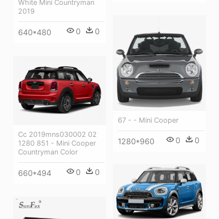
White Mini Countryman
2019
0
0
640*480
67 - - Mini Cooper
Cc 2019mns030002 02
0
0
1280*960
1280 851 - Mini Cooper
Countryman Color
0
0
660*494