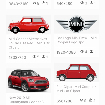
3
1
8
1
640*480
3840*2160
Car Logo Mini Bmw - Mini
Mini Cooper Alternatives
Cooper Logo Jpg
To Car Use Red - Mini Car
Clipart
4
1
1920*1080
5
1
1333*750
Red Clipart Mini Cooper -
Mini Car Clipart
New 2019 Mini
9
2
656*288
Countryman Cooper S -