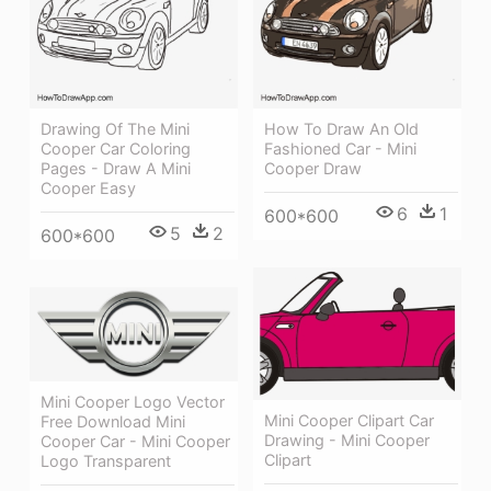
Drawing Of The Mini
How To Draw An Old
Cooper Car Coloring
Fashioned Car - Mini
Pages - Draw A Mini
Cooper Draw
Cooper Easy
6
1
600*600
5
2
600*600
Mini Cooper Logo Vector
Mini Cooper Clipart Car
Free Download Mini
Drawing - Mini Cooper
Cooper Car - Mini Cooper
Clipart
Logo Transparent