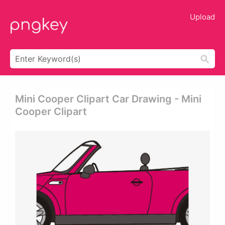
Upload
Mini Cooper Clipart Car Drawing - Mini
Cooper Clipart