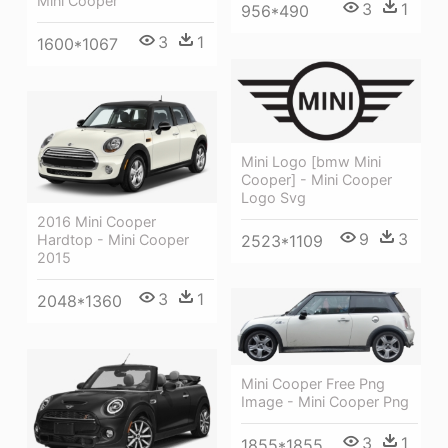
Mini Cooper
3
1
956*490
3
1
1600*1067
Mini Logo [bmw Mini
Cooper] - Mini Cooper
Logo Svg
2016 Mini Cooper
9
3
2523*1109
Hardtop - Mini Cooper
2015
3
1
2048*1360
Mini Cooper Free Png
Image - Mini Cooper Png
3
1
1855*1855