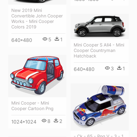
New 2019 Mini
Convertible John Cooper
Works - Mini Cooper
Colors 2019
5
1
640*480
Mini Cooper S All4 - Mini
Cooper Countryman
Hatchback
3
1
640*480
Mini Cooper - Mini
Cooper Cartoon Png
8
2
1024*1024
- Ck - 65 - Png V - 3 - 1