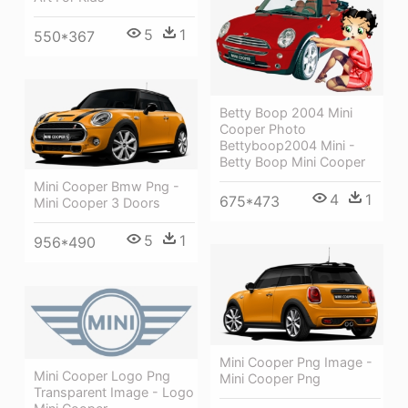
5
1
550*367
Betty Boop 2004 Mini
Cooper Photo
Bettyboop2004 Mini -
Betty Boop Mini Cooper
Mini Cooper Bmw Png -
4
1
675*473
Mini Cooper 3 Doors
5
1
956*490
Mini Cooper Png Image -
Mini Cooper Logo Png
Mini Cooper Png
Transparent Image - Logo