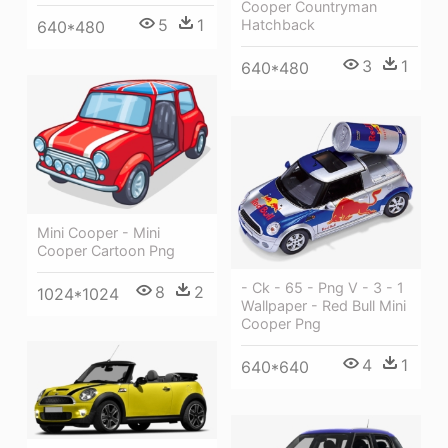
Cooper Countryman
5
1
Hatchback
640*480
3
1
640*480
Mini Cooper - Mini
Cooper Cartoon Png
- Ck - 65 - Png V - 3 - 1
8
2
1024*1024
Wallpaper - Red Bull Mini
Cooper Png
4
1
640*640