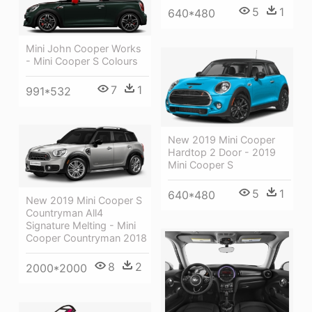
5
1
640*480
Mini John Cooper Works
- Mini Cooper S Colours
7
1
991*532
New 2019 Mini Cooper
Hardtop 2 Door - 2019
Mini Cooper S
5
1
640*480
New 2019 Mini Cooper S
Countryman All4
Signature Melting - Mini
Cooper Countryman 2018
8
2
2000*2000