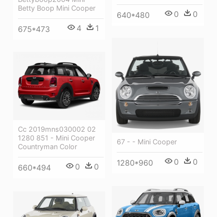
Betty Boop Mini Cooper
0
0
640*480
4
1
675*473
Cc 2019mns030002 02
1280 851 - Mini Cooper
67 - - Mini Cooper
Countryman Color
0
0
1280*960
0
0
660*494