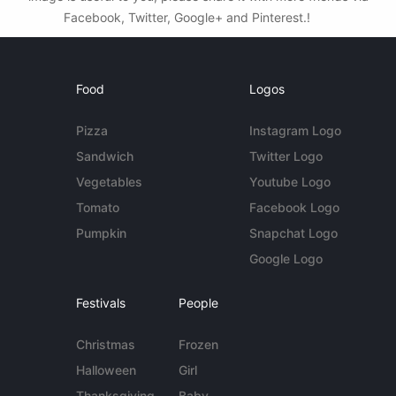
Facebook, Twitter, Google+ and Pinterest.!
Food
Logos
Pizza
Instagram Logo
Sandwich
Twitter Logo
Vegetables
Youtube Logo
Tomato
Facebook Logo
Pumpkin
Snapchat Logo
Google Logo
Festivals
People
Christmas
Frozen
Halloween
Girl
Thanksgiving
Baby