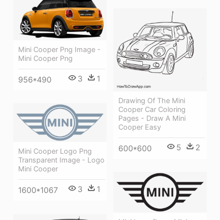
Mini Cooper Png Image -
Mini Cooper Png
3
1
956*490
Drawing Of The Mini
Cooper Car Coloring
Pages - Draw A Mini
Cooper Easy
5
2
600*600
Mini Cooper Logo Png
Transparent Image - Logo
Mini Cooper
3
1
1600*1067