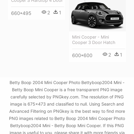
Cooper S Hardtop 4 Door
2
1
660*495
Mini Cooper - Mini
Cooper 3 Door Hatch
2
1
600*600
Betty Boop 2004 Mini Cooper Photo Bettyboop2004 Mini -
Betty Boop Mini Cooper is a free transparent PNG image
carefully selected by PNGkey.com. The resolution of PNG
image is 675x473 and classified to null. Using Search and
Advanced Filtering on PNGkey is the best way to find more
PNG images related to Betty Boop 2004 Mini Cooper Photo
Bettyboop2004 Mini - Betty Boop Mini Cooper. If this PNG
image is useful to you, please share it with more friends via