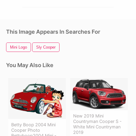
This Image Appears In Searches For
Mini Logo
Sly Cooper
You May Also Like
New 2019 Mini
Countryman Cooper S -
Betty Boop 2004 Mini
White Mini Countryman
Cooper Photo
2019
Bettyboop2004 Mini -