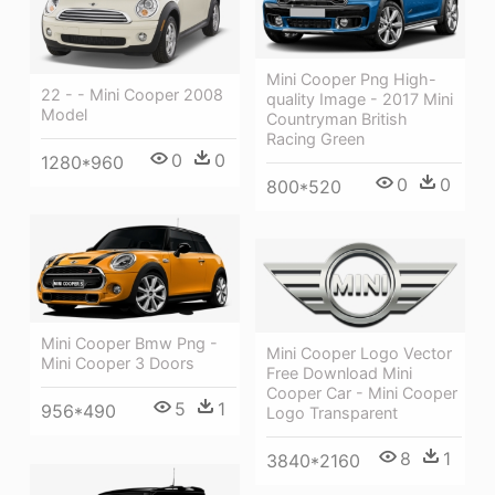
Mini Cooper Png High-
22 - - Mini Cooper 2008
quality Image - 2017 Mini
Model
Countryman British
Racing Green
0
0
1280*960
0
0
800*520
Mini Cooper Bmw Png -
Mini Cooper Logo Vector
Mini Cooper 3 Doors
Free Download Mini
Cooper Car - Mini Cooper
5
1
956*490
Logo Transparent
8
1
3840*2160