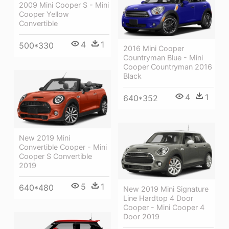
2009 Mini Cooper S - Mini
Cooper Yellow
Convertible
4
1
500*330
2016 Mini Cooper
Countryman Blue - Mini
Cooper Countryman 2016
Black
4
1
640*352
New 2019 Mini
Convertible Cooper - Mini
Cooper S Convertible
2019
5
1
640*480
New 2019 Mini Signature
Line Hardtop 4 Door
Cooper - Mini Cooper 4
Door 2019