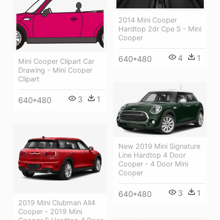
2014 Mini Cooper
Hardtop 2dr Cpe S - Mini
Cooper
4
1
640*480
Mini Cooper Clipart Car
Drawing - Mini Cooper
Clipart
3
1
640*480
New 2019 Mini Signature
Line Hardtop 4 Door
Cooper - 4 Door Mini
Cooper
3
1
640*480
2019 Mini Clubman All4
Cooper - 2019 Mini