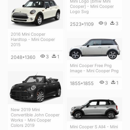
Mini Logo [bmw Mini
Cooper] - Mini Cooper
Logo Svg
9
3
2523*1109
2016 Mini Cooper
Hardtop - Mini Cooper
2015
3
1
2048*1360
Mini Cooper Free Png
Image - Mini Cooper Png
3
1
1855*1855
New 2019 Mini
Convertible John Cooper
Works - Mini Cooper
Colors 2019
Mini Cooper S All4 - Mini