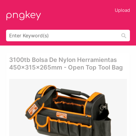
Upload
3100tb Bolsa De Nylon Herramientas
450x315x265mm - Open Top Tool Bag