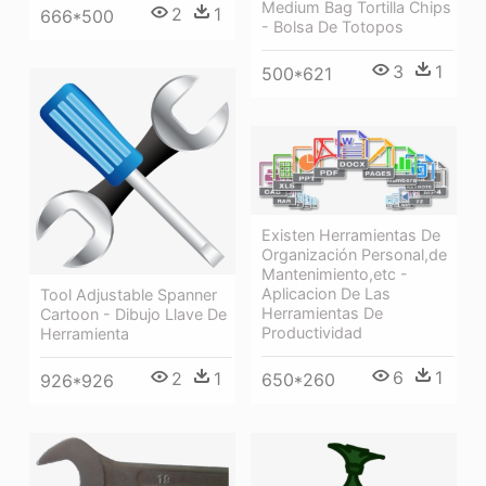
Medium Bag Tortilla Chips
2
1
666*500
- Bolsa De Totopos
3
1
500*621
Existen Herramientas De
Organización Personal,de
Mantenimiento,etc -
Aplicacion De Las
Tool Adjustable Spanner
Herramientas De
Cartoon - Dibujo Llave De
Productividad
Herramienta
6
1
2
1
650*260
926*926