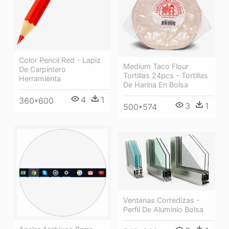
Color Pencil Red - Lapiz
Medium Taco Flour
De Carpintero
Tortillas 24pcs - Tortillas
Herramienta
De Harina En Bolsa
4
1
360*600
3
1
500*574
Ventanas Corredizas -
Perfil De Aluminio Bolsa