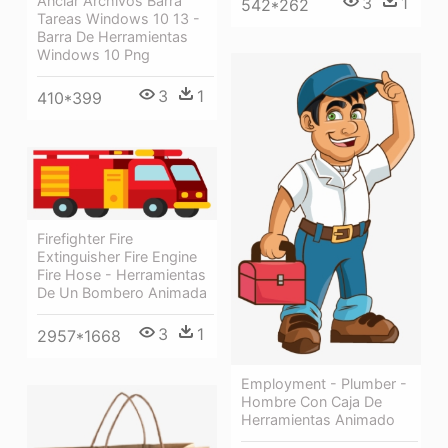
Anclar Archivos Barra
3
1
542*262
Tareas Windows 10 13 -
Barra De Herramientas
Windows 10 Png
3
1
410*399
Firefighter Fire
Extinguisher Fire Engine
Fire Hose - Herramientas
De Un Bombero Animada
3
1
2957*1668
Employment - Plumber -
Hombre Con Caja De
Herramientas Animado