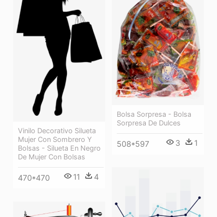
Bolsa Sorpresa - Bolsa
Sorpresa De Dulces
Vinilo Decorativo Silueta
Mujer Con Sombrero Y
3
1
508*597
Bolsas - Silueta En Negro
De Mujer Con Bolsas
11
4
470*470