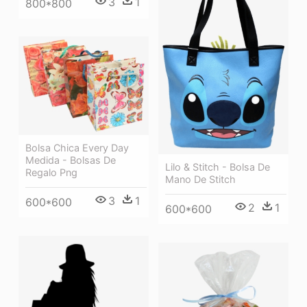
3
1
800*800
Bolsa Chica Every Day
Medida - Bolsas De
Lilo & Stitch - Bolsa De
Regalo Png
Mano De Stitch
3
1
600*600
2
1
600*600