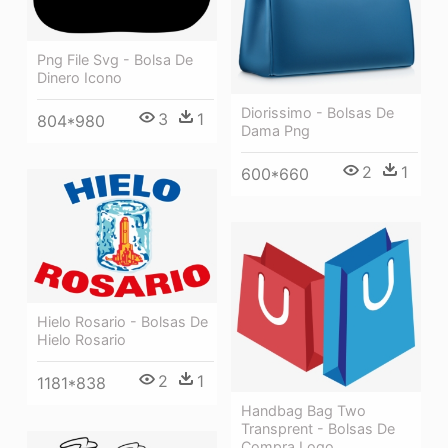
Png File Svg - Bolsa De
Dinero Icono
Diorissimo - Bolsas De
3
1
804*980
Dama Png
2
1
600*660
Hielo Rosario - Bolsas De
Hielo Rosario
2
1
1181*838
Handbag Bag Two
Transprent - Bolsas De
Compra Logo