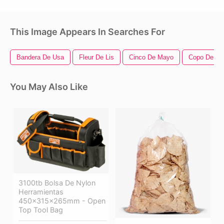
This Image Appears In Searches For
Bandera De Usa
Fleur De Lis
Cinco De Mayo
Copo De Ni
You May Also Like
3100tb Bolsa De Nylon
Herramientas
450x315x265mm - Open
Top Tool Bag