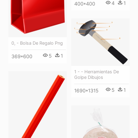
4
1
400*400
0, - Bolsa De Regalo Png
5
1
369*600
1 - - Herramientas De
Golpe Dibujos
5
1
1690*1315