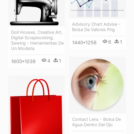
Advisory Chart Advise -
Bolsa De Valores Png
Doll Houses, Creative Art,
Digital Scrapbooking,
6
1
1440*1256
Sewing - Herramientas De
Un Modista
4
1
1600*1039
Contact Lens - Bolsa De
Agua Dentro Del Ojo