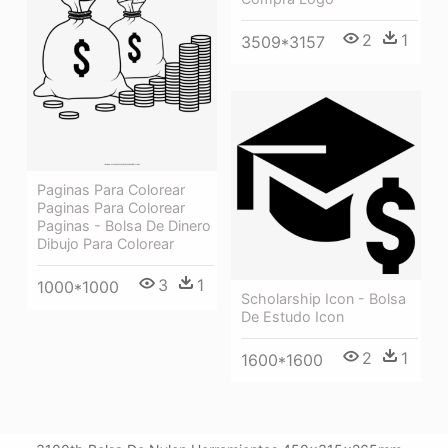
2
1
3509*3157
Paginas Para Colorear
Paginas Para Colorear
Paginas - Bolsa De Dinero
Dibujo Para Colorear
3
1
1000*1000
Scholarship Icon - Bolsa
De Estudo Icon
2
1
1600*1600