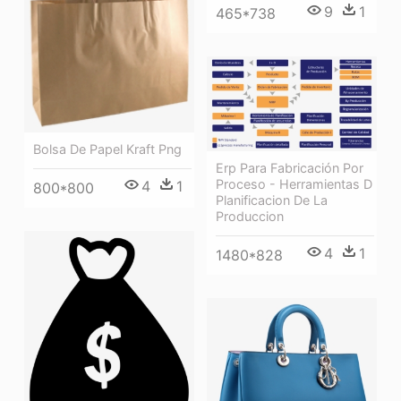
9
1
465*738
Bolsa De Papel Kraft Png
Erp Para Fabricación Por
Proceso - Herramientas D
4
1
800*800
Planificacion De La
Produccion
4
1
1480*828