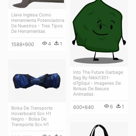
Llave Inglesa Como
Herramienta Potenciadora
De Nuestros - Tres Tipos
De Herramientas
4
1
1588*900
Into The Future Garbage
Bag By Nikki1301-
d7g0qul - Imagenes De
Bolsas De Basura
Animadas
6
1
600*840
Bolsa De Transporte
Hoverboard Scv H1
Negro - Bolsa De
Transporte Scv H1