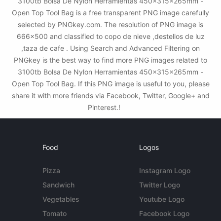
3100tb Bolsa De Nylon Herramientas 450x315x265mm -
Open Top Tool Bag is a free transparent PNG image carefully
selected by PNGkey.com. The resolution of PNG image is
666x500 and classified to copo de nieve ,destellos de luz
,taza de cafe . Using Search and Advanced Filtering on
PNGkey is the best way to find more PNG images related to
3100tb Bolsa De Nylon Herramientas 450x315x265mm -
Open Top Tool Bag. If this PNG image is useful to you, please
share it with more friends via Facebook, Twitter, Google+ and
Pinterest.!
Food
Logos
Pizza
Instagram Logo
Sandwich
Twitter Logo
Vegetables
Youtube Logo
Tomato
Facebook Logo