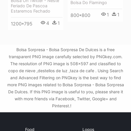
Bolsa On Twitter - Neste
Bolsa Do Flamingo
Feriado De Pascoa
Estaremos Fechado
1
1
800*800
4
1
1200*795
Bolsa Sorpresa - Bolsa Sorpresa De Dulces is a free
transparent PNG image carefully selected by PNGkey.com.
The resolution of PNG image is 508x597 and classified to
copo de nieve ,destellos de luz ,taza de cafe . Using Search
and Advanced Filtering on PNGkey is the best way to find
more PNG images related to Bolsa Sorpresa - Bolsa Sorpresa
De Dulces. If this PNG image is useful to you, please share it
with more friends via Facebook, Twitter, Google+ and
Pinterest.!
Food
Logos