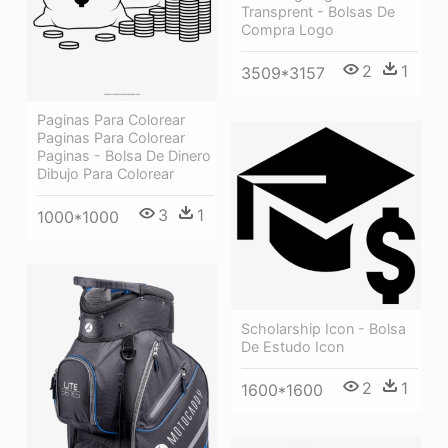
Transprent - Bolsas De
Compra Logo
2
1
3509*3157
Paginas Para Colorear
Paginas Para Colorear
Paginas - Bolsa De Dinero
Dibujo Para Colorear
3
1
1000*1000
Scholarship Icon - Bolsa
De Estudo Icon
2
1
1600*1600