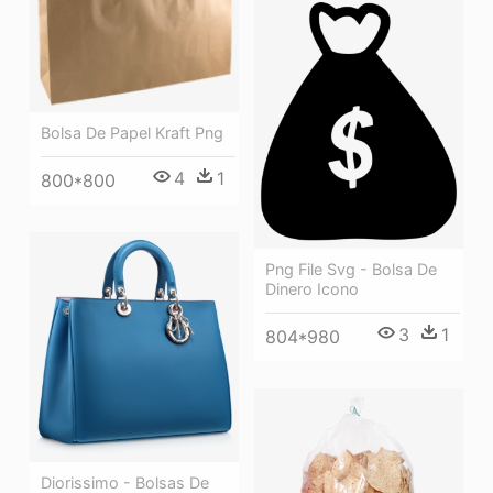
Bolsa De Papel Kraft Png
4
1
800*800
Png File Svg - Bolsa De
Dinero Icono
3
1
804*980
Diorissimo - Bolsas De