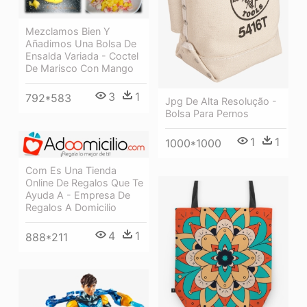
Mezclamos Bien Y
Añadimos Una Bolsa De
Ensalda Variada - Coctel
De Marisco Con Mango
3
1
792*583
Jpg De Alta Resolução -
Bolsa Para Pernos
1
1
1000*1000
Com Es Una Tienda
Online De Regalos Que Te
Ayuda A - Empresa De
Regalos A Domicilio
4
1
888*211