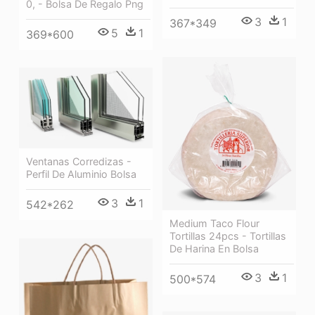
0, - Bolsa De Regalo Png
3
1
367*349
5
1
369*600
Ventanas Corredizas -
Perfil De Aluminio Bolsa
3
1
542*262
Medium Taco Flour
Tortillas 24pcs - Tortillas
De Harina En Bolsa
3
1
500*574