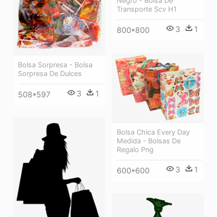
Negro - Bolsa De
Transporte Scv H1
3
1
800*800
Bolsa Sorpresa - Bolsa
Sorpresa De Dulces
3
1
508*597
Bolsa Chica Every Day
Medida - Bolsas De
Regalo Png
3
1
600*600