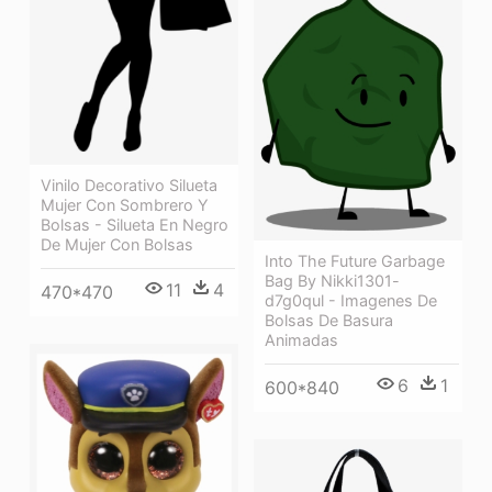
Vinilo Decorativo Silueta
Mujer Con Sombrero Y
Bolsas - Silueta En Negro
De Mujer Con Bolsas
Into The Future Garbage
Bag By Nikki1301-
11
4
470*470
d7g0qul - Imagenes De
Bolsas De Basura
Animadas
6
1
600*840