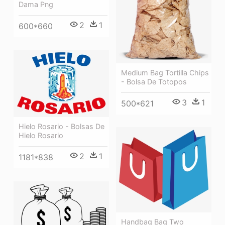
Dama Png
2
1
600*660
Medium Bag Tortilla Chips
- Bolsa De Totopos
3
1
500*621
Hielo Rosario - Bolsas De
Hielo Rosario
2
1
1181*838
Handbag Bag Two