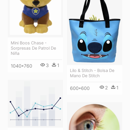
Mini Boos Chase -
Sorpresas De Patrol De
Niña
3
1
1040*760
Lilo & Stitch - Bolsa De
Mano De Stitch
2
1
600*600