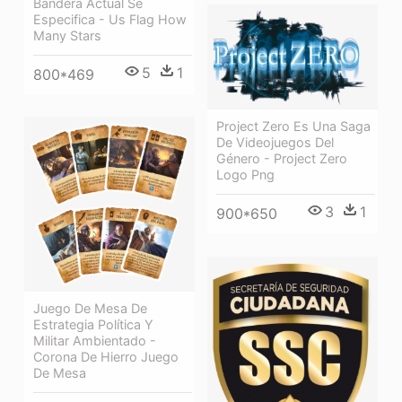
Bandera Actual Se
Especifica - Us Flag How
Many Stars
5
1
800*469
Project Zero Es Una Saga
De Videojuegos Del
Género - Project Zero
Logo Png
3
1
900*650
Juego De Mesa De
Estrategia Política Y
Militar Ambientado -
Corona De Hierro Juego
De Mesa