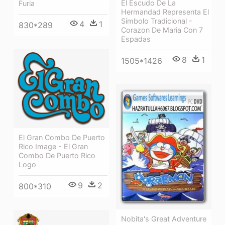
El Escudo De La
Furia
Hermandad Representa El
Símbolo Tradicional -
4
1
830*289
Corazon De Maria Con 7
Espadas
8
1
1505*1426
El Gran Combo De Puerto
Rico Image - El Gran
Combo De Puerto Rico
Logo
9
2
800*310
Nobita's Great Adventure