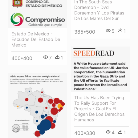
In The South Seas
Doraemon - Dvd
Doraemon Y Los Piratas
De Los Mares Del Sur
5
1
385*500
Estado De Mexico -
Escudos Del Estado De
Mexico
7
1
400*400
The Us Has Been Trying
To Rally Support For
Projects - Cual Es El
Origen De Los Derechos
Humanos
4
1
400*330