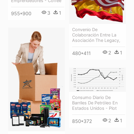
Emprendedores - Coffee
3
1
955*900
Convenio De
Colaboración Entre La
Asociación The Legacy,
2
1
480*411
Consumo Diario De
Barriles De Petróleo En
Estados Unidos - Plot
2
1
850*372