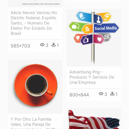
Aécio Neves Venceu No
Distrito Federal, Espírito
Santo, - Numero De
Eleitor Por Estado Do
Brasil
3
1
565*703
Advertising Png -
Producto Y Servicio De
Una Empresa
3
1
800*844
Y Por Otro La Familia
Vélez, Una Pareja De