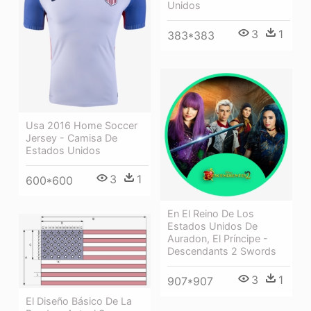
Unidos
3
1
383*383
Usa 2016 Home Soccer
Jersey - Camisa De
Estados Unidos
3
1
600*600
En El Reino De Los
Estados Unidos De
Auradon, El Príncipe -
Descendants 2 Swords
3
1
907*907
El Diseño Básico De La