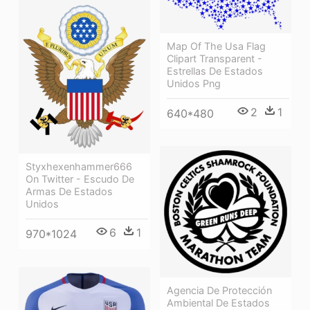
Map Of The Usa Flag
Clipart Transparent -
Estrellas De Estados
Unidos Png
2
1
640*480
Styxhexenhammer666
On Twitter - Escudo De
Armas De Estados
Unidos
6
1
970*1024
Agencia De Protección
Ambiental De Estados