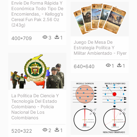
Envíe De Forma Rápida Y
Económica Todo Tipo De
Encomiendas, - Kellogg's
Cereal Fun Pak 2.56 Oz
(243g)
3
1
400*709
Juego De Mesa De
Estrategia Política Y
Militar Ambientado - Flyer
1
1
640*640
La Política De Ciencia Y
Tecnología Del Estado
Colombiano - Policia
Nacional De Los
Colombianos
2
1
520*322