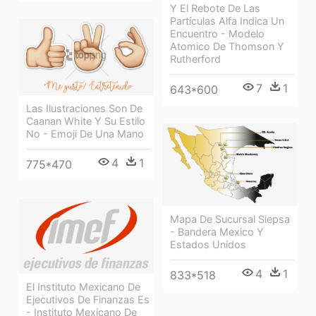
Y El Rebote De Las
Partículas Alfa Indica Un
Encuentro - Modelo
Atomico De Thomson Y
Rutherford
7
1
643*600
Las Ilustraciones Son De
Caanan White Y Su Estilo
No - Emoji De Una Mano
4
1
775*470
Mapa De Sucursal Siepsa
- Bandera Mexico Y
Estados Unidos
4
1
833*518
El Instituto Mexicano De
Ejecutivos De Finanzas Es
- Instituto Mexicano De