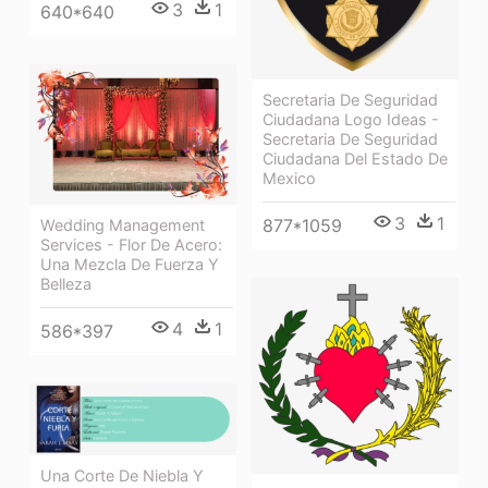
3
1
640*640
Secretaria De Seguridad
Ciudadana Logo Ideas -
Secretaria De Seguridad
Ciudadana Del Estado De
Mexico
3
1
877*1059
Wedding Management
Services - Flor De Acero:
Una Mezcla De Fuerza Y
Belleza
4
1
586*397
Una Corte De Niebla Y