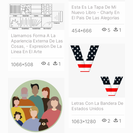
Esta Es La Tapa De Mi
Nuevo Libro - Charly En
El Pais De Las Alegorias
5
1
454*666
Llamamos Forma A La
Apariencia Externa De Las
Cosas, - Expresion De La
Linea En El Arte
4
1
1066*508
Letras Con La Bandera De
Estados Unidos
2
1
1063*1280