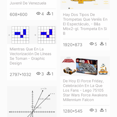
Juvenil De Venezuela
4
1
608*600
Hay Dos Tipos De
Trompetas Que Veréis En
El Espectáculo, - B&s
Mbx2-gl. Trompeta En Si
B
5
1
1920*873
Mientras Que En La
Vectorización De Líneas
Se Toman - Graphic
Design
3
1
2797*1032
De Hoy El Force Friday,
Celebración En La Que
Los Fans - Lego 75105
Star Wars Force Awakens
Millennium Falcon
3
1
1280*545