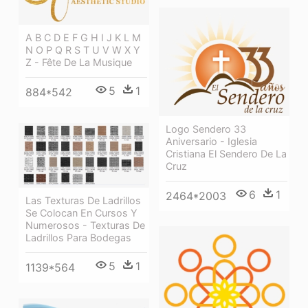
A B C D E F G H I J K L M
N O P Q R S T U V W X Y
Z - Fête De La Musique
5
1
884*542
Logo Sendero 33
Aniversario - Iglesia
Cristiana El Sendero De La
Cruz
6
1
2464*2003
Las Texturas De Ladrillos
Se Colocan En Cursos Y
Numerosos - Texturas De
Ladrillos Para Bodegas
5
1
1139*564