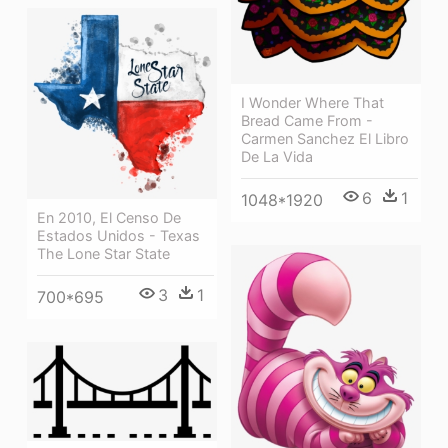
I Wonder Where That
Bread Came From -
Carmen Sanchez El Libro
De La Vida
6
1
1048*1920
En 2010, El Censo De
Estados Unidos - Texas
The Lone Star State
3
1
700*695