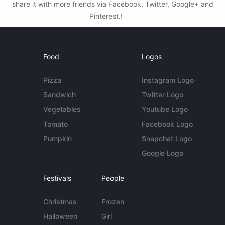
share it with more friends via Facebook, Twitter, Google+ and
Pinterest.!
Food
Logos
Pizza
Instagram Logo
Sandwich
Twitter Logo
Vegetables
Youtube Logo
Tomato
Facebook Logo
Pumpkin
Snapchat Logo
Google Logo
Festivals
People
Christmas
Frozen
Halloween
Girl