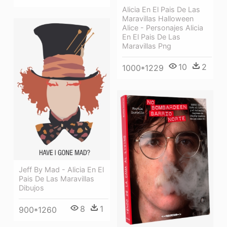
Alicia En El Pais De Las
Maravillas Halloween
Alice - Personajes Alicia
En El Pais De Las
Maravillas Png
10
2
1000*1229
Jeff By Mad - Alicia En El
Pais De Las Maravillas
Dibujos
8
1
900*1260