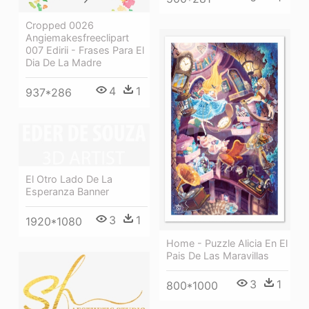
Cropped 0026
Angiemakesfreeclipart
007 Edirii - Frases Para El
Dia De La Madre
4
1
937*286
El Otro Lado De La
Esperanza Banner
3
1
1920*1080
Home - Puzzle Alicia En El
Pais De Las Maravillas
3
1
800*1000