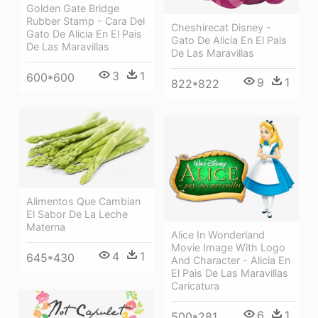
Golden Gate Bridge
Rubber Stamp - Cara Del
Cheshirecat Disney -
Gato De Alicia En El Pais
Gato De Alicia En El Pais
De Las Maravillas
De Las Maravillas
3
1
600*600
9
1
822*822
Alimentos Que Cambian
El Sabor De La Leche
Materna
Alice In Wonderland
Movie Image With Logo
4
1
645*430
And Character - Alicia En
El Pais De Las Maravillas
Caricatura
6
1
500*281