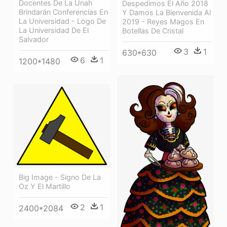
Docentes De La Unah
Despedimos El Año 2018
Brindarán Conferencias En
Y Damos La Bienvenida Al
La Universidad - Logo De
2019 - Reyes Magos En
La Universidad De El
Botellas De Cristal
Salvador
3
1
630*630
6
1
1200*1480
Big Image - Signo De La
Oz Y El Martillo
2
1
2400*2084