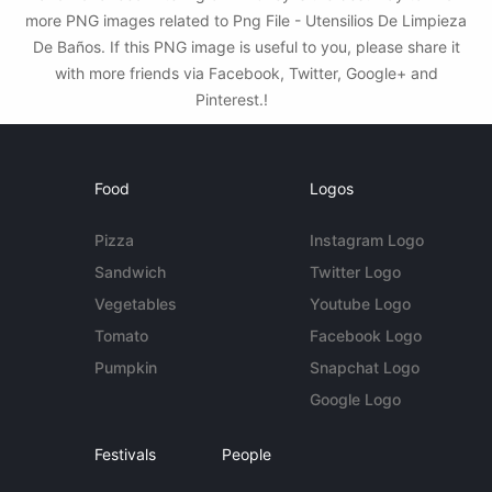
more PNG images related to Png File - Utensilios De Limpieza
De Baños. If this PNG image is useful to you, please share it
with more friends via Facebook, Twitter, Google+ and
Pinterest.!
Food
Logos
Pizza
Instagram Logo
Sandwich
Twitter Logo
Vegetables
Youtube Logo
Tomato
Facebook Logo
Pumpkin
Snapchat Logo
Google Logo
Festivals
People