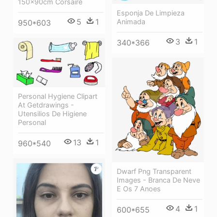
150x90cm Corsaire
Esponja De Limpieza
5
1
Animada
950*603
3
1
340*366
Personal Hygiene Clipart
At Getdrawings -
Utensilios De Higiene
Personal
13
1
960*540
Dwarf Png Transparent
Images - Branca De Neve
E Os 7 Anoes
4
1
600*655