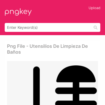
Upload
Png File - Utensilios De Limpieza De
Baños