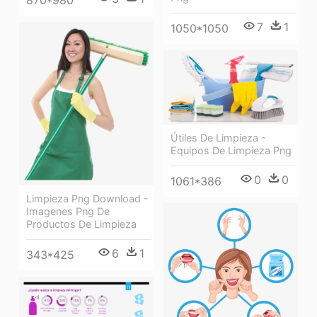
870*980
7
1
1050*1050
Útiles De Limpieza -
Equipos De Limpieza Png
0
0
1061*386
Limpieza Png Download -
Imagenes Png De
Productos De Limpieza
6
1
343*425