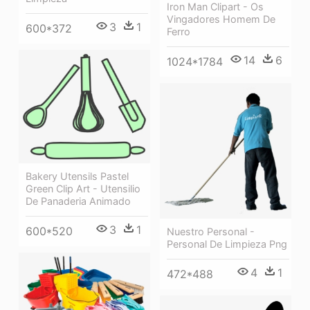
Iron Man Clipart - Os
Vingadores Homem De
3
1
600*372
Ferro
14
6
1024*1784
Bakery Utensils Pastel
Green Clip Art - Utensilio
De Panaderia Animado
3
1
600*520
Nuestro Personal -
Personal De Limpieza Png
4
1
472*488