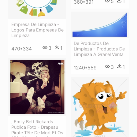
5
1
360*391
Empresa De Limpieza -
Logos Para Empresas De
Limpieza
De Productos De
3
1
470*334
Limpieza - Productos De
Limpieza A Granel Venta
3
1
1240*559
, Emily Bett Rickards
Publica Foto - Drapeau
Pirate Tête De Mort Et Os