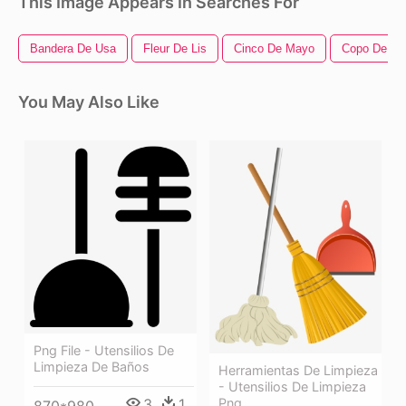
This Image Appears In Searches For
Bandera De Usa
Fleur De Lis
Cinco De Mayo
Copo De Ni
You May Also Like
Png File - Utensilios De
Limpieza De Baños
Herramientas De Limpieza
- Utensilios De Limpieza
Png
3
1