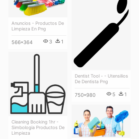
Anuncios - Productos De
Limpieza En Png
3
1
566*364
Dentist Tool - - Utensilios
De Dentista Png
5
1
750*980
Cleaning Booking 1hr -
Simbologia Productos De
Limpieza