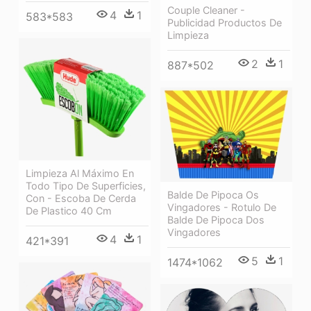
Couple Cleaner -
4
1
583*583
Publicidad Productos De
Limpieza
2
1
887*502
Limpieza Al Máximo En
Todo Tipo De Superficies,
Balde De Pipoca Os
Con - Escoba De Cerda
Vingadores - Rotulo De
De Plastico 40 Cm
Balde De Pipoca Dos
Vingadores
4
1
421*391
5
1
1474*1062