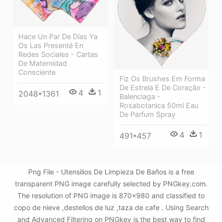
Hace Un Par De Días Ya
Os Las Presenté En
Redes Sociales - Cartas
De Maternidad
Consciente
Fiz Os Brushes Em Forma
De Estrela E De Coração -
4
1
2048*1361
Balenciaga -
Rosabotanica 50ml Eau
De Parfum Spray
4
1
491*457
Png File - Utensilios De Limpieza De Baños is a free
transparent PNG image carefully selected by PNGkey.com.
The resolution of PNG image is 870x980 and classified to
copo de nieve ,destellos de luz ,taza de cafe . Using Search
and Advanced Filtering on PNGkey is the best way to find