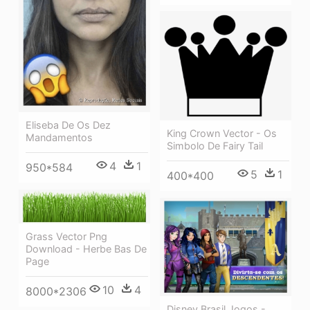
Eliseba De Os Dez
King Crown Vector - Os
Mandamentos
Simbolo De Fairy Tail
4
1
950*584
5
1
400*400
Grass Vector Png
Download - Herbe Bas De
Page
10
4
8000*2306
Disney Brasil Jogos -