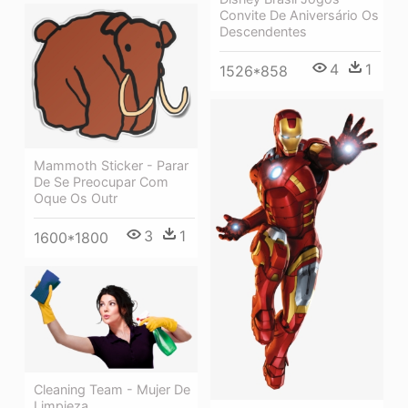
Convite De Aniversário Os
Descendentes
4
1
1526*858
Mammoth Sticker - Parar
De Se Preocupar Com
Oque Os Outr
3
1
1600*1800
Cleaning Team - Mujer De
Limpieza