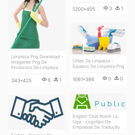
3
1
1200*405
Limpieza Png Download -
Útiles De Limpieza -
Imagenes Png De
Equipos De Limpieza Png
Productos De Limpieza
0
0
1061*386
6
1
343*425
English Chat Room La
Liga - Logotipo De
Empresas De Tradução