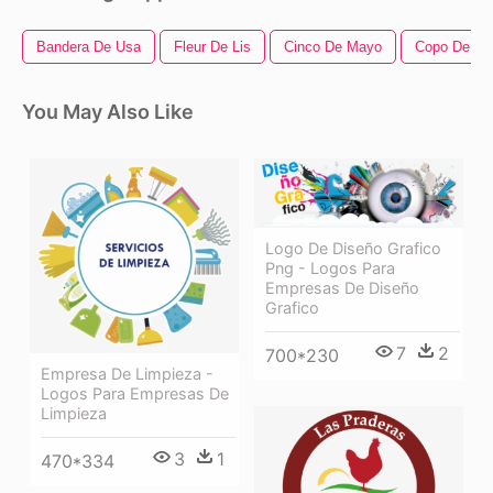
Bandera De Usa
Fleur De Lis
Cinco De Mayo
Copo De Ni
You May Also Like
Logo De Diseño Grafico
Png - Logos Para
Empresas De Diseño
Grafico
7
2
700*230
Empresa De Limpieza -
Logos Para Empresas De
Limpieza
3
1
470*334