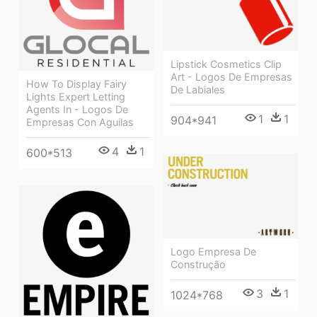
Lipstick Cosmetics Clip
Art - Logos De Empresas
How To Display Fairy
De Labiales
Lights Expert Letting
Agents In - Logos De
1
1
904*941
Empresas Con Aguilas
4
1
600*513
Logo Empresa De
Construção
3
1
1024*768