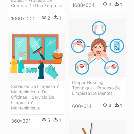
Eqdist - Proceso De
3
1
1688*624
Compra De Una Empresa
2
1
1000*1000
Proper Flossing
Servicios De Limpieza Y
Technique - Proceso De
Mantenimiento De
Limpieza De Dientes
Oficinas - Servicio De
Limpieza Y
4
1
600*614
Mantenimiento
5
1
360*391