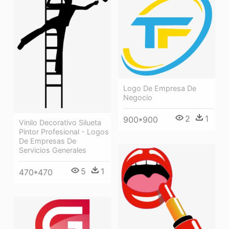
Logo De Empresa De
Negocio
2
1
900*900
Vinilo Decorativo Silueta
Pintor Profesional - Logos
De Empresas De
Servicios Generales
5
1
470*470