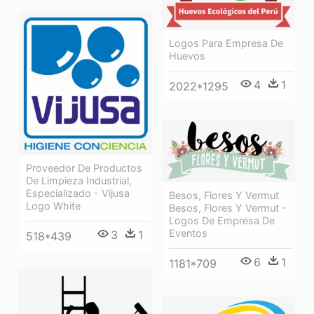
Logos Para Empresa De
Huevos
4
1
2022*1295
Proveedor De Productos
De Limpieza Industrial,
Especializado - Vijusa
Besos, Flores Y Vermut
Logo White
Besos, Flores Y Vermut -
Logos De Empresa De
Eventos
3
1
518*439
6
1
1181*709