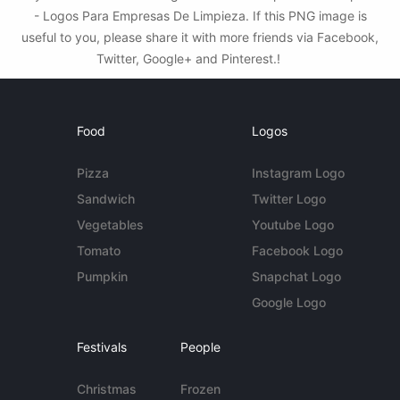
- Logos Para Empresas De Limpieza. If this PNG image is
useful to you, please share it with more friends via Facebook,
Twitter, Google+ and Pinterest.!
Food
Logos
Pizza
Instagram Logo
Sandwich
Twitter Logo
Vegetables
Youtube Logo
Tomato
Facebook Logo
Pumpkin
Snapchat Logo
Google Logo
Festivals
People
Christmas
Frozen