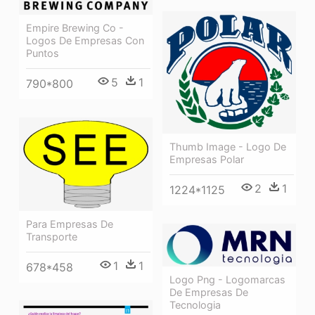
Empire Brewing Co -
Logos De Empresas Con
Puntos
5
1
790*800
Thumb Image - Logo De
Empresas Polar
2
1
1224*1125
Para Empresas De
Transporte
1
1
678*458
Logo Png - Logomarcas
De Empresas De
Tecnologia