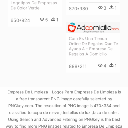
Logotipos De Empresas
3
1
De Color Verde
870*980
5
1
650*924
Com Es Una Tienda
Online De Regalos Que Te
Ayuda A - Empresa De
Regalos A Domicilio
4
1
888*211
Empresa De Limpieza - Logos Para Empresas De Limpieza is
a free transparent PNG image carefully selected by
PNGkey.com. The resolution of PNG image is 470x334 and
classified to copo de nieve ,destellos de luz ,taza de cafe .
Using Search and Advanced Filtering on PNGkey is the best
way to find more PNG images related to Empresa De Limpieza