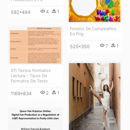
4
1
592*494
Fondos De Cumpleaños
En Png
7
1
525*350
07l Textos Formatos
Lectura - Tipos De
Formatos De Texto
2
1
1169*834