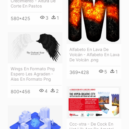
Crecimiento - Altura De
Corte En Pastos
3
1
580*425
Alfabeto En Lava De
Volcán - Alfabeto En Lava
De Volcàn .png
Wings En Formato Png
5
1
369*428
Espero Les Agraden -
Alas En Formato Png
4
2
800*456
Ccc-xtra - De Cock En