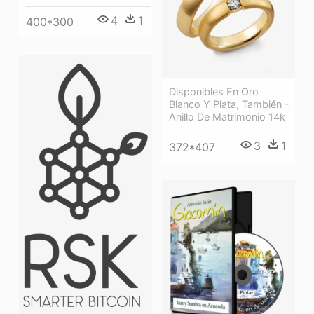
4
1
400*300
Disponibles En Oro
Blanco Y Plata, También -
Anillo De Matrimonio 14k
3
1
372*407