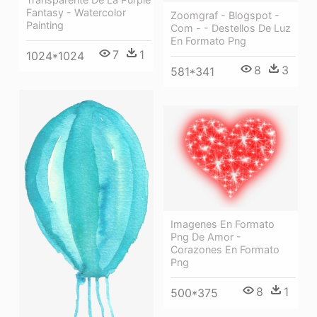
Fantasy - Watercolor
Zoomgraf - Blogspot -
Painting
Com - - Destellos De Luz
En Formato Png
7
1
1024*1024
8
3
581*341
Imagenes En Formato
Png De Amor -
Corazones En Formato
Png
8
1
500*375