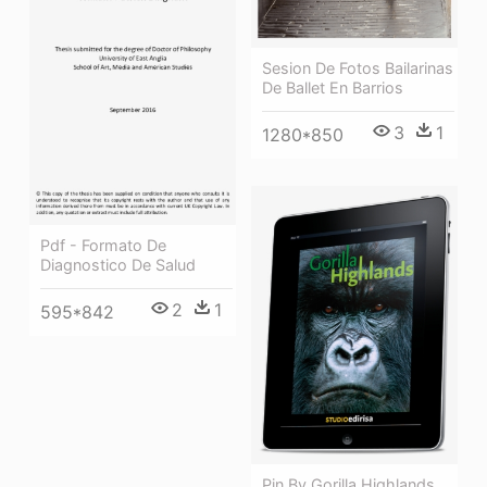
Sesion De Fotos Bailarinas
De Ballet En Barrios
3
1
1280*850
Pdf - Formato De
Diagnostico De Salud
2
1
595*842
Pin By Gorilla Highlands