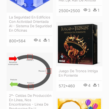
Het Lijk Aan De Amstel
3
1
2500*2500
La Seguridad En Edificios
Con Actividad Orientada
Al - Sistema De Seguridad
En Oficinas
4
1
800*564
Juego De Tronos Intriga
En Poniente
4
1
572*460
2º- Celdas De Producción
En Línea, Nos
Encontramos - Linea De
Produccion En U