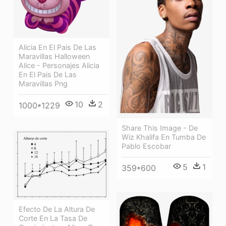
Alicia En El Pais De Las
Maravillas Halloween
Alice - Personajes Alicia
En El Pais De Las
Maravillas Png
10
2
1000*1229
Share This Image - De
Wiz Khalifa En Tumba De
Pablo Escobar
5
1
359*600
Efecto De La Altura De
Corte En La Tasa De