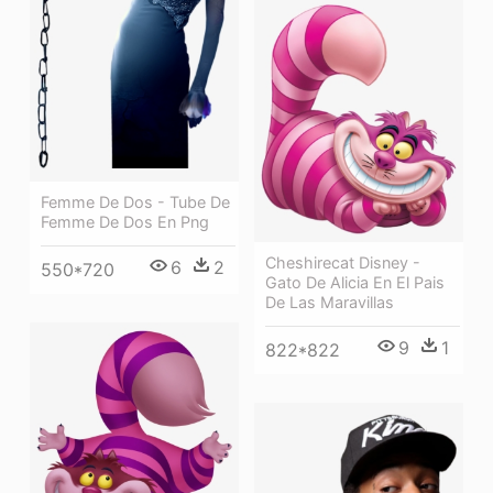
Femme De Dos - Tube De
Femme De Dos En Png
Cheshirecat Disney -
6
2
550*720
Gato De Alicia En El Pais
De Las Maravillas
9
1
822*822