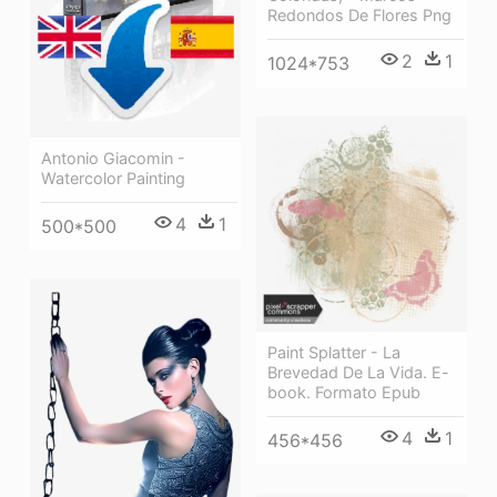
Redondos De Flores Png
2
1
1024*753
Antonio Giacomin -
Watercolor Painting
4
1
500*500
Paint Splatter - La
Brevedad De La Vida. E-
book. Formato Epub
4
1
456*456