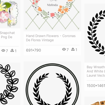
 Snapchat
Hand Drawn Flowers - Coronas
- Png De
De Flores Vintage
7
1
691*790
7
1
Bay Wreath
And White 
Laurel Vect
1500*146