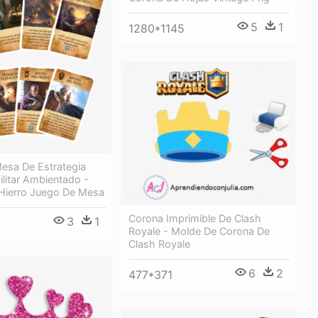
5
1
1280*1145
esa De Estrategia
Militar Ambientado -
Hierro Juego De Mesa
Corona Imprimible De Clash
3
1
Royale - Molde De Corona De
Clash Royale
6
2
477*371