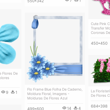
7
1
550*342
Cute Pink C
Transfer Mo
Coronas De
450*450
 Flores De
olores
Flo Frame Blue Folha De Caderno,
La Floriste
9
1
Moldura Floral, Imagens -
De Flores 
Molduras De Flores Azul
684*398
14
4
499*600