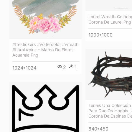
Laurel Wreath Colorin
Corona De Laurel Png
1000*1000
#ftestickers #watercolor #wreath
#floral #pink - Marco De Flores
Acuarela Png
2
1
1024*1024
Teneis Una Colección
Para Que Os Hagais U
Corona De Espinas De
640*450