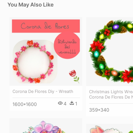
You May Also Like
Corona De Flores Diy - Wreath
Christmas Lights Wre
Corona De Flores De 
4
1
1600*1600
359*340