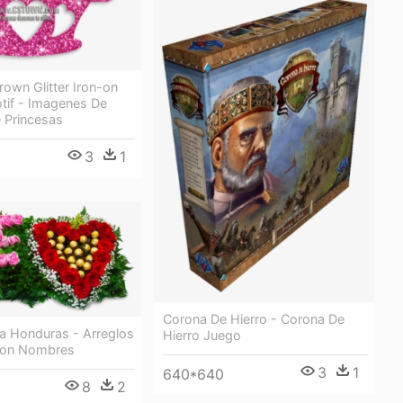
rown Glitter Iron-on
tif - Imagenes De
 Princesas
3
1
Corona De Hierro - Corona De
ría Honduras - Arreglos
Hierro Juego
Con Nombres
3
1
640*640
8
2