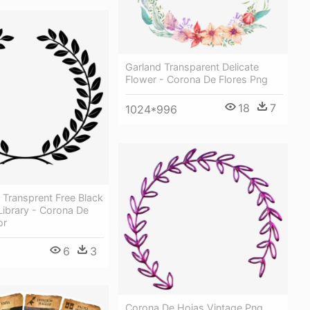
Garland Transparent Delicate
Flower - Corona De Flores Png
18
7
1024*996
 Transprent Free Black
Library - Corona De
or
6
3
1
Corona De Hojas Vintage Png