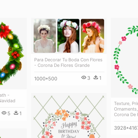
Para Decorar Tu Boda Con Flores
- Corona De Flores Grande
3
1
1000*500
ath -
Navidad
Texture, Pr
Ornaments,
5
1
Corona De 
3928*416