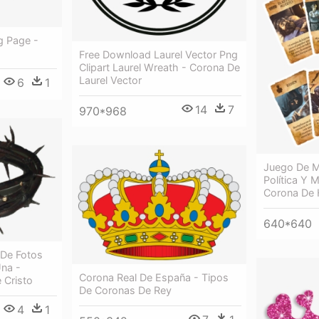
g Page -
Free Download Laurel Vector Png
Clipart Laurel Wreath - Corona De
Laurel Vector
6
1
14
7
970*968
Juego De M
Política Y 
Corona De 
640*640
 De Fotos
na -
Corona Real De España - Tipos
 Cristo
De Coronas De Rey
4
1