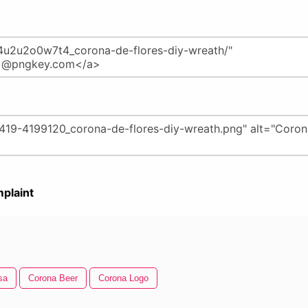
plaint
sa
Corona Beer
Corona Logo