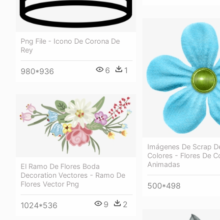
Png File - Icono De Corona De
Rey
6
1
980*936
Imágenes De Scrap De
Colores - Flores De C
Animadas
El Ramo De Flores Boda
Decoration Vectores - Ramo De
Flores Vector Png
500*498
9
2
1024*536