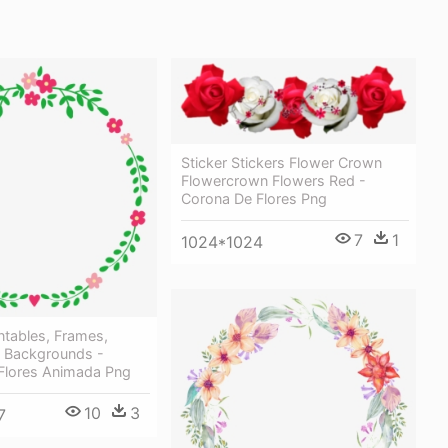
Sticker Stickers Flower Crown
Flowercrown Flowers Red -
Corona De Flores Png
7
1
1024*1024
intables, Frames,
 Backgrounds -
Flores Animada Png
10
3
7