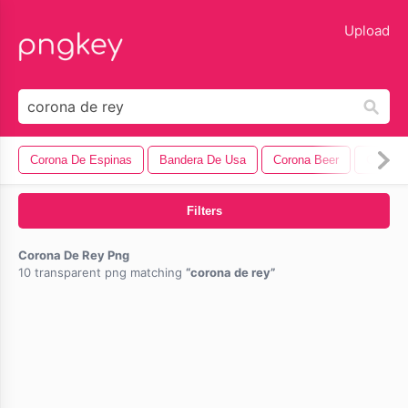
lose
Upload
Corona De Espinas
Bandera De Usa
Corona Beer
Corona
Filters
Corona De Rey Png
10 transparent png matching
corona de rey