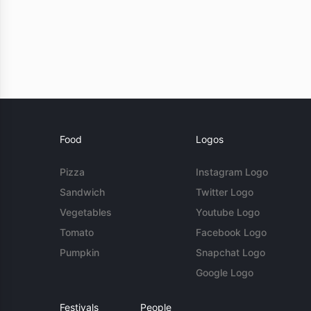
Food
Logos
Pizza
Instagram Logo
Sandwich
Twitter Logo
Vegetables
Youtube Logo
Tomato
Facebook Logo
Pumpkin
Snapchat Logo
Google Logo
Festivals
People