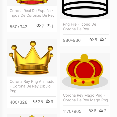
Corona Real De España -
Tipos De Coronas De Rey
Png File - Icono De
7
1
550*342
Corona De Rey
6
1
980*936
Corona Rey Png Animado
- Corona De Rey Dibujo
Png
Corona Rey Mago Png -
Corona De Rey Mago Png
25
9
400*328
6
2
1170*965