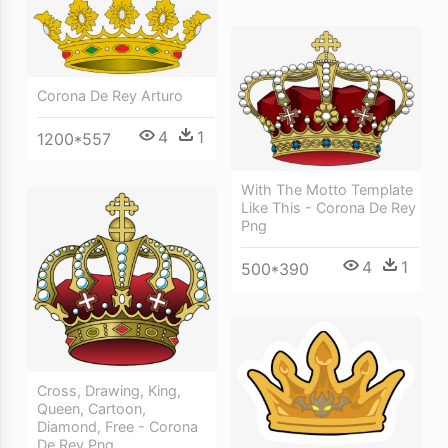
Corona De Rey Arturo
4
1
1200*557
With The Motto Template
Like This - Corona De Rey
Png
4
1
500*390
Cross, Drawing, King,
Queen, Cartoon,
Diamond, Free - Corona
De Rey Png