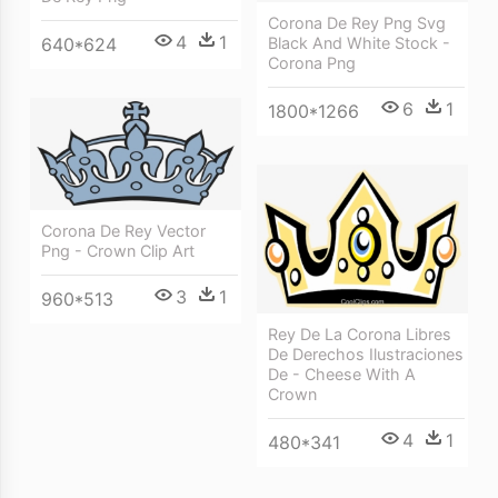
Corona De Rey Png Svg
4
1
640*624
Black And White Stock -
Corona Png
6
1
1800*1266
Corona De Rey Vector
Png - Crown Clip Art
3
1
960*513
Rey De La Corona Libres
De Derechos Ilustraciones
De - Cheese With A
Crown
4
1
480*341