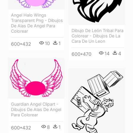
Angel Halo Wings
Transparent Png - Dibujos
De Alas De Angel Para
Dibujo De León Tribal Para
Colorear
Colorear - Dibujos De La
Cara De Un Leon
10
1
600*432
14
4
600*470
Guardian Angel Clipart -
Dibujos De Alas De Angel
Para Colorear
8
1
600*432