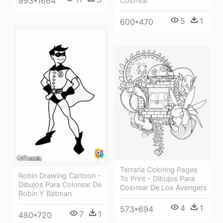
993*1664
Colorear
5
1
600*470
Terraria Coloring Pages
Robin Drawing Cartoon -
To Print - Dibujos Para
Dibujos Para Colorear De
Colorear De Los Avengers
Robin Y Batman
4
1
573*694
7
1
480*720