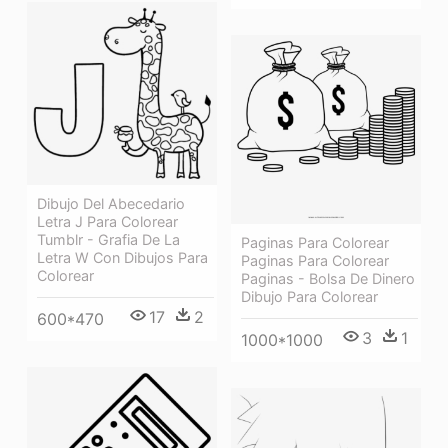
Dibujo Del Abecedario
Letra J Para Colorear
Tumblr - Grafia De La
Paginas Para Colorear
Letra W Con Dibujos Para
Paginas Para Colorear
Colorear
Paginas - Bolsa De Dinero
Dibujo Para Colorear
17
2
600*470
3
1
1000*1000