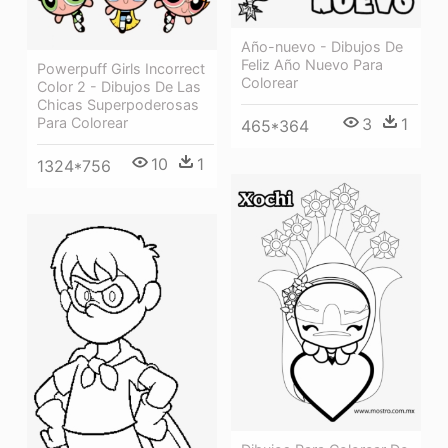
Año-nuevo - Dibujos De
Feliz Año Nuevo Para
Powerpuff Girls Incorrect
Colorear
Color 2 - Dibujos De Las
Chicas Superpoderosas
Para Colorear
3
1
465*364
10
1
1324*756