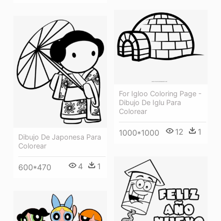
For Igloo Coloring Page -
Dibujo De Iglu Para
Colorear
12
1
1000*1000
Dibujo De Japonesa Para
Colorear
4
1
600*470