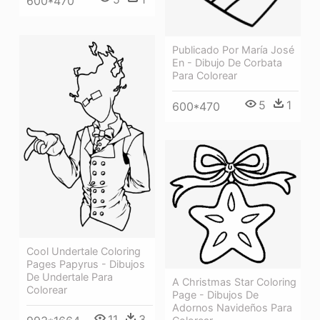
600*470
Publicado Por María José
En - Dibujo De Corbata
Para Colorear
5
1
600*470
Cool Undertale Coloring
Pages Papyrus - Dibujos
De Undertale Para
A Christmas Star Coloring
Colorear
Page - Dibujos De
Adornos Navideños Para
11
3