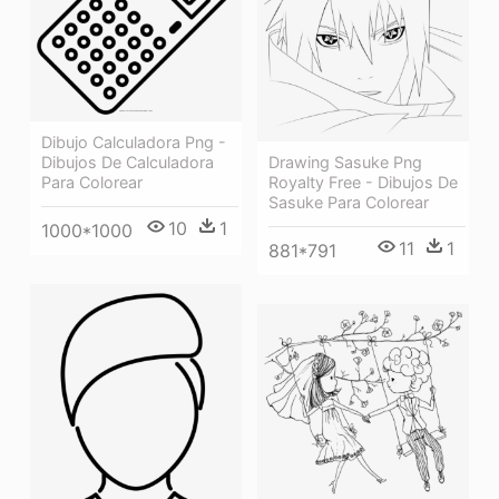
Dibujo Calculadora Png -
Dibujos De Calculadora
Drawing Sasuke Png
Para Colorear
Royalty Free - Dibujos De
Sasuke Para Colorear
10
1
1000*1000
11
1
881*791