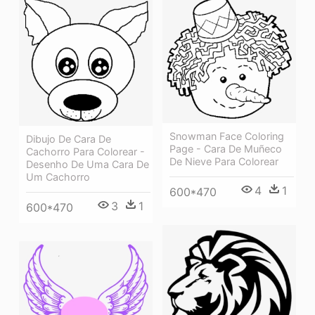
Snowman Face Coloring
Dibujo De Cara De
Page - Cara De Muñeco
Cachorro Para Colorear -
De Nieve Para Colorear
Desenho De Uma Cara De
Um Cachorro
4
1
600*470
3
1
600*470