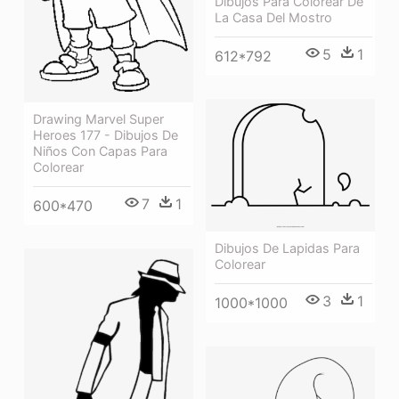
Dibujos Para Colorear De
La Casa Del Mostro
5
1
612*792
Drawing Marvel Super
Heroes 177 - Dibujos De
Niños Con Capas Para
Colorear
7
1
600*470
Dibujos De Lapidas Para
Colorear
3
1
1000*1000