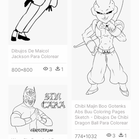
Dibujos De Maicol
Jackson Para Colorear
3
1
800*800
Chibi Majin Boo Gotenks
Abs Buu Coloring Pages
Sketch - Dibujos De Chibi
Dragon Ball Para Colorear
3
1
774*1032