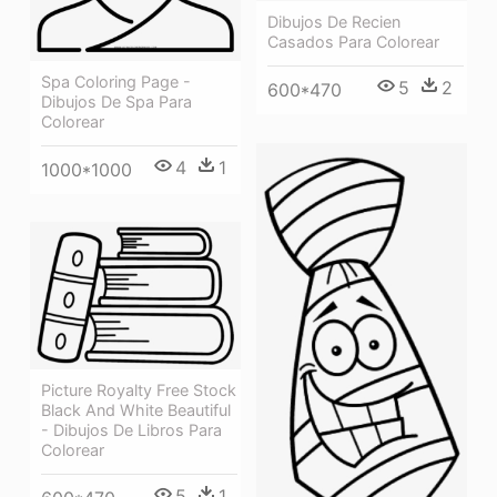
Dibujos De Recien
Casados Para Colorear
Spa Coloring Page -
5
2
600*470
Dibujos De Spa Para
Colorear
4
1
1000*1000
Picture Royalty Free Stock
Black And White Beautiful
- Dibujos De Libros Para
Colorear
5
1