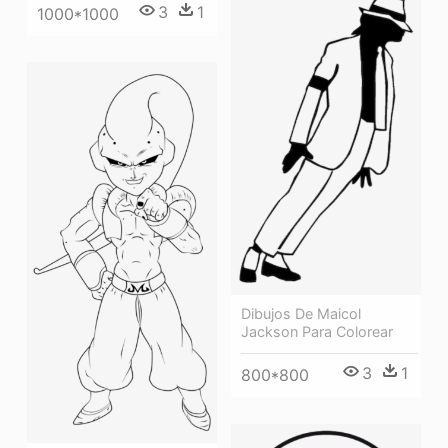
3
1
1000*1000
Dibujos De Maicol
Jackson Para Colorear
3
1
800*800