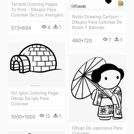
Terraria Coloring Pages
To Print - Dibujos Para
Colorear De Los Avengers
Robin Drawing Cartoon -
Dibujos Para Colorear De
4
1
Robin Y Batman
573*694
7
1
480*720
For Igloo Coloring Page -
Dibujo De Iglu Para
Colorear
12
1
1000*1000
Dibujo De Japonesa Para
Colorear