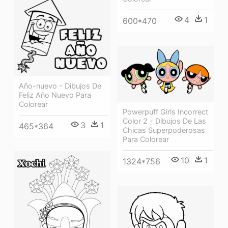
4
1
600*470
Año-nuevo - Dibujos De
Feliz Año Nuevo Para
Colorear
Powerpuff Girls Incorrect
Color 2 - Dibujos De Las
3
1
465*364
Chicas Superpoderosas
Para Colorear
10
1
1324*756