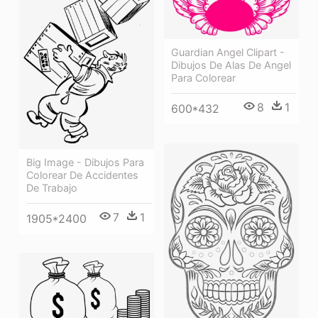
Guardian Angel Clipart -
Dibujos De Alas De Angel
Para Colorear
8
1
600*432
Big Image - Dibujos Para
Colorear De Accidentes
De Trabajo
7
1
1905*2400