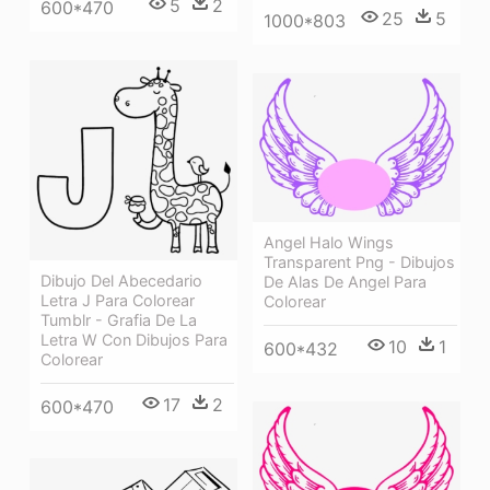
5
2
600*470
25
5
1000*803
Angel Halo Wings
Transparent Png - Dibujos
Dibujo Del Abecedario
De Alas De Angel Para
Letra J Para Colorear
Colorear
Tumblr - Grafia De La
Letra W Con Dibujos Para
10
1
600*432
Colorear
17
2
600*470