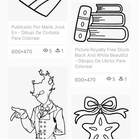
Publicado Por María José
En - Dibujo De Corbata
Para Colorear
Picture Royalty Free Stock
5
1
600*470
Black And White Beautiful
- Dibujos De Libros Para
Colorear
5
1
600*470