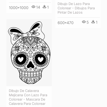
Dibujo De Lazo Para
14
1
1000*1000
Colorear - Dibujos Para
Pintar De Lazos
5
1
600*470
Dibujo De Calavera
Mejicana Con Lazo Para
Colorear - Mascara De
Calavera Para Colorear