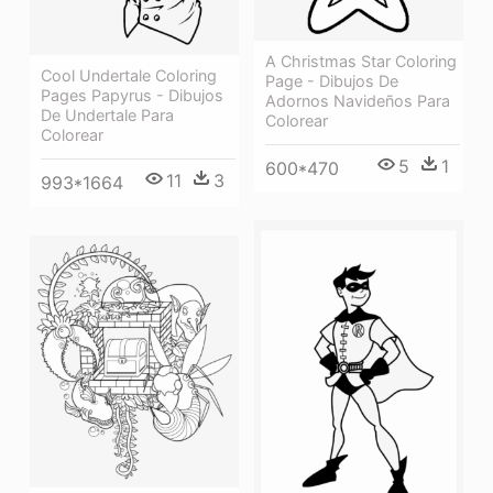
A Christmas Star Coloring
Cool Undertale Coloring
Page - Dibujos De
Pages Papyrus - Dibujos
Adornos Navideños Para
De Undertale Para
Colorear
Colorear
5
1
600*470
11
3
993*1664