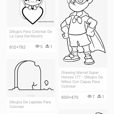
Dibujos Para Colorear De
La Casa Del Mostro
5
1
612*792
Drawing Marvel Super
Heroes 177 - Dibujos De
Niños Con Capas Para
Colorear
7
1
600*470
Dibujos De Lapidas Para
Colorear