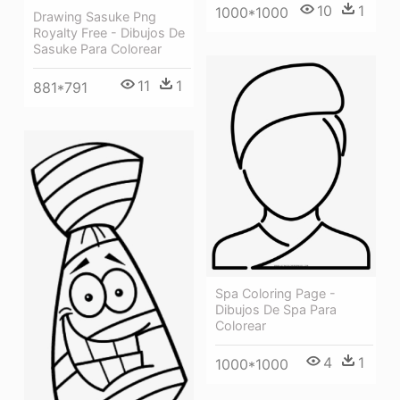
10
1
1000*1000
Drawing Sasuke Png
Royalty Free - Dibujos De
Sasuke Para Colorear
11
1
881*791
Spa Coloring Page -
Dibujos De Spa Para
Colorear
4
1
1000*1000