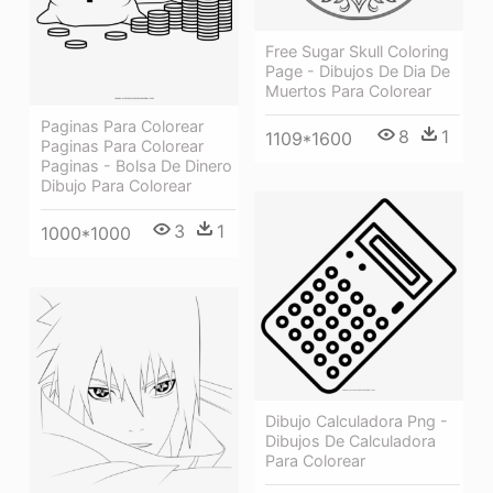
Free Sugar Skull Coloring
Page - Dibujos De Dia De
Muertos Para Colorear
Paginas Para Colorear
8
1
1109*1600
Paginas Para Colorear
Paginas - Bolsa De Dinero
Dibujo Para Colorear
3
1
1000*1000
Dibujo Calculadora Png -
Dibujos De Calculadora
Para Colorear