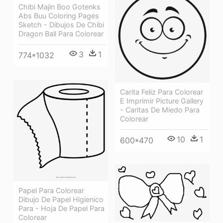
Chibi Majin Boo Gotenks
Abs Buu Coloring Pages
Sketch - Dibujos De Chibi
Dragon Ball Para Colorear
3
1
774*1032
Carita Feliz Para Colorear
E Imprimir Picture Gallery
- Caritas De Miedo Para
Colorear
10
1
600*470
Papel Para Colorear
Dibujo De Papel Higienico
Para - Hoja De Papel Para
Colorear