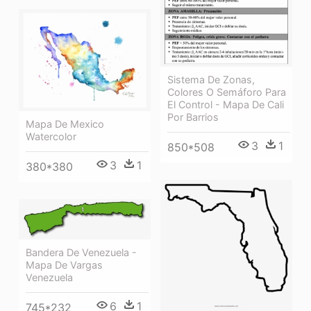
Sistema De Zonas,
Colores O Semáforo Para
El Control - Mapa De Cali
Por Barrios
Mapa De Mexico
Watercolor
3
1
850*508
3
1
380*380
Bandera De Venezuela -
Mapa De Vargas
Venezuela
6
1
745*232