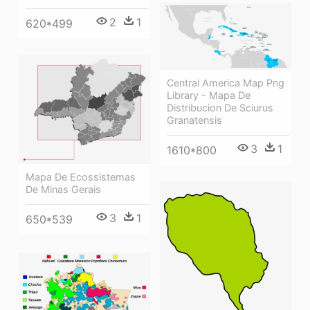
2
1
620*499
Central America Map Png
Library - Mapa De
Distribucion De Sciurus
Granatensis
3
1
1610*800
Mapa De Ecossistemas
De Minas Gerais
3
1
650*539