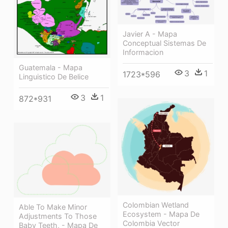
Javier A - Mapa
Conceptual Sistemas De
Informacion
Guatemala - Mapa
3
1
1723*596
Linguistico De Belice
3
1
872*931
Colombian Wetland
Able To Make Minor
Ecosystem - Mapa De
Adjustments To Those
Colombia Vector
Baby Teeth, - Mapa De