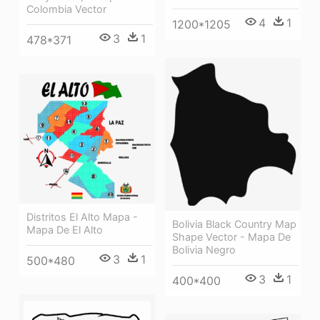
Colombia Vector
4
1
1200*1205
3
1
478*371
Distritos El Alto Mapa -
Bolivia Black Country Map
Mapa De El Alto
Shape Vector - Mapa De
Bolivia Negro
3
1
500*480
3
1
400*400