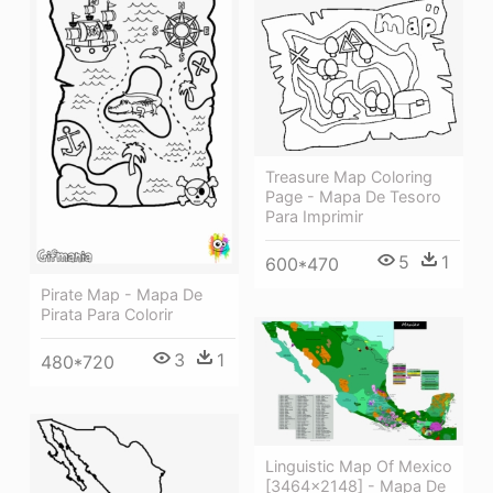
Treasure Map Coloring
Page - Mapa De Tesoro
Para Imprimir
5
1
600*470
Pirate Map - Mapa De
Pirata Para Colorir
3
1
480*720
Linguistic Map Of Mexico
[3464×2148] - Mapa De