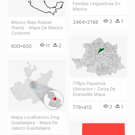
Familias Linguisticas En
Mexico
3
1
3464*2148
Mexico Map Rubber
Stamp - Mapa De Mexico
Contorno
11
2
600*600
778px Plasencia
Ubicacion - Zarza De
Granadilla Mapa
3
1
778*413
Mapa Localizacion Zmg
Guadalajara - Mapa De
Jalisco Guadalajara