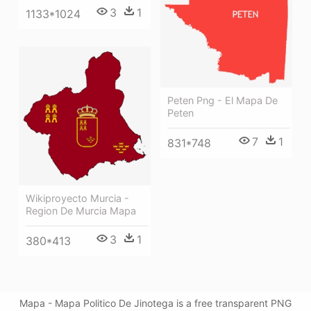
3
1
1133*1024
Peten Png - El Mapa De
Peten
7
1
831*748
Wikiproyecto Murcia -
Region De Murcia Mapa
3
1
380*413
Mapa - Mapa Politico De Jinotega is a free transparent PNG