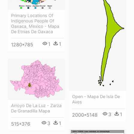
Primary Locations Of
Indigenous People Of
Oaxaca, Mexico - Mapa
De Etnias De Oaxaca
1
1
1280*785
Open - Mapa De Isla De
Aves
Arroyo De La Luz - Zarza
De Granadilla Mapa
3
1
2000*5148
3
1
515*376