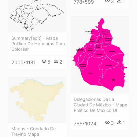
3
1
778*599
Summary[edit] - Mapa
Politico De Honduras Para
Colorear
5
2
2000*1181
Delegaciones De La
Ciudad De México - Mapa
Politico De Mexico Df
3
1
765*1024
Mapas - Condado De
Treviño Mapa