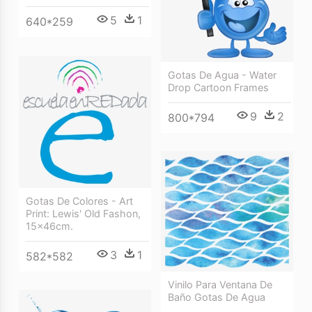
5
1
640*259
Gotas De Agua - Water
Drop Cartoon Frames
9
2
800*794
Gotas De Colores - Art
Print: Lewis' Old Fashon,
15x46cm.
3
1
582*582
Vinilo Para Ventana De
Baño Gotas De Agua