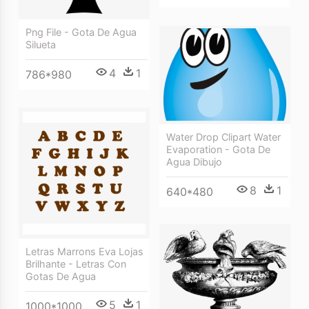
Png File - Gota De Agua
Silueta
4
1
786*980
Water Drop Clipart Water
Evaporation - Gota De
Agua Dibujo
8
1
640*480
Letras Marrons Eva Lojas
Brilhante - Letras Con
Gotas De Agua
5
1
1000*1000