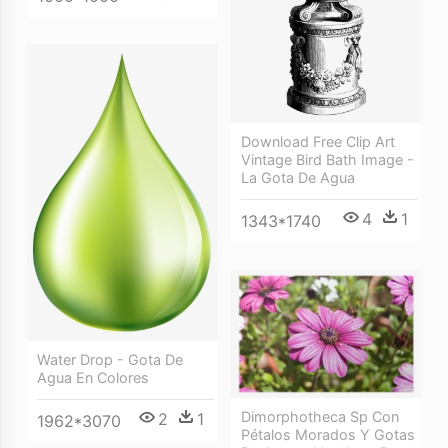
Download Free Clip Art
Vintage Bird Bath Image -
La Gota De Agua
4
1
1343*1740
Water Drop - Gota De
Agua En Colores
Dimorphotheca Sp Con
2
1
1962*3070
Pétalos Morados Y Gotas