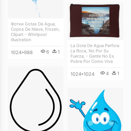
Фотки Gotas De Agua,
Copos De Nieve, Frozen,
Clipart - Whirlpool
Illustration
La Gota De Agua Perfora
La Roca, No Por Su
6
1
1024*988
Fuerza, - Gente No Es
Pobre Por Como Vive
4
1
1024*1024