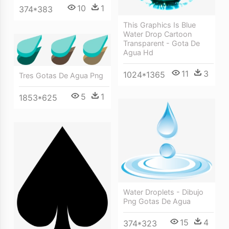
10
1
374*383
This Graphics Is Blue
Water Drop Cartoon
Transparent - Gota De
Agua Hd
11
3
1024*1365
Tres Gotas De Agua Png
5
1
1853*625
Water Droplets - Dibujo
Png Gotas De Agua
15
4
374*323