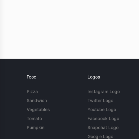
Food
Logos
Pizza
Instagram Logo
Sandwich
Twitter Logo
Vegetables
Youtube Logo
Tomato
Facebook Logo
Pumpkin
Snapchat Logo
Google Logo