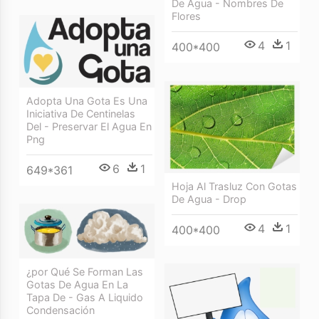
De Agua - Nombres De
Flores
4
1
400*400
Adopta Una Gota Es Una
Iniciativa De Centinelas
Del - Preservar El Agua En
Png
6
1
649*361
Hoja Al Trasluz Con Gotas
De Agua - Drop
4
1
400*400
¿por Qué Se Forman Las
Gotas De Agua En La
Tapa De - Gas A Liquido
Condensación