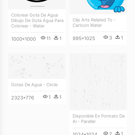
Colorear Gota De Agua
Clip Arts Related To -
Dibujo De Gota Agua Para
Cartoon Water
Colorear - Water
3
1
11
1
995*1025
1000*1000
Gotas De Agua - Circle
1
1
2323*776
Disponible En Formato De
Ai - Parallel
2
1
1024*1024