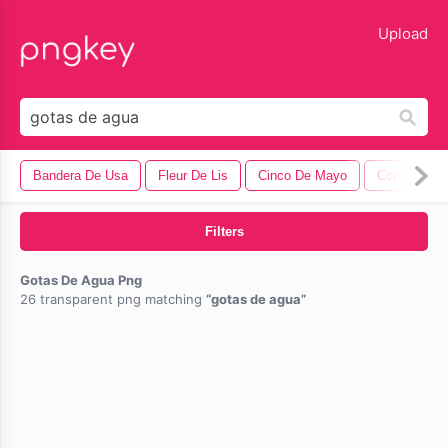
lose
Upload
Bandera De Usa
Fleur De Lis
Cinco De Mayo
Copo De Ni
Filters
Gotas De Agua Png
26 transparent png matching
gotas de agua