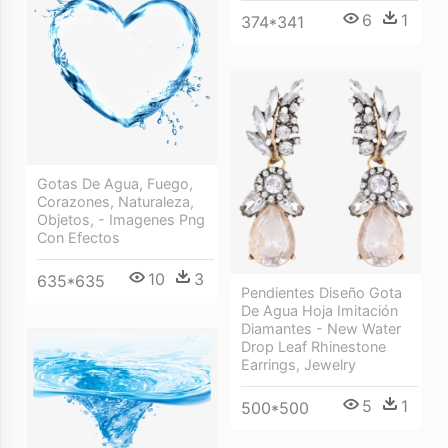
6
1
374*341
Gotas De Agua, Fuego,
Corazones, Naturaleza,
Objetos, - Imagenes Png
Con Efectos
10
3
635*635
Pendientes Diseño Gota
De Agua Hoja Imitación
Diamantes - New Water
Drop Leaf Rhinestone
Earrings, Jewelry
5
1
500*500