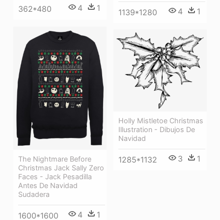
4
1
362*480
4
1
1139*1280
Holly Mistletoe Christmas
Illustration - Dibujos De
Navidad
3
1
1285*1132
The Nightmare Before
Christmas Jack Sally Zero
Faces - Jack Pesadilla
Antes De Navidad
Sudadera
4
1
1600*1600