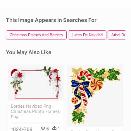
This Image Appears In Searches For
Christmas Frames And Borders
Luces De Navidad
Arbol De N
You May Also Like
Bordes Navidad Png -
Christmas Photo Frames
Png
5
1
1024*768