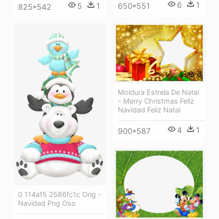
6
1
5
1
650*551
825*542
Moldura Estrela De Natal
- Merry Christmas Feliz
Navidad Feliz Natal
4
1
900*587
0 114a15 2586fc1c Orig -
Navidad Png Oso