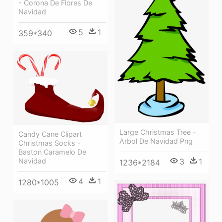
- Corona De Flores De
Navidad
5
1
359*340
Large Christmas Tree -
Candy Cane Clipart
Arbol De Navidad Png
Christmas Socks -
Baston Caramelo De
Navidad
3
1
1236*2184
4
1
1280*1005