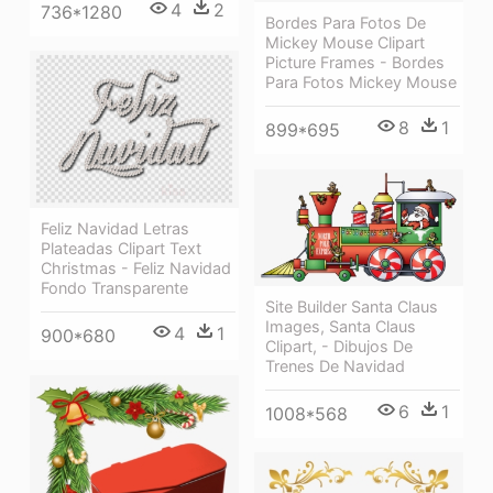
4
2
736*1280
Bordes Para Fotos De
Mickey Mouse Clipart
Picture Frames - Bordes
Para Fotos Mickey Mouse
8
1
899*695
Feliz Navidad Letras
Plateadas Clipart Text
Christmas - Feliz Navidad
Fondo Transparente
Site Builder Santa Claus
Images, Santa Claus
4
1
900*680
Clipart, - Dibujos De
Trenes De Navidad
6
1
1008*568