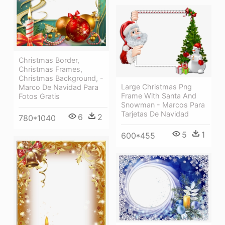
Christmas Border,
Christmas Frames,
Christmas Background, -
Large Christmas Png
Marco De Navidad Para
Frame With Santa And
Fotos Gratis
Snowman - Marcos Para
Tarjetas De Navidad
6
2
780*1040
5
1
600*455