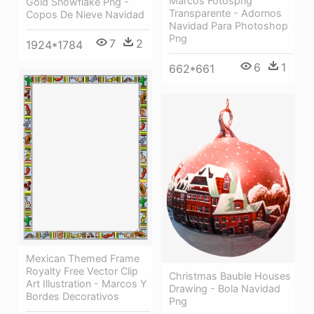
Marcos Fotospng
Gold Snowflake Png -
Transparente - Adornos
Copos De Nieve Navidad
Navidad Para Photoshop
Png
7
2
1924*1784
6
1
662*661
Mexican Themed Frame
Royalty Free Vector Clip
Christmas Bauble Houses
Art Illustration - Marcos Y
Drawing - Bola Navidad
Bordes Decorativos
Png