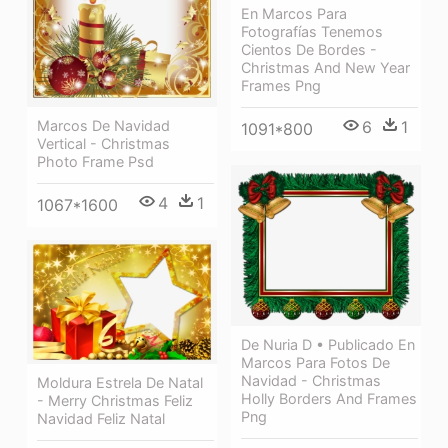
En Marcos Para
Fotografías Tenemos
Cientos De Bordes -
Christmas And New Year
Frames Png
Marcos De Navidad
6
1
1091*800
Vertical - Christmas
Photo Frame Psd
4
1
1067*1600
De Nuria D • Publicado En
Marcos Para Fotos De
Navidad - Christmas
Moldura Estrela De Natal
Holly Borders And Frames
- Merry Christmas Feliz
Png
Navidad Feliz Natal