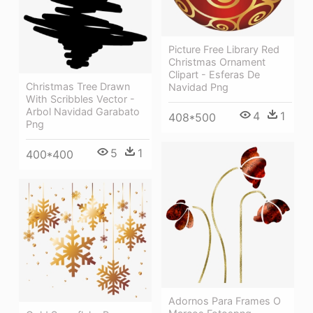
Picture Free Library Red
Christmas Ornament
Clipart - Esferas De
Christmas Tree Drawn
Navidad Png
With Scribbles Vector -
Arbol Navidad Garabato
4
1
408*500
Png
5
1
400*400
Adornos Para Frames O