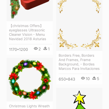
【christmas Offers】
eyeglasses Ultrasonic
Cleaner Vision - Menu
Navidad 2018 Asturias
2
1
1170*1200
Borders Free, Borders
And Frames, Frame
Background, - Bordes
Marcos Para Invitaciones
10
5
650*843
Christmas Lights Wreath