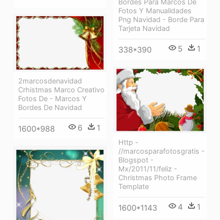
Bordes Para Marcos De
Fotos Y Manualidades
Png Navidad - Borde Para
Tarjeta Navidad
5
1
338*390
2marcosdenavidad
Crhistmas Marco Creativo
Fotos De - Marcos Y
Bordes De Navidad
6
1
1600*988
Http -
//marcosparafotosgratis -
Blogspot -
Mx/2011/11/feliz -
Christmas Photo Frame
Template
4
1
1600*1143