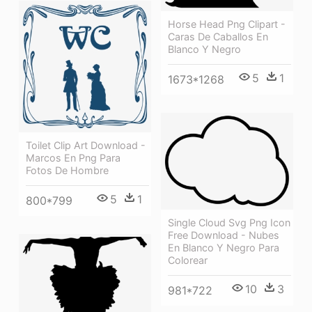
Horse Head Png Clipart -
Caras De Caballos En
Blanco Y Negro
5
1
1673*1268
Toilet Clip Art Download -
Marcos En Png Para
Fotos De Hombre
5
1
800*799
Single Cloud Svg Png Icon
Free Download - Nubes
En Blanco Y Negro Para
Colorear
10
3
981*722