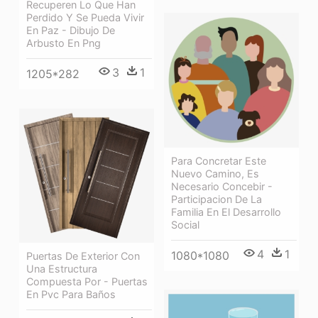
Recuperen Lo Que Han
Perdido Y Se Pueda Vivir
En Paz - Dibujo De
Arbusto En Png
3
1
1205*282
Para Concretar Este
Nuevo Camino, Es
Necesario Concebir -
Participacion De La
Familia En El Desarrollo
Social
4
1
1080*1080
Puertas De Exterior Con
Una Estructura
Compuesta Por - Puertas
En Pvc Para Baños