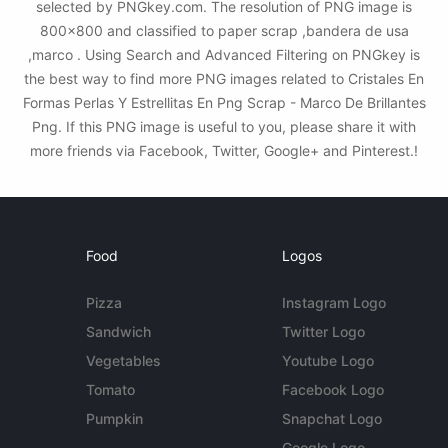
selected by PNGkey.com. The resolution of PNG image is
800x800 and classified to paper scrap ,bandera de usa
,marco . Using Search and Advanced Filtering on PNGkey is
the best way to find more PNG images related to Cristales En
Formas Perlas Y Estrellitas En Png Scrap - Marco De Brillantes
Png. If this PNG image is useful to you, please share it with
more friends via Facebook, Twitter, Google+ and Pinterest.!
Food
Logos
Pizza
Instagram Logo
Sandwich
Twitter Logo
Vegetables
Youtube Logo
Tomato
Facebook Logo
Pumpkin
Snapchat Logo
Google Logo