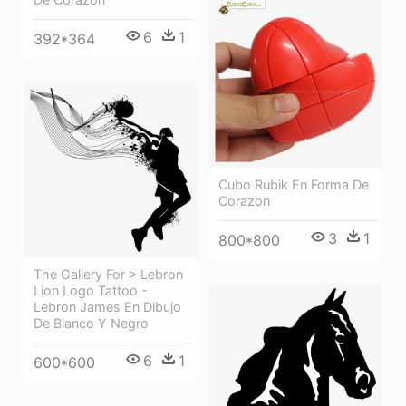
6
1
392*364
Cubo Rubik En Forma De
Corazon
3
1
800*800
The Gallery For > Lebron
Lion Logo Tattoo -
Lebron James En Dibujo
De Blanco Y Negro
6
1
600*600