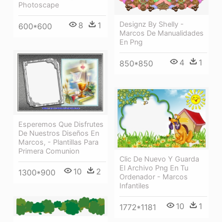
Photoscape
Designz By Shelly -
8
1
600*600
Marcos De Manualidades
En Png
4
1
850*850
Esperemos Que Disfrutes
De Nuestros Diseños En
Marcos, - Plantillas Para
Primera Comunion
Clic De Nuevo Y Guarda
El Archivo Png En Tu
10
2
1300*900
Ordenador - Marcos
Infantiles
10
1
1772*1181