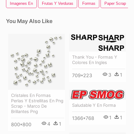
Imagenes En
Frutas Y Verduras
Formas
Paper Scrap
You May Also Like
Thank You - Formas Y
Colores En Ingles
3
1
709*223
Cristales En Formas
Perlas Y Estrellitas En Png
Saludable Y En Forma
Scrap - Marco De
Brillantes Png
1
1
1366*768
4
1
800*800