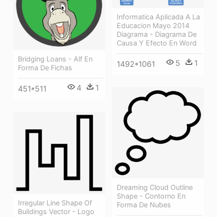
Informatica Aplicada A La
Educacion Mayo 2014
Diagrama - Diagrama De
Causa Y Efecto En Word
Bridging Loans - Alf En
5
1
1492*1061
Forma De Fichas
4
1
451*511
Dreaming Cloud Outline
Shape - Contorno En
Irregular Line Shape Of
Forma De Nubes
Buildings Vector - Logo