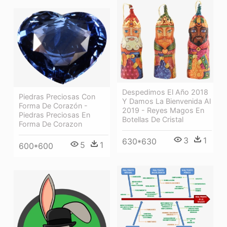
Despedimos El Año 2018
Piedras Preciosas Con
Y Damos La Bienvenida Al
Forma De Corazón -
2019 - Reyes Magos En
Piedras Preciosas En
Botellas De Cristal
Forma De Corazon
3
1
630*630
5
1
600*600