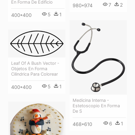
En Forma De Edificio
7
2
980*974
5
1
400*400
Leaf Of A Bush Vector -
Objetos En Forma
Cilindrica Para Colorear
5
1
400*400
Medicina Interna -
Estetoscopio En Forma
De S
6
1
468*610