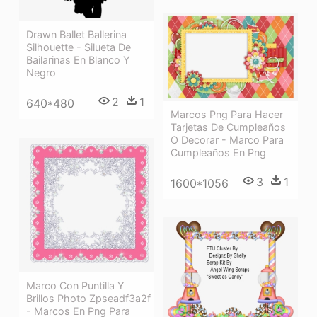
Drawn Ballet Ballerina
Silhouette - Silueta De
Bailarinas En Blanco Y
Negro
2
1
640*480
Marcos Png Para Hacer
Tarjetas De Cumpleaños
O Decorar - Marco Para
Cumpleaños En Png
3
1
1600*1056
Marco Con Puntilla Y
Brillos Photo Zpseadf3a2f
- Marcos En Png Para