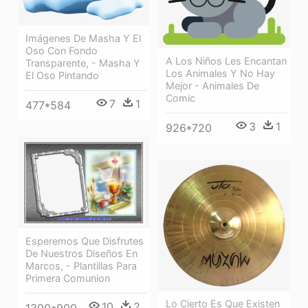
Imágenes De Masha Y El
Oso Con Fondo
A Los Niños Les Encantan
Transparente, - Masha Y
Los Animales Y No Hay
El Oso Pintando
Mejor - Animales De
Comic
7
1
477*584
3
1
926*720
Esperemos Que Disfrutes
De Nuestros Diseños En
Marcos, - Plantillas Para
Primera Comunion
Lo Cierto Es Que Existen
10
2
1300*900