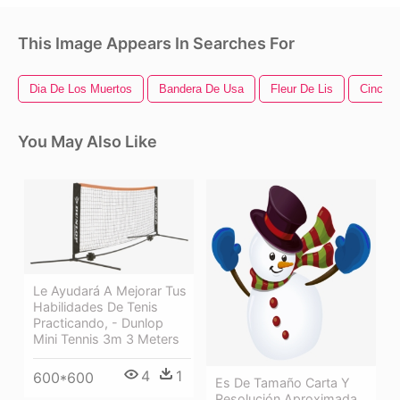
This Image Appears In Searches For
Dia De Los Muertos
Bandera De Usa
Fleur De Lis
Cinco 
You May Also Like
Le Ayudará A Mejorar Tus
Habilidades De Tenis
Practicando, - Dunlop
Mini Tennis 3m 3 Meters
4
1
600*600
Es De Tamaño Carta Y
Resolución Aproximada