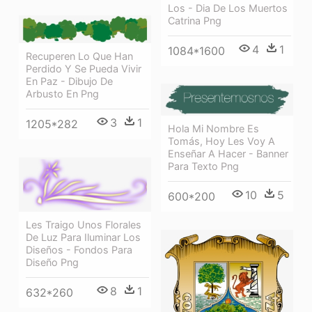
Los - Dia De Los Muertos
Catrina Png
4
1
1084*1600
Recuperen Lo Que Han
Perdido Y Se Pueda Vivir
En Paz - Dibujo De
Arbusto En Png
3
1
1205*282
Hola Mi Nombre Es
Tomás, Hoy Les Voy A
Enseñar A Hacer - Banner
Para Texto Png
10
5
600*200
Les Traigo Unos Florales
De Luz Para Iluminar Los
Diseños - Fondos Para
Diseño Png
8
1
632*260