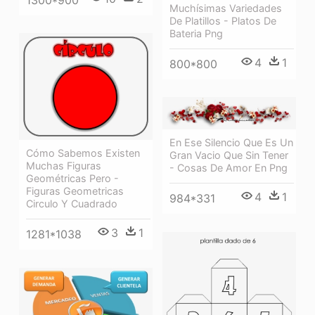
Muchísimas Variedades
De Platillos - Platos De
Bateria Png
4
1
800*800
En Ese Silencio Que Es Un
Cómo Sabemos Existen
Gran Vacio Que Sin Tener
Muchas Figuras
- Cosas De Amor En Png
Geométricas Pero -
Figuras Geometricas
4
1
984*331
Circulo Y Cuadrado
3
1
1281*1038