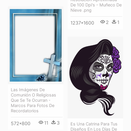
De 100 Dpi's - Muñeco De
Nieve .png
2
1
1237*1600
Las Imágenes De
Comunión O Religiosas
Que Se Te Ocurran -
Marcos Para Fotos De
Recordatorios
11
3
572*800
Es Una Catrina Para Tus
Diseños En Los Días De