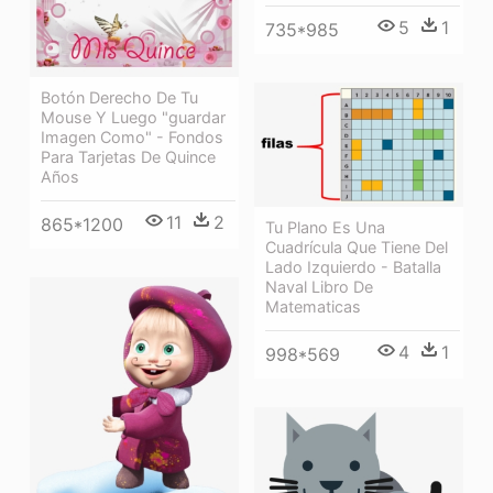
5
1
735*985
Botón Derecho De Tu
Mouse Y Luego "guardar
Imagen Como" - Fondos
Para Tarjetas De Quince
Años
11
2
865*1200
Tu Plano Es Una
Cuadrícula Que Tiene Del
Lado Izquierdo - Batalla
Naval Libro De
Matematicas
4
1
998*569