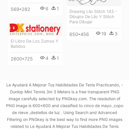
6
1
569*282
Drawing Lilo Stitch 143 -
Dibujos De Lilo Y Stitch
Para Dibujar
19
3
650*456
El Libro De Los Zumos Y
Batidos
4
1
2600*725
Le Ayudará A Mejorar Tus Habilidades De Tenis Practicando, -
Dunlop Mini Tennis 3m 3 Meters is a free transparent PNG
image carefully selected by PNGkey.com. The resolution of
PNG image is 600x600 and classified to cinco de mayo ,copo
de nieve ,destellos de luz . Using Search and Advanced
Filtering on PNGkey is the best way to find more PNG images
related to Le Ayudará A Mejorar Tus Habilidades De Tenis