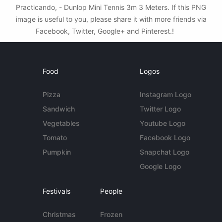
Practicando, - Dunlop Mini Tennis 3m 3 Meters. If this PNG
image is useful to you, please share it with more friends via
Facebook, Twitter, Google+ and Pinterest.!
Food
Logos
Pizza
Instagram Logo
Sandwich
Twitter Logo
Vegetables
Youtube Logo
Tomato
Facebook Logo
Pumpkin
Snapchat Logo
Google Logo
Festivals
People
Christmas
Frozen