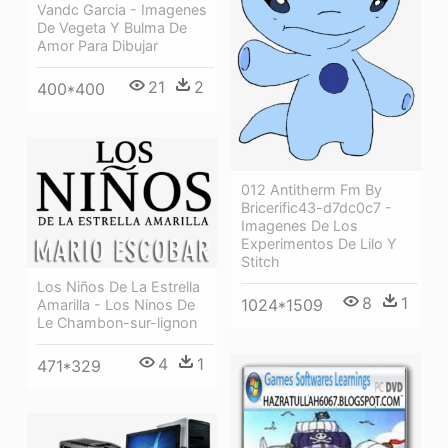
Vandc Garcia - Imagenes
De Vegeta Y Bulma De
Amor Para Dibujar
21
2
400*400
012 Antitherm Fm By
Bricerific43-d7dc0c7 -
Imagenes De Los
Experimentos De Lilo Y
Stitch
Los Niños De La Estrella
8
1
1024*1509
Amarilla - Los Ninos De
Le Chambon-sur-lignon
4
1
471*329