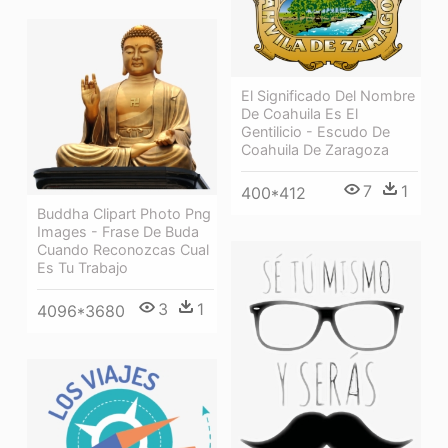
El Significado Del Nombre
De Coahuila Es El
Gentilicio - Escudo De
Coahuila De Zaragoza
7
1
400*412
Buddha Clipart Photo Png
Images - Frase De Buda
Cuando Reconozcas Cual
Es Tu Trabajo
3
1
4096*3680