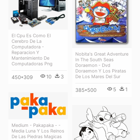
El Cpu Es Como El
Cerebro De La
Computadora -
Reparacion Y
Nobita's Great Adventure
Mantenimiento De
In The South Seas
Computadoras Png
Doraemon - Dvd
Doraemon Y Los Piratas
10
3
De Los Mares Del Sur
450*309
5
1
385*500
Medium - Pakapaka - -
Media Luna Y Los Reinos
De Las Piedras Magicas