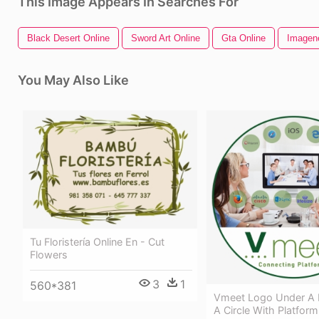
This Image Appears In Searches For
Black Desert Online
Sword Art Online
Gta Online
Imagen
You May Also Like
Tu Floristería Online En - Cut
Flowers
3
1
560*381
Vmeet Logo Under A 
A Circle With Platform