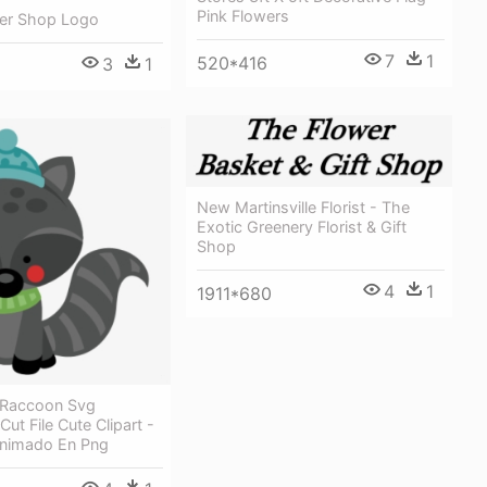
Pink Flowers
wer Shop Logo
7
1
520*416
3
1
New Martinsville Florist - The
Exotic Greenery Florist & Gift
Shop
4
1
1911*680
 Raccoon Svg
ut File Cute Clipart -
nimado En Png