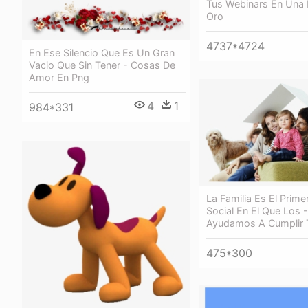
Tus Webinars En Una
Oro
4737*4724
En Ese Silencio Que Es Un Gran
Vacio Que Sin Tener - Cosas De
Amor En Png
4
1
984*331
La Familia Es El Prime
Social En El Que Los -
Ayudamos A Cumplir 
475*300