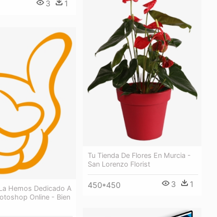
3
1
Tu Tienda De Flores En Murcia -
San Lorenzo Florist
3
1
450*450
 La Hemos Dedicado A
otoshop Online - Bien