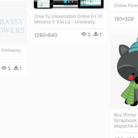
Online Flo
Crea Tu Universidad Online En 10
761*329
Minutos Y Viví La - University
3
1
1280*640
 - Embassy
3
1
Boy Winter
Scrapbook C
Mapache A