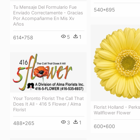
Tu Mensaje Del Formulario Fue
540*695
Enviado Correctamente - Gracias
Por Acompañarme En Mis Xv
Años
5
1
614*758
Your Toronto Florist The Call That
Does It All - 416 5 Flower / Alma
Florist Holland - Perk
Florist
Wallflower Flower
3
1
488*265
600*600