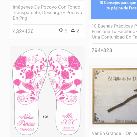
Imágenes De Pocoyo Con Fondo
Transparente, Descarga - Pocoyo
En Png
10 Buenas Prácticas 
9
2
432*436
Funcione Tu Facebook
Una Comunidad En F
794*323
Ver En Grande - Onli