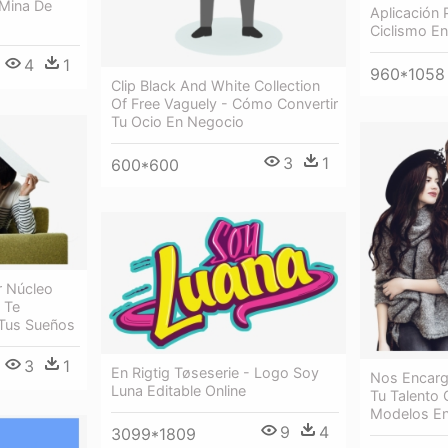
 Mina De
Aplicación
Ciclismo En
4
1
960*1058
Clip Black And White Collection
Of Free Vaguely - Cómo Convertir
Tu Ocio En Negocio
3
1
600*600
r Núcleo
 Te
Tus Sueños
3
1
En Rigtig Tøseserie - Logo Soy
Nos Encarg
Luna Editable Online
Tu Talento
Modelos E
9
4
3099*1809