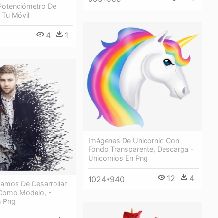
 Potenciómetro De
 Tu Móvil
4
1
Imágenes De Unicornio Con
Fondo Transparente, Descarga -
Unicornios En Png
12
4
1024*940
amos De Desarrollar
 Como Modelo, -
n Png