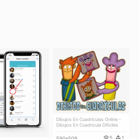
Dibujos En Cuadrículas Online -
Dibujos En Cuadricula Dificiles
5
1
590*509