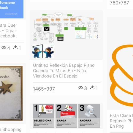
760*787
Para Que
 - Crear
acebook
4
1
Untitled Reflexión Espejo Plano
Cuando Te Miras En - Niña
Viendose En El Espejo
3
1
1465*997
Esta Clase
Repasar Ph
En Png
ne Shopping