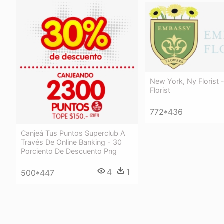
New York, Ny Florist
Florist
772*436
Canjeá Tus Puntos Superclub A
Través De Online Banking - 30
Porciento De Descuento Png
4
1
500*447