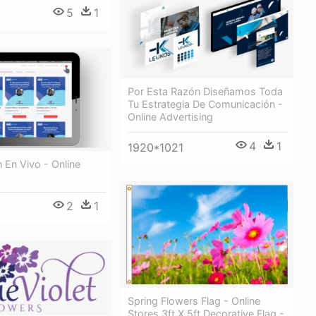
5
1
Por Esta Razón Diseñamos Toda
Tu Estrategia De Comunicación -
Online Advertising
4
1
1920*1021
 En Vivo - Online
2
1
Spring Flowers Flag - Online
Stores 3ft X 5ft Decorative Flag -