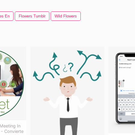
es En
Flowers Tumblr
Wild Flowers
Meeting In
 - Convierte