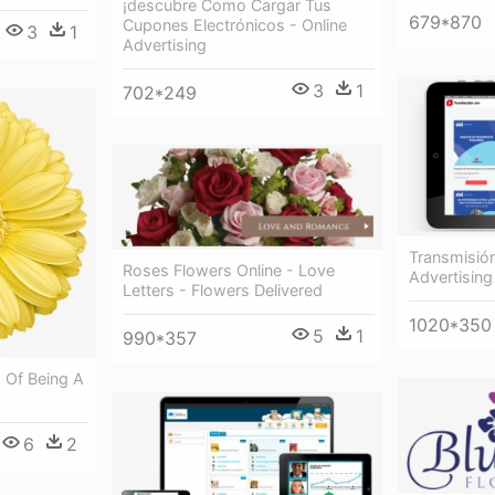
¡descubre Como Cargar Tus
679*870
Cupones Electrónicos - Online
3
1
Advertising
3
1
702*249
Transmisión
Roses Flowers Online - Love
Advertising
Letters - Flowers Delivered
1020*350
5
1
990*357
s Of Being A
6
2