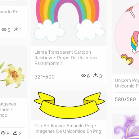
Parado En
5
1
Llama Transparent Cartoon
Rainbow - Props De Unicornio
Para Imprimir
6
3
321*500
Unicorn Po
Unicornio 
580*580
mágenes
ande -
ondo
Clip Art Banner Amarelo Png -
Imagenes De Unicornios En Png
8
2