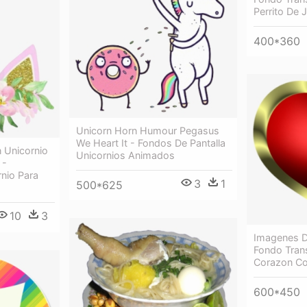
Perrito De
400*360
Unicorn Horn Humour Pegasus
We Heart It - Fondos De Pantalla
 Unicornio
Unicornios Animados
 -
rnio Para
3
1
500*625
10
3
Imagenes 
Fondo Tran
Corazon Co
600*450