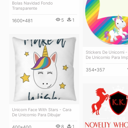
Bolas Navidad Fondo
Transparente
5
1
1600*481
Stickers De Unicorni -
De Unicornio Para Imp
354*357
Unicorn Face With Stars - Cara
De Unicornio Para Dibujar
8
1
400*400