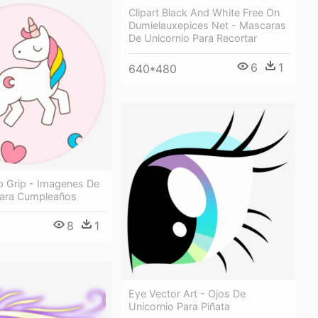
Clipart Black And White Free On
Dumielauxepices Net - Mascaras
De Unicornio Para Recortar
6
1
640*480
p Grip - Imagenes De
Para Cumpleaños
8
1
Eye Vector Art - Ojos De
Unicornio Para Piñata