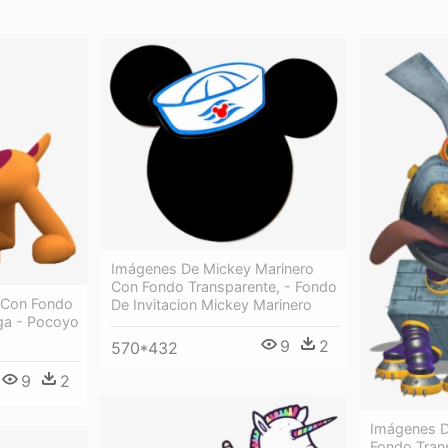
Imágenes De Mickey Marinero
Con Fondo Transparente, - Fondo
 Con Fondo
De Invitacion Mickey Marinero
ga - Pocoyo
9
2
570*432
9
2
Imágenes D
Fondo Tran