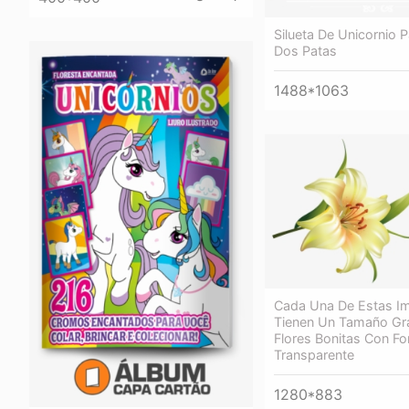
Silueta De Unicornio 
Dos Patas
1488*1063
Cada Una De Estas I
Tienen Un Tamaño Gr
Flores Bonitas Con F
Transparente
1280*883