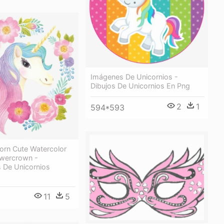
Imágenes De Unicornios -
Dibujos De Unicornios En Png
2
1
594*593
orn Cute Watercolor
owercrown -
s De Unicornios
11
5