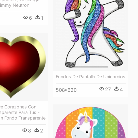
 Jimmy Neutron
6
1
Fondos De Pantalla De Unicornios
27
4
508*620
De Corazones Con
sparente Para Tus -
n Fondo Transparente
8
2