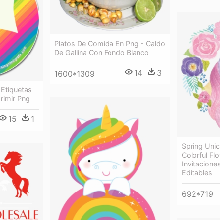
Platos De Comida En Png - Caldo
De Gallina Con Fondo Blanco
14
3
1600*1309
 Etiquetas
rimir Png
15
1
Spring Unic
Colorful Fl
Invitacione
Editables
692*719