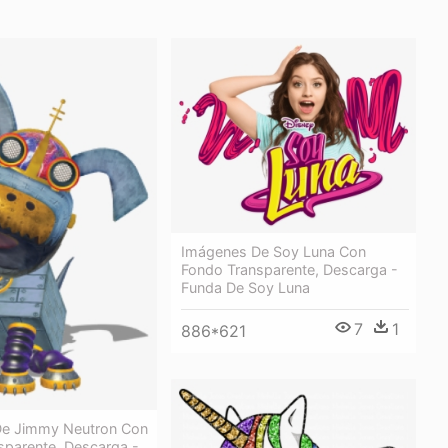
Imágenes De Soy Luna Con
Fondo Transparente, Descarga -
Funda De Soy Luna
7
1
886*621
e Jimmy Neutron Con
sparente, Descarga -