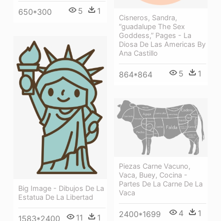
5
1
650*300
Cisneros, Sandra,
“guadalupe The Sex
Goddess,” Pages - La
Diosa De Las Americas By
Ana Castillo
5
1
864*864
Piezas Carne Vacuno,
Vaca, Buey, Cocina -
Partes De La Carne De La
Big Image - Dibujos De La
Vaca
Estatua De La Libertad
4
1
2400*1699
11
1
1583*2400