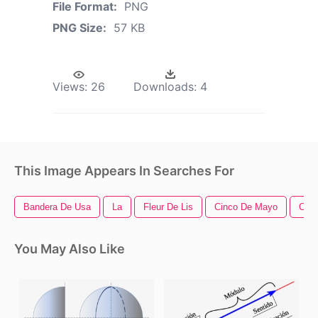
File Format:
PNG
PNG Size:
57 KB
Views:
26
Downloads:
4
This Image Appears In Searches For
Bandera De Usa
La
Fleur De Lis
Cinco De Mayo
Copo
You May Also Like