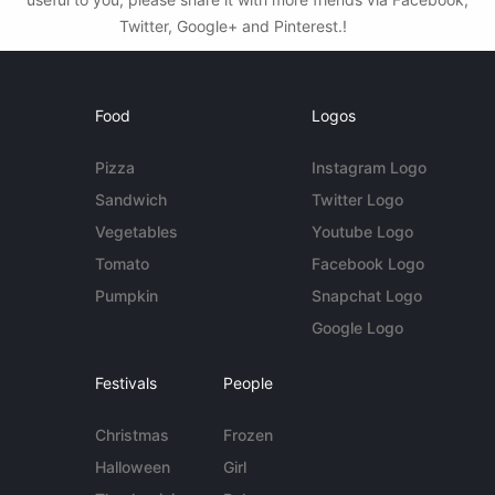
Twitter, Google+ and Pinterest.!
Food
Logos
Pizza
Instagram Logo
Sandwich
Twitter Logo
Vegetables
Youtube Logo
Tomato
Facebook Logo
Pumpkin
Snapchat Logo
Google Logo
Festivals
People
Christmas
Frozen
Halloween
Girl