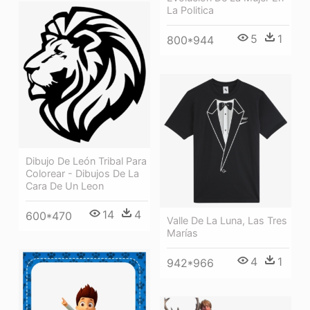
La Politica
5
1
800*944
Dibujo De León Tribal Para
Colorear - Dibujos De La
Cara De Un Leon
14
4
600*470
Valle De La Luna, Las Tres
Marías
4
1
942*966