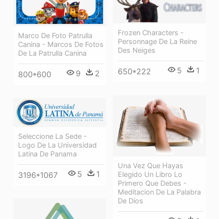
Frozen Characters -
Marco De Foto Patrulla
Personnage De La Reine
Canina - Marcos De Fotos
Des Neiges
De La Patrulla Canina
5
1
650*222
9
2
800*600
Seleccione La Sede -
Logo De La Universidad
Latina De Panama
Una Vez Que Hayas
5
1
Elegido Un Libro Lo
3196*1067
Primero Que Debes -
Meditacion De La Palabra
De Dios