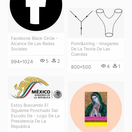
Facebook Black Circle -
Alcance De Las Redes
Point&string - Imagenes
Sociales
De La Teoria De Las
Cuerdas
5
2
994*1024
4
1
800*500
Estoy Buscando El
Siguiente Ponchado Del
Escudo De - Logo De La
Presidencia De La
Republica