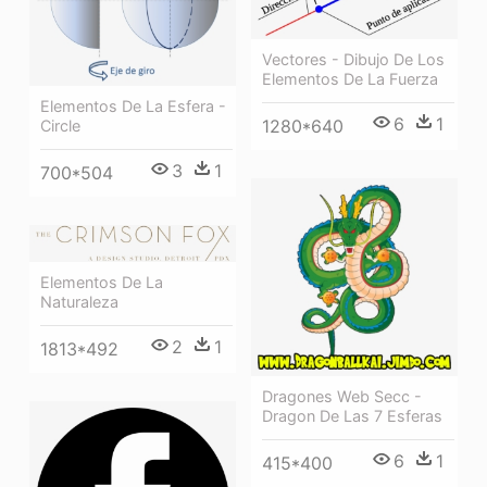
Vectores - Dibujo De Los
Elementos De La Fuerza
Elementos De La Esfera -
6
1
1280*640
Circle
3
1
700*504
Elementos De La
Naturaleza
2
1
1813*492
Dragones Web Secc -
Dragon De Las 7 Esferas
6
1
415*400