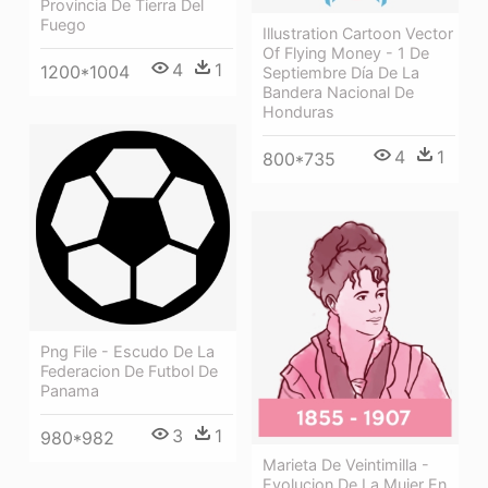
Provincia De Tierra Del
Fuego
Illustration Cartoon Vector
Of Flying Money - 1 De
4
1
1200*1004
Septiembre Día De La
Bandera Nacional De
Honduras
4
1
800*735
Png File - Escudo De La
Federacion De Futbol De
Panama
3
1
980*982
Marieta De Veintimilla -
Evolucion De La Mujer En