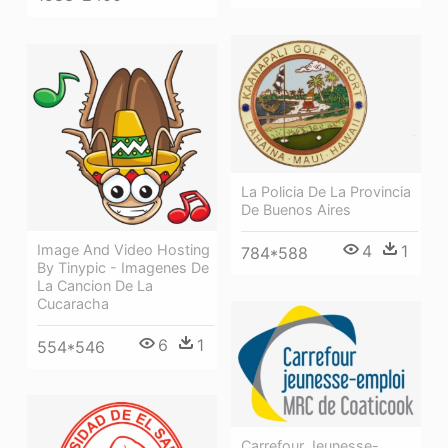
La Policia De La Provincia
De Buenos Aires
Image And Video Hosting
4
1
784*588
By Tinypic - Imagenes De
La Cancion De La
Cucaracha
6
1
554*546
Carrefour Jeunesse-