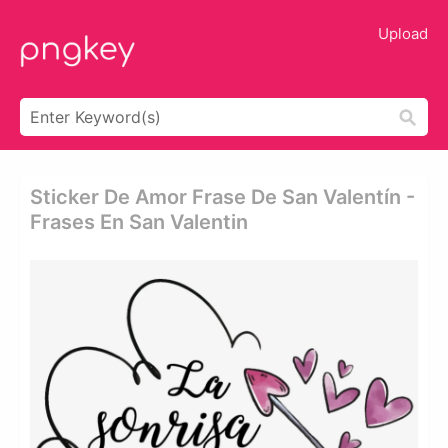
Upload
Sticker De Amor Frase De San Valentín -
Frases En San Valentin