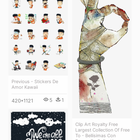
Previous - Stickers De
Amor Kawaii
5
1
420*1121
Clip Art Royalty Free
Largest Collection Of Free
To - Bellisimas Con