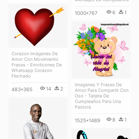
6
1
1000*767
Corazon Imágenes De
Amor Con Movimiento
Frases - Emoticones De
Whatsapp Corazon
Flechado
Imagenes Y Frases De
14
2
483*365
Amor Para Compartir Con
Oso - Tarjeta De
Cumpleaños Para Una
Pastora
8
1
1525*1489