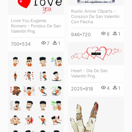
Rustic Arrow Cliparts -
Corazon De San Valentin
Love You Eugenia
Con Flecha
Romero - Fondos De San
Valentin Png
8
1
946*720
7
1
700*534
Heart - Dia De San
Valentin Png
4
1
2025*818