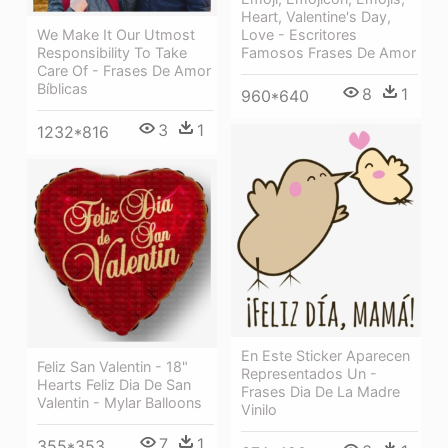
Heart, Valentine's Day,
Love - Escritores
We Make It Our Utmost
Famosos Frases De Amor
Responsibility To Take
Care Of - Frases De Amor
Bíblicas
8
1
960*640
3
1
1232*816
En Este Sticker Aparecen
Feliz San Valentin - 18"
Representados Un -
Hearts Feliz Dia De San
Frases Dia De La Madre
Valentin - Mylar Balloons
Vinilo
7
1
355*353