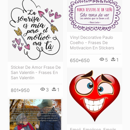
Vinyl Decorative Paulo
Coelho - Frases De
Motivacion En Stickers
5
1
650*650
Sticker De Amor Frase De
San Valentín - Frases En
San Valentin
3
1
801*950
Emoji, Emojicon, Emojis,