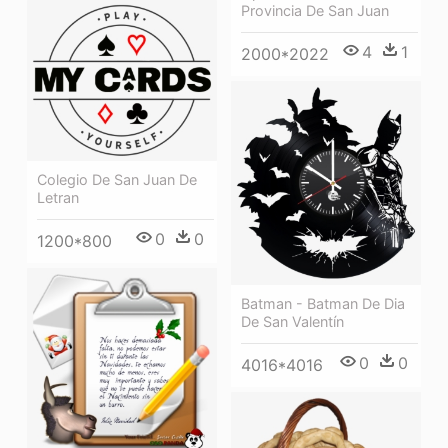
Provincia De San Juan
4
1
2000*2022
Colegio De San Juan De
Letran
0
0
1200*800
Batman - Batman De Dia
De San Valentín
0
0
4016*4016