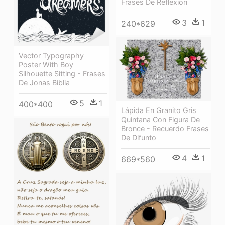
Frases De Reflexión
3
1
240*629
Vector Typography
Poster With Boy
Silhouette Sitting - Frases
De Jonas Biblia
5
1
400*400
Lápida En Granito Gris
Quintana Con Figura De
Bronce - Recuerdo Frases
De Difunto
4
1
669*560