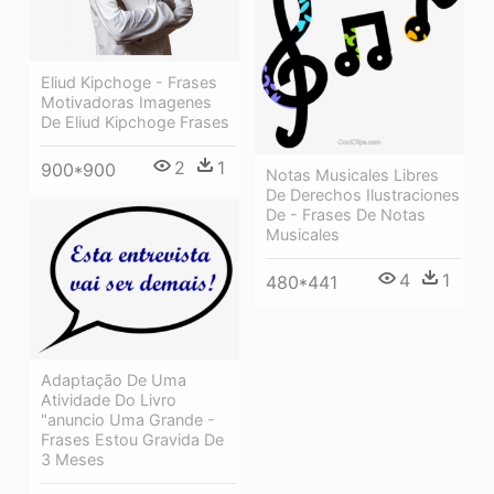
Eliud Kipchoge - Frases
Motivadoras Imagenes
De Eliud Kipchoge Frases
2
1
900*900
Notas Musicales Libres
De Derechos Ilustraciones
De - Frases De Notas
Musicales
4
1
480*441
Adaptação De Uma
Atividade Do Livro
"anuncio Uma Grande -
Frases Estou Gravida De
3 Meses