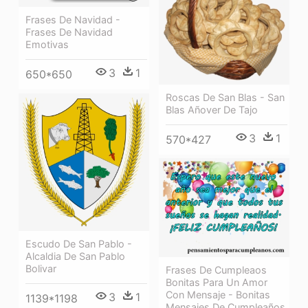
Frases De Navidad -
Frases De Navidad
Emotivas
3
1
650*650
Roscas De San Blas - San
Blas Añover De Tajo
3
1
570*427
Escudo De San Pablo -
Alcaldia De San Pablo
Bolivar
Frases De Cumpleaos
Bonitas Para Un Amor
Con Mensaje - Bonitas
3
1
1139*1198
Mensajes De Cumpleaños