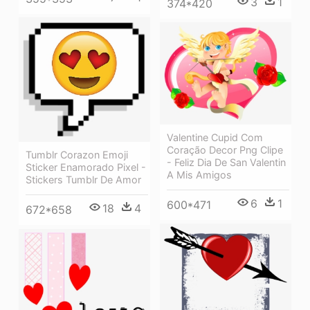
3
1
374*420
Valentine Cupid Com
Coração Decor Png Clipe
Tumblr Corazon Emoji
- Feliz Dia De San Valentin
Sticker Enamorado Pixel -
A Mis Amigos
Stickers Tumblr De Amor
6
1
600*471
18
4
672*658