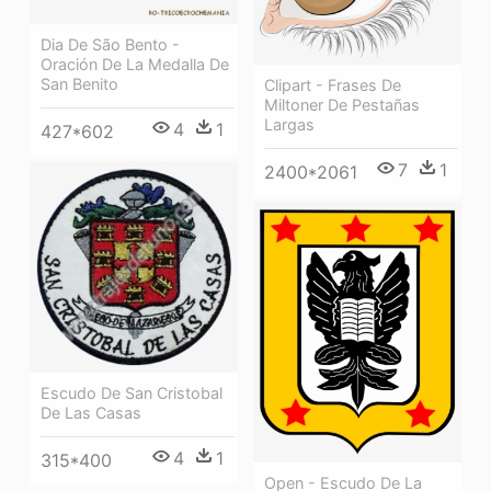
Dia De São Bento -
Oración De La Medalla De
San Benito
Clipart - Frases De
Miltoner De Pestañas
Largas
4
1
427*602
7
1
2400*2061
Escudo De San Cristobal
De Las Casas
4
1
315*400
Open - Escudo De La