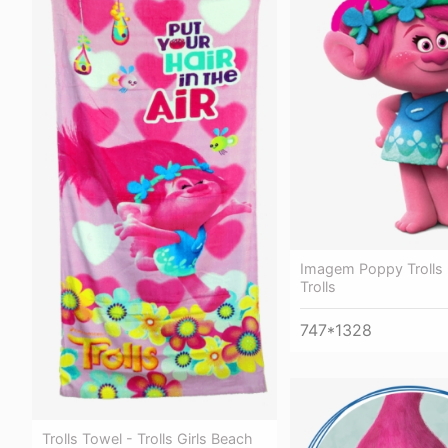
Imagem Poppy Trolls
Trolls
747*1328
Trolls Towel - Trolls Girls Beach