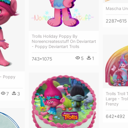
Mascha Und
2287*615
Trolls Holiday Poppy By
Noreencreatesstuff On Deviantart
- Poppy Deviantart Trolls
5
1
743*1075
 - Poppy
7
3
Trolls Troll
Large - Tro
Frenzy
642*492