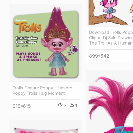
Download Trolls Popp
Clipart Dj Suki Drawi
The Troll As A Human
899*642
Trolls Feature Poppy - Hasbro
Poppy Trolls Hug Moment
3
1
615*615