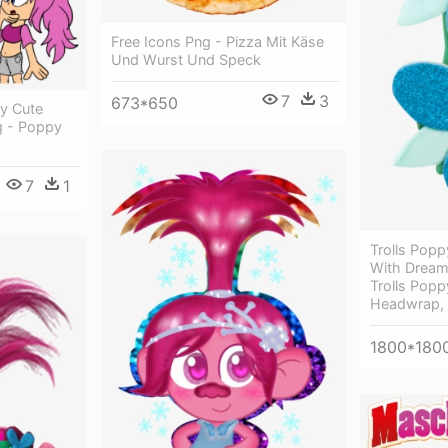
Free Icons Png - Pizza Mit Käse
Und Wurst Und Speck
7
3
673*650
y Cute
ng - Poppy
7
1
Trolls Pop
With Dream
Trolls Popp
Headwrap, G
1800*180