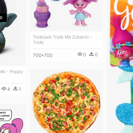
Trollstadt Trolls Mit Zubehör -
Trolls
0
0
700*700
lls - Poppy
4
1