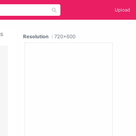
Upload
ls
Resolution
: 720x600