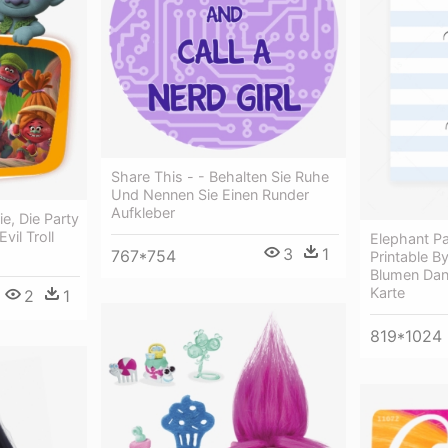
Share This - - Behalten Sie Ruhe
Und Nennen Sie Einen Runder
Aufkleber
e, Die Party
vil Troll
Elephant Pa
3
1
767*754
Printable By
Blumen Dank
Karte
2
1
819*1024