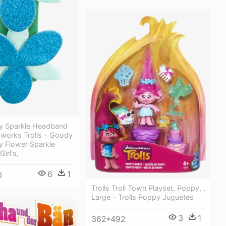
py Sparkle Headband
works Trolls - Goody
y Flower Sparkle
irl's,
6
1
0
Trolls Troll Town Playset, Poppy, ,
Large - Trolls Poppy Juguetes
3
1
362*492