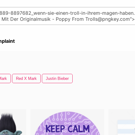
plaint
Mark
Red X Mark
Justin Bieber