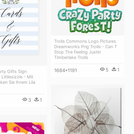
Trolls Commons Logo Pictures
Dreamworks Png Trolls - Can T
Stop The Feeling Justin
Timberlake Trolls
5
1
1684*1191
rty Gifts Sign
 Littlesizzle - Mit
en Sie Ihrem Lila
3
1