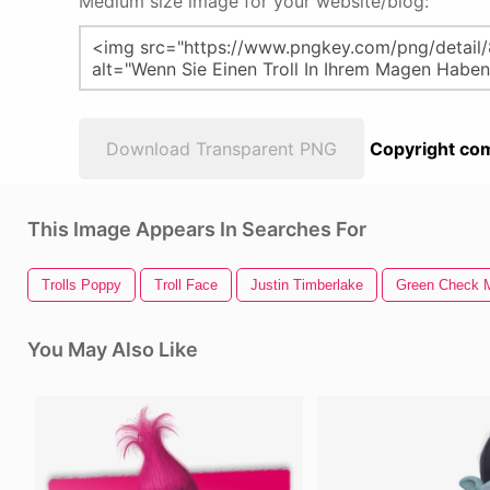
Medium size image for your website/blog:
Download Transparent PNG
Copyright com
This Image Appears In Searches For
Trolls Poppy
Troll Face
Justin Timberlake
Green Check 
You May Also Like