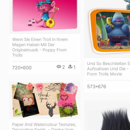
Wenn Sie Einen Troll In Ihrem
Magen Haben Mit Der
Originalmusik - Poppy From
Trolls
Und So Beschließen Si
2
1
720*600
Aufzulösen Und Die - E
From Trolls Movie
573*676
Paper And Watercolour Textures,
Decorative Swirls, - Danke Vom