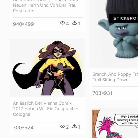
Neuen Herrn Und Von Der Frau
Postkarte
4
1
940*499
Branch And Poppy Tro
Troll Sitting Down
703*931
Anlässlich Der Vienna Comix
2017 Haben Wir Ein Gespräch -
Cologne
2
1
700*524