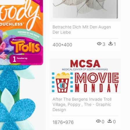
Betrachte Dich Mit Den Augen
Der Liebe
3
1
400*400
After The Bergens Invade Troll
Village, Poppy , The - Graphic
Design
0
0
1876*976