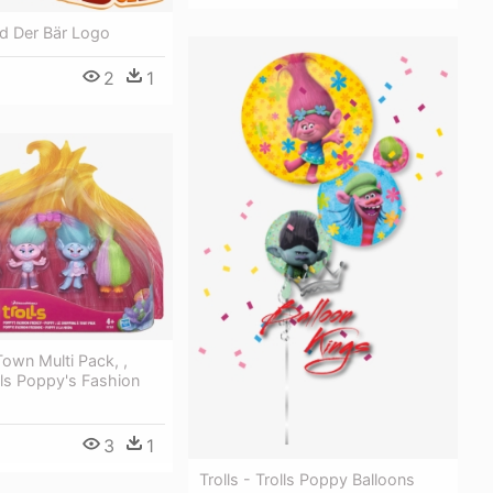
 Der Bär Logo
2
1
 Town Multi Pack, ,
lls Poppy's Fashion
3
1
Trolls - Trolls Poppy Balloons