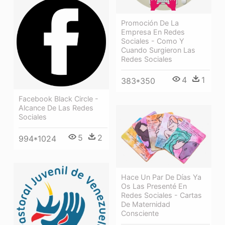
Promoción De La
Empresa En Redes
Sociales - Como Y
Cuando Surgieron Las
Redes Sociales
4
1
383*350
Facebook Black Circle -
Alcance De Las Redes
Sociales
5
2
994*1024
Hace Un Par De Días Ya
Os Las Presenté En
Redes Sociales - Cartas
De Maternidad
Consciente