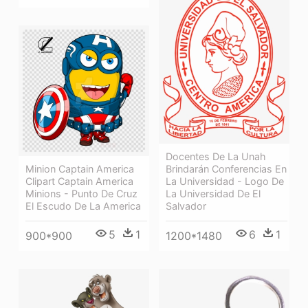
Docentes De La Unah
Brindarán Conferencias En
Minion Captain America
La Universidad - Logo De
Clipart Captain America
La Universidad De El
Minions - Punto De Cruz
Salvador
El Escudo De La America
6
1
5
1
1200*1480
900*900