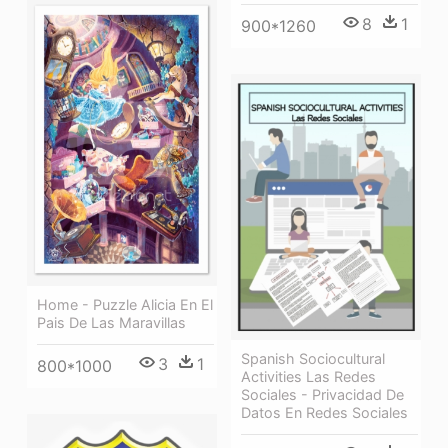
8
1
900*1260
Home - Puzzle Alicia En El
Pais De Las Maravillas
Spanish Sociocultural
3
1
800*1000
Activities Las Redes
Sociales - Privacidad De
Datos En Redes Sociales