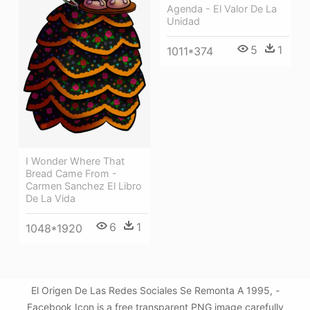
Agenda - El Valor De La
Unidad
5
1
1011*374
I Wonder Where That
Bread Came From -
Carmen Sanchez El Libro
De La Vida
6
1
1048*1920
El Origen De Las Redes Sociales Se Remonta A 1995, -
Facebook Icon is a free transparent PNG image carefully