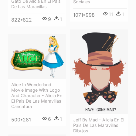
Gato De Alicia En El Pais
Sociales
De Las Maravillas
11
1
1071*998
9
1
822*822
Alice In Wonderland
Movie Image With Logo
And Character - Alicia En
El Pais De Las Maravillas
Caricatura
6
1
500*281
Jeff By Mad - Alicia En El
Pais De Las Maravillas
Dibujos