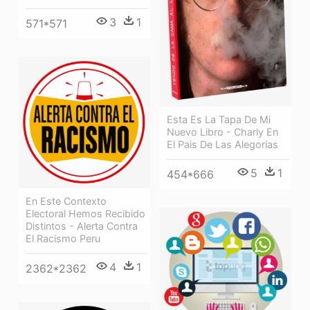
3
1
571*571
Esta Es La Tapa De Mi
Nuevo Libro - Charly En
El Pais De Las Alegorias
5
1
454*666
En Este Contexto
Electoral Hemos Recibido
Distintos - Alerta Contra
El Racismo Peru
4
1
2362*2362