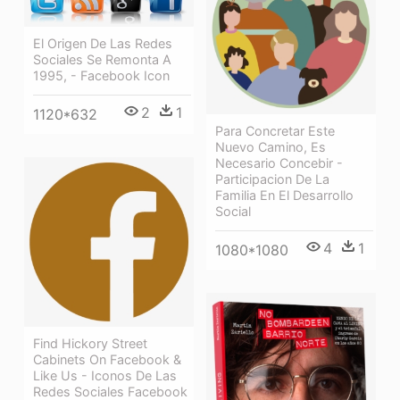
El Origen De Las Redes
Sociales Se Remonta A
1995, - Facebook Icon
2
1
1120*632
Para Concretar Este
Nuevo Camino, Es
Necesario Concebir -
Participacion De La
Familia En El Desarrollo
Social
4
1
1080*1080
Find Hickory Street
Cabinets On Facebook &
Like Us - Iconos De Las
Redes Sociales Facebook