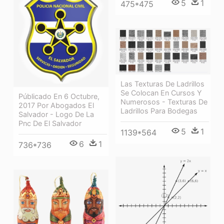
5
1
475*475
Las Texturas De Ladrillos
Se Colocan En Cursos Y
Públicado En 6 Octubre,
Numerosos - Texturas De
2017 Por Abogados El
Ladrillos Para Bodegas
Salvador - Logo De La
Pnc De El Salvador
5
1
1139*564
6
1
736*736