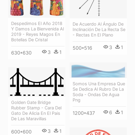
Despedimos El Año 2018
De Acuerdo Al Ángulo De
Y Damos La Bienvenida Al
Inclinación De La Recta Se
2019 - Reyes Magos En
- Rectas En El Plano
Botellas De Cristal
3
1
500*516
3
1
630*630
Somos Una Empresa Que
Se Dedica Al Rubro De La
Soda - Ondas De Agua
Png
Golden Gate Bridge
Rubber Stamp - Cara Del
6
1
1200*437
Gato De Alicia En El Pais
De Las Maravillas
3
1
600*600