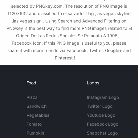
selected by PNGkey.com. The resolution of PNG image is
1120x632 and classified to el salvador flag ,las vegas skyline
,las vegas sign . Using Search and Advanced Filtering on
PNGkey is the best way to find more PNG images related to El
Origen De Las Redes Sociales Se Remonta A 1995, -
Facebook Icon. If this PNG image is useful to you, please
share it with more friends via Facebook, Twitter, Google+ and
Pinterest.!
Food
Logos
Pizza
Instagram Logo
Sandwich
Twitter Logo
Vegetables
Youtube Logo
Tomato
Facebook Logo
Pumpkin
Snapchat Logo