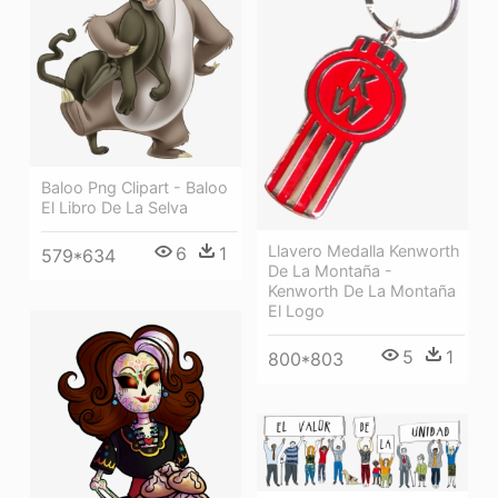
Baloo Png Clipart - Baloo
El Libro De La Selva
Llavero Medalla Kenworth
6
1
579*634
De La Montaña -
Kenworth De La Montaña
El Logo
5
1
800*803