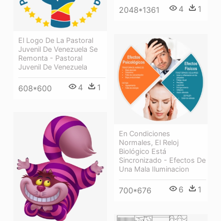
4
1
2048*1361
El Logo De La Pastoral
Juvenil De Venezuela Se
Remonta - Pastoral
Juvenil De Venezuela
4
1
608*600
En Condiciones
Normales, El Reloj
Biológico Está
Sincronizado - Efectos De
Una Mala Iluminacion
6
1
700*676