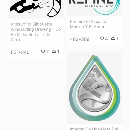
Prefiero El Vicio La
Kitesurfing Silhouette
Música Y El Amor
Windsurfing Drawing - Do
Re Mi Fa So La Ti Do
4
1
482*309
Circle
7
1
631*340
Imagen De Una Gota Del