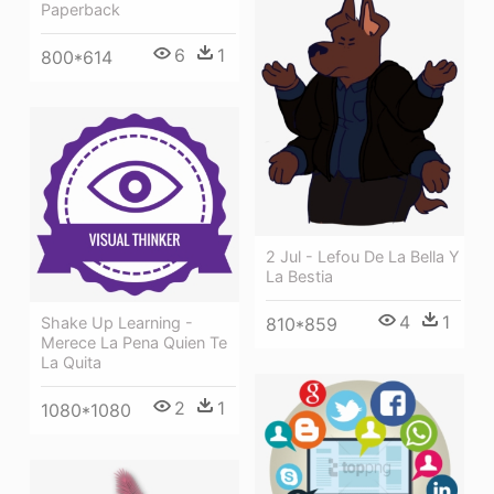
Paperback
6
1
800*614
2 Jul - Lefou De La Bella Y
La Bestia
4
1
810*859
Shake Up Learning -
Merece La Pena Quien Te
La Quita
2
1
1080*1080