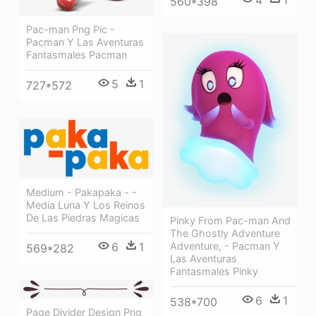
4
1
560*398
Pac-man Png Pic -
Pacman Y Las Aventuras
Fantasmales Pacman
5
1
727*572
Medium - Pakapaka - -
Media Luna Y Los Reinos
De Las Piedras Magicas
Pinky From Pac-man And
The Ghostly Adventure
6
1
Adventure, - Pacman Y
569*282
Las Aventuras
Fantasmales Pinky
6
1
538*700
Page Divider Design Png