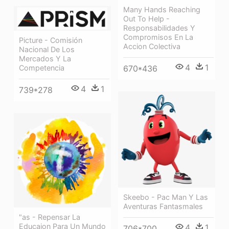
Many Hands Reaching
Out To Help -
Responsabilidades Y
Compromisos En La
Picture - Comisión
Accion Colectiva
Nacional De Los
Mercados Y La
4
1
Competencia
670*436
4
1
739*278
Skeebo - Pac Man Y Las
Aventuras Fantasmales
"as - Repensar La
Educaion Para Un Mundo
4
1
706*700