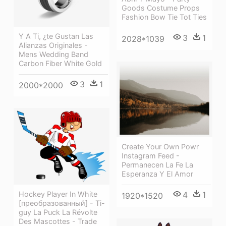
Goods Costume Props
Fashion Bow Tie Tot Ties
Y A Ti, ¿te Gustan Las
3
1
2028*1039
Alianzas Originales -
Mens Wedding Band
Carbon Fiber White Gold
3
1
2000*2000
Create Your Own Powr
Instagram Feed -
Permanecen La Fe La
Esperanza Y El Amor
4
1
Hockey Player In White
1920*1520
[преобразованный] - Ti-
guy La Puck La Révolte
Des Mascottes - Trade