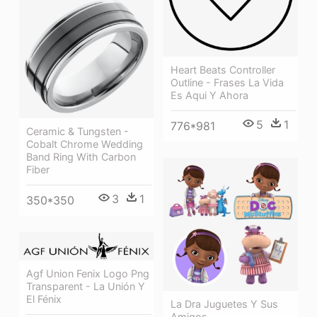
Heart Beats Controller
Outline - Frases La Vida
Es Aqui Y Ahora
5
1
776*981
Ceramic & Tungsten -
Cobalt Chrome Wedding
Band Ring With Carbon
Fiber
3
1
350*350
Agf Union Fenix Logo Png
Transparent - La Unión Y
El Fénix
La Dra Juguetes Y Sus
Amigos