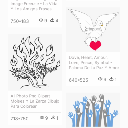
Image Freeuse - La Vida
Y Los Amigos Frases
9
4
750*183
Dove, Heart, Amour,
Love, Peace, Symbol -
Paloma De La Paz Y Amor
6
1
640*525
All Photo Png Clipart -
Moises Y La Zarza Dibujo
Para Colorear
9
1
718*750