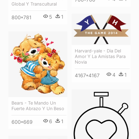
Global Y Transcultural
5
1
800*781
Harvard-yale - Dia Del
Amor Y La Amistas Para
Novia
4
1
4167*4167
Bears - Te Mando Un
Fuerte Abrazo Y Un Beso
6
1
600*669