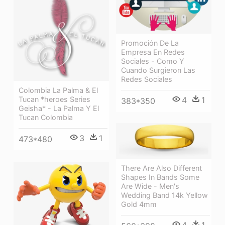
Promoción De La
Empresa En Redes
Sociales - Como Y
Cuando Surgieron Las
Redes Sociales
Colombia La Palma & El
4
1
Tucan *heroes Series
383*350
Geisha* - La Palma Y El
Tucan Colombia
3
1
473*480
There Are Also Different
Shapes In Bands Some
Are Wide - Men's
Wedding Band 14k Yellow
Gold 4mm