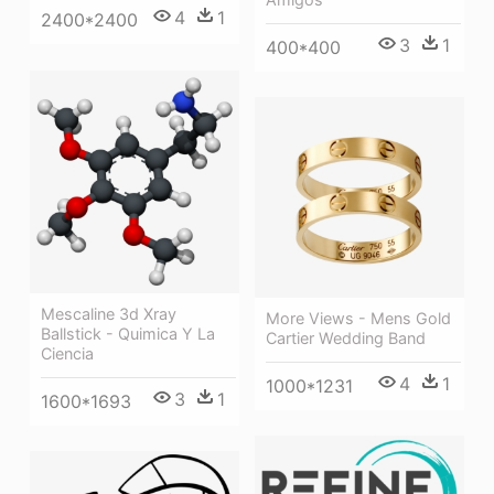
4
1
2400*2400
3
1
400*400
Mescaline 3d Xray
More Views - Mens Gold
Ballstick - Quimica Y La
Cartier Wedding Band
Ciencia
4
1
1000*1231
3
1
1600*1693