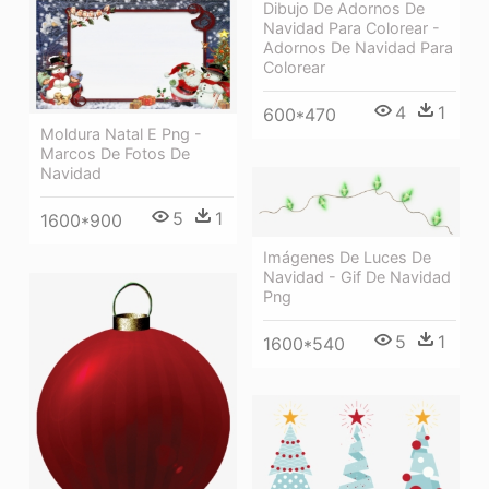
Dibujo De Adornos De
Navidad Para Colorear -
Adornos De Navidad Para
Colorear
4
1
600*470
Moldura Natal E Png -
Marcos De Fotos De
Navidad
5
1
1600*900
Imágenes De Luces De
Navidad - Gif De Navidad
Png
5
1
1600*540