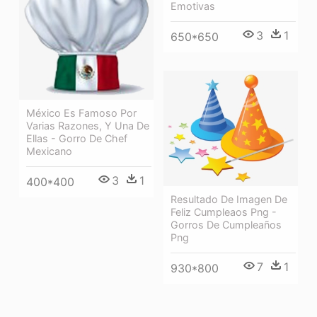
Emotivas
3
1
650*650
México Es Famoso Por
Varias Razones, Y Una De
Ellas - Gorro De Chef
Mexicano
3
1
400*400
Resultado De Imagen De
Feliz Cumpleaos Png -
Gorros De Cumpleaños
Png
7
1
930*800