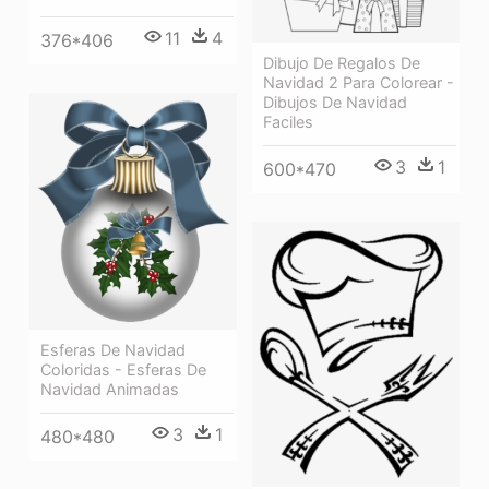
11
4
376*406
Dibujo De Regalos De
Navidad 2 Para Colorear -
Dibujos De Navidad
Faciles
3
1
600*470
Esferas De Navidad
Coloridas - Esferas De
Navidad Animadas
3
1
480*480