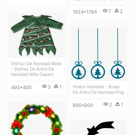
7
2
1924*1784
Disfraz De Navidad Bebe
- Disfraz De Árbol De
Navidad Niña Casero
3
1
Vinilos Navidad - Bolas
492*400
De Arbol De Navidad Png
2
1
800*800