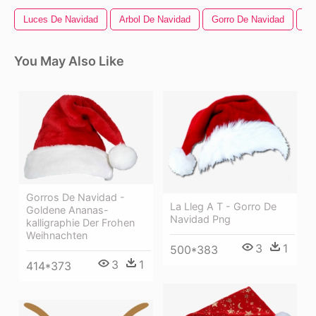
Luces De Navidad
Arbol De Navidad
Gorro De Navidad
Ba
You May Also Like
Gorros De Navidad -
La Lleg A T - Gorro De
Goldene Ananas-
Navidad Png
kalligraphie Der Frohen
Weihnachten
3
1
500*383
3
1
414*373