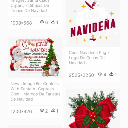
Images, Santa Claus
Clipart, - Dibujos De
Trenes De Navidad
6
1
1008*568
Cena Navideña Png -
Logo De Cenas De
Navidad
4
1
2525*2250
News Image For Cookies
With Santa At Cypress
Glen - Marcos De Tarjetas
De Navidad
2
1
1200*926