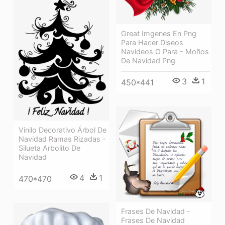
Great Imgenes En Png
Para Hacer Diseos
Navideos O Para - Moños
De Navidad Png
3
1
450*441
Vinilo Decorativo Árbol De
Navidad Ramas Rizadas -
Silueta Arbolito De
Navidad
4
1
470*470
Frases De Navidad -
Frases De Navidad