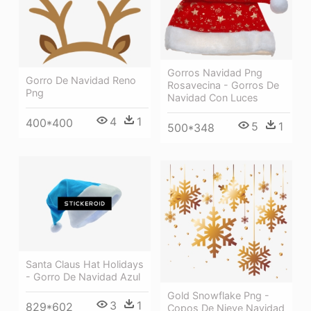
Gorros Navidad Png
Gorro De Navidad Reno
Rosavecina - Gorros De
Png
Navidad Con Luces
4
1
400*400
5
1
500*348
Santa Claus Hat Holidays
- Gorro De Navidad Azul
Gold Snowflake Png -
3
1
829*602
Copos De Nieve Navidad