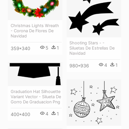
Christmas Lights Wreath
- Corona De Flores De
Navidad
Shooting Stars - -
5
1
359*340
Siluetas De Estrellas De
Navidad
4
1
980*936
Graduation Hat Silhouette
Variant Vector - Silueta De
Gorro De Graduacion Png
4
1
400*400