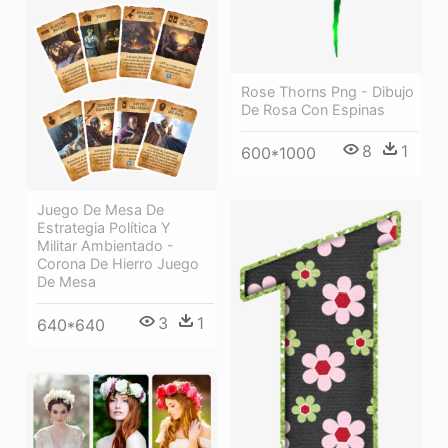
Rose Thorns Png - Dibujo
De Rosa Con Espinas
8
1
600*1000
Juego De Mesa De
Estrategia Política Y
Militar Ambientado -
Corona De Hierro Juego
De Mesa
3
1
640*640