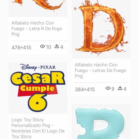
Alfabeto Hecho Con
Fuego - Letra R De Fogo
Png
10
4
478*415
Alfabeto Hecho Con
Fuego - Letras De Fuego
Png
9
4
384*415
Logo Toy Story
Personalizado Png -
Nombres Con El Logo De
Toy Story