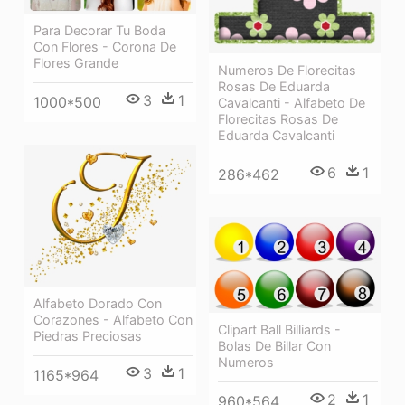
Para Decorar Tu Boda
Con Flores - Corona De
Flores Grande
Numeros De Florecitas
Rosas De Eduarda
3
1
1000*500
Cavalcanti - Alfabeto De
Florecitas Rosas De
Eduarda Cavalcanti
6
1
286*462
Alfabeto Dorado Con
Corazones - Alfabeto Con
Clipart Ball Billiards -
Piedras Preciosas
Bolas De Billar Con
Numeros
3
1
1165*964
2
1
960*564