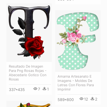
Resultado De Imagen
Para Png Rosas Rojas -
Abecedario Gotico Con
Amarna Artesanato E
Rosas
Imagens - Moldes De
Letras Con Flores Para
7
1
337*435
Imprimir
12
2
589*800