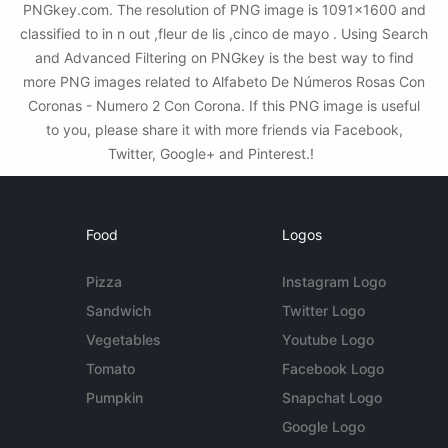
PNGkey.com. The resolution of PNG image is 1091x1600 and
classified to in n out ,fleur de lis ,cinco de mayo . Using Search
and Advanced Filtering on PNGkey is the best way to find
more PNG images related to Alfabeto De Números Rosas Con
Coronas - Numero 2 Con Corona. If this PNG image is useful
to you, please share it with more friends via Facebook,
Twitter, Google+ and Pinterest.!
Food
Logos
Pizza
Instagram Logo
Sandwich
Twitter Logo
Vegetables
Youtube Logo
Tomato
Facebook Logo
Pumpkin
Snapchat Logo
Google Logo