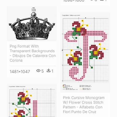
Png Format With
Transparent Backgrounds
- Dibujos De Calavera Con
Corona
5
1
1481*1047
Pink Cursive Monogram
W/ Flower Cross Stitch
Pattern - Alfabeto Con
Fiori Punto De Cruz