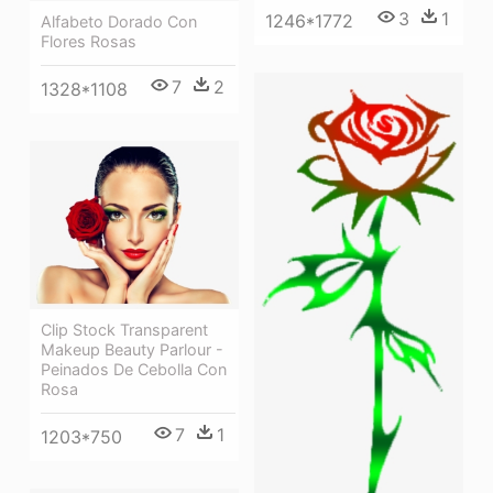
3
1
1246*1772
Alfabeto Dorado Con
Flores Rosas
7
2
1328*1108
Clip Stock Transparent
Makeup Beauty Parlour -
Peinados De Cebolla Con
Rosa
7
1
1203*750