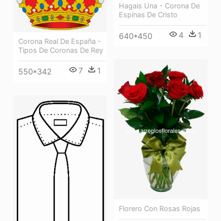
Hagais Una - Corona De
Espinas De Cristo
4
1
640*450
Corona Real De España -
Tipos De Coronas De Rey
7
1
550*342
Florero Con Rosas Rojas