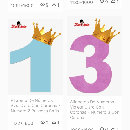
9
1
1135*1600
9
1
1091*1600
Alfabeto De Números
Alfabetos De Números
Azul Claro Con Coronas -
Violeta Claro Con
Numero 2 Princesa Sofia
Coronas - Numero 3 Con
Corona
2
1
1172*1600
6
1
1098*1600