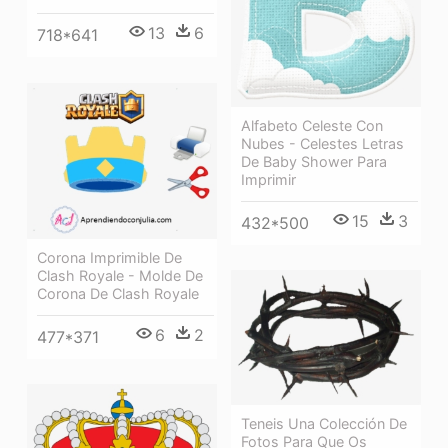
13
6
718*641
Alfabeto Celeste Con
Nubes - Celestes Letras
De Baby Shower Para
Imprimir
15
3
432*500
Corona Imprimible De
Clash Royale - Molde De
Corona De Clash Royale
6
2
477*371
Teneis Una Colección De
Fotos Para Que Os