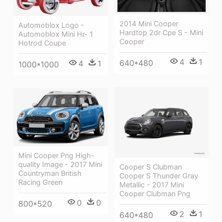
2014 Mini Cooper
Automoblox Logo -
Hardtop 2dr Cpe S - Mini
Automoblox Mini Hr- 1
Cooper
Hotrod Coupe
4
1
640*480
4
1
1000*1000
Mini Cooper Png High-
quality Image - 2017 Mini
Cooper S Clubman
Countryman British
Cooper S Thunder Gray
Racing Green
Metallic - 2017 Mini
Cooper Clubman Png
0
0
800*520
2
1
640*480