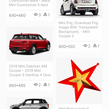
Countryman Base - Black
Mini Countryman S Awd
3
1
640*480
Mini Png, Download Png
Image With Transparent
Background, - Mini
Cooper S
2
1
800*502
2019 Mini Clubman All4
Cooper - 2019 Mini
Cooper S Hardtop 4 Door
2
1
660*495
Mini Perle Ivanne S