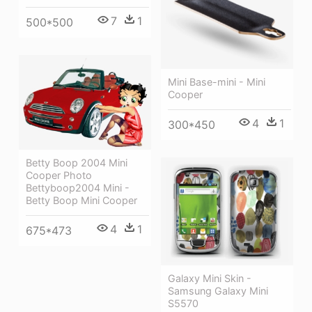
7
1
500*500
Mini Base-mini - Mini
Cooper
4
1
300*450
Betty Boop 2004 Mini
Cooper Photo
Bettyboop2004 Mini -
Betty Boop Mini Cooper
4
1
675*473
Galaxy Mini Skin -
Samsung Galaxy Mini
S5570