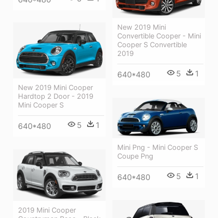
New 2019 Mini
Convertible Cooper - Mini
Cooper S Convertible
2019
5
1
640*480
New 2019 Mini Cooper
Hardtop 2 Door - 2019
Mini Cooper S
5
1
640*480
Mini Png - Mini Cooper S
Coupe Png
5
1
640*480
2019 Mini Cooper