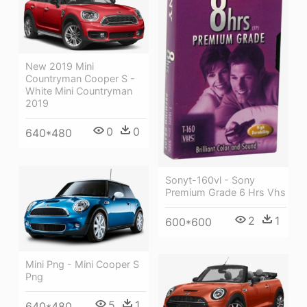
New 2019 Mini
Countryman Cooper S -
White Mini Countryman
2019
0
0
640*480
Sonyt-160vl - Sony
Premium Grade 6 Hrs Vhs
2
1
600*600
Mini Png - Mini Cooper S
Png
5
1
640*480