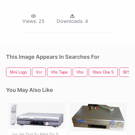
Views:
25
Downloads:
4
This Image Appears In Searches For
Mini Logo
Vcr
Vhs Tape
Vhs
Xbox One S
90's
You May Also Like
Jvc Hr Dvs3u Mini Dv S