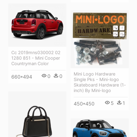
Cc 2019mns030002 02
1280 851 - Mini Cooper
Countryman Color
Mini Logo Hardware
0
0
660*494
Single Pks - Mini-logo
Skateboard Hardware (1-
inch) By Mini-logo
5
1
450*450