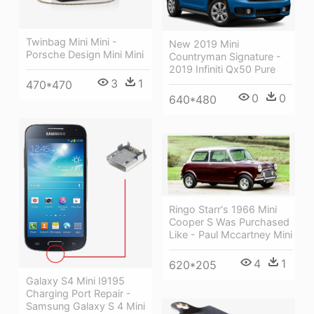
Twinbag Mini Mini -
New 2019 Mini
Porsche Design Mini Mini
Countryman Signature -
2019 Infiniti Qx50 Pure
3
1
470*470
0
0
640*480
Ringo Starr's 1966 Mini
Cooper S Was Purchased
Like - Paul Mccartney Mini
4
1
620*205
Galaxy S4 Mini I9195
Charging Port Repair -
Samsung Galaxy S 4 Mini