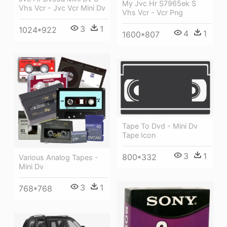
My Jvc Hr S7965ek S
Vhs Vcr - Jvc Vcr Mini Dv
Vhs Vcr - Vcr Png
3
1
1024*922
4
1
1600*807
Tape To Dvd - Mini Dv
Tape Icon
3
1
800*332
Various Analog Tapes -
Mini Dv
3
1
768*768