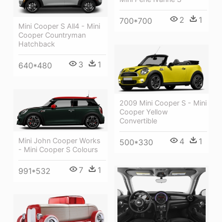
2
1
700*700
Mini Cooper S All4 - Mini
Cooper Countryman
Hatchback
3
1
640*480
2009 Mini Cooper S - Mini
Cooper Yellow
Convertible
4
1
Mini John Cooper Works
500*330
- Mini Cooper S Colours
7
1
991*532