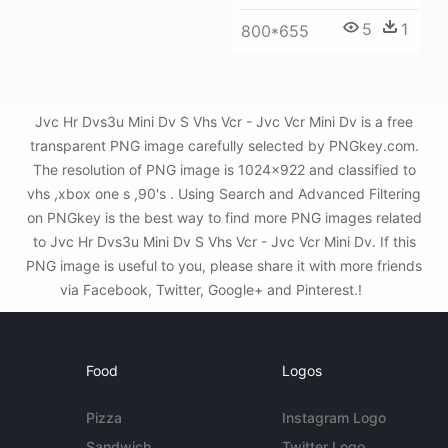
5
1
800*655
Jvc Hr Dvs3u Mini Dv S Vhs Vcr - Jvc Vcr Mini Dv is a free
transparent PNG image carefully selected by PNGkey.com.
The resolution of PNG image is 1024x922 and classified to
vhs ,xbox one s ,90's . Using Search and Advanced Filtering
on PNGkey is the best way to find more PNG images related
to Jvc Hr Dvs3u Mini Dv S Vhs Vcr - Jvc Vcr Mini Dv. If this
PNG image is useful to you, please share it with more friends
via Facebook, Twitter, Google+ and Pinterest.!
Food
Logos
Pizza
Instagram Logo
Sandwich
Twitter Logo