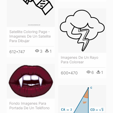
Satellite Coloring Page -
Imagenes De Un Satelite
Para Dibujar
3
1
612*747
Imagenes De Un Rayo
Para Colorear
6
1
600*470
Fondo Imagenes Para
Portada De Un Teléfono