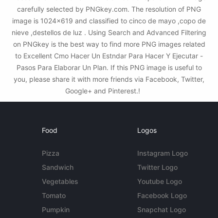
carefully selected by PNGkey.com. The resolution of PNG
image is 1024x619 and classified to cinco de mayo ,copo de
nieve ,destellos de luz . Using Search and Advanced Filtering
on PNGkey is the best way to find more PNG images related
to Excellent Cmo Hacer Un Estndar Para Hacer Y Ejecutar -
Pasos Para Elaborar Un Plan. If this PNG image is useful to
you, please share it with more friends via Facebook, Twitter,
Google+ and Pinterest.!
Food
Logos
Pizza
Instagram Logo
Sandwich
Twitter Logo
Vegetables
Youtube Logo
Tomato
Facebook Logo
Pumpkin
Snapchat Logo