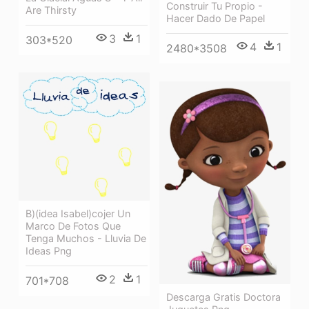
Construir Tu Propio -
Are Thirsty
Hacer Dado De Papel
3
1
303*520
4
1
2480*3508
B)(idea Isabel)cojer Un
Marco De Fotos Que
Tenga Muchos - Lluvia De
Ideas Png
2
1
701*708
Descarga Gratis Doctora