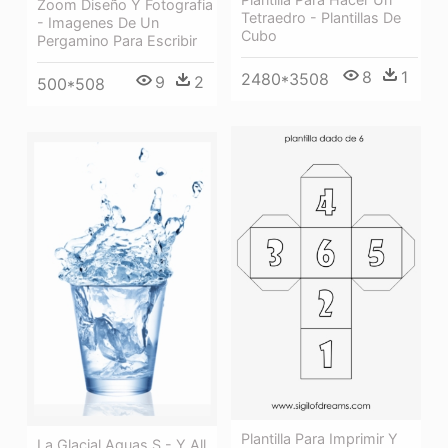
Zoom Diseño Y Fotografia
Tetraedro - Plantillas De
- Imagenes De Un
Cubo
Pergamino Para Escribir
8
1
2480*3508
9
2
500*508
Plantilla Para Imprimir Y
La Glacial Aguas S - Y All