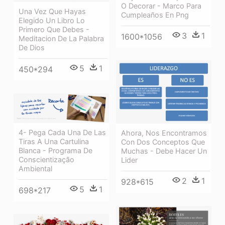
O Decorar - Marco Para
Una Vez Que Hayas
Cumpleaños En Png
Elegido Un Libro Lo
Primero Que Debes -
3
1
1600*1056
Meditacion De La Palabra
De Dios
5
1
450*294
4- Pega Cada Una De Las
Ahora, Nos Encontramos
Tiras A Una Cartulina
Con Dos Conceptos Que
Blanca - Programa De
Muchas - Debe Hacer Un
Conscientização
Lider
Ambiental
2
1
928*615
5
1
698*217