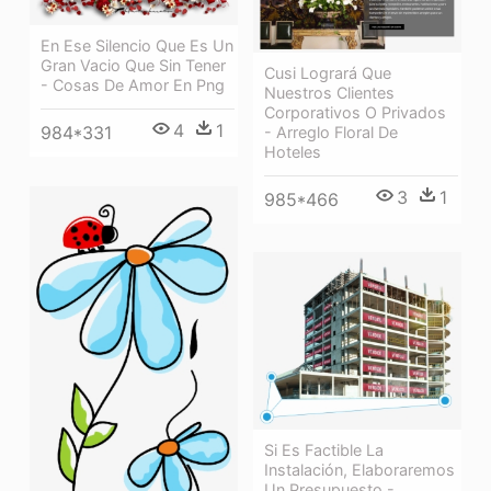
En Ese Silencio Que Es Un
Gran Vacio Que Sin Tener
Cusi Logrará Que
- Cosas De Amor En Png
Nuestros Clientes
Corporativos O Privados
4
1
984*331
- Arreglo Floral De
Hoteles
3
1
985*466
Si Es Factible La
Instalación, Elaboraremos
Un Presupuesto -