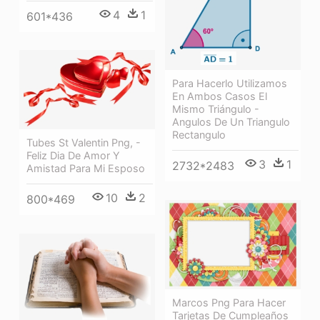
4
1
601*436
Para Hacerlo Utilizamos
En Ambos Casos El
Mismo Triángulo -
Angulos De Un Triangulo
Rectangulo
Tubes St Valentin Png, -
Feliz Dia De Amor Y
3
1
2732*2483
Amistad Para Mi Esposo
10
2
800*469
Marcos Png Para Hacer
Tarjetas De Cumpleaños