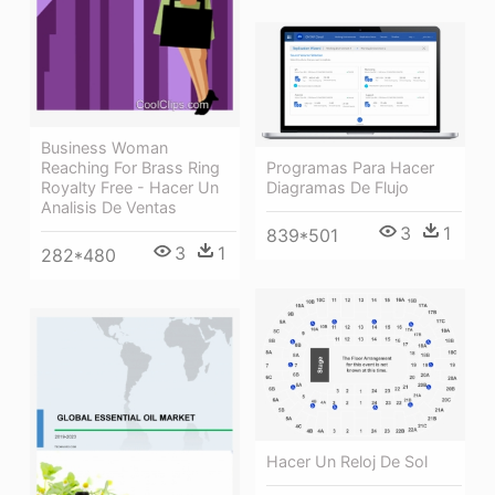
Business Woman
Reaching For Brass Ring
Programas Para Hacer
Royalty Free - Hacer Un
Diagramas De Flujo
Analisis De Ventas
3
1
839*501
3
1
282*480
Hacer Un Reloj De Sol