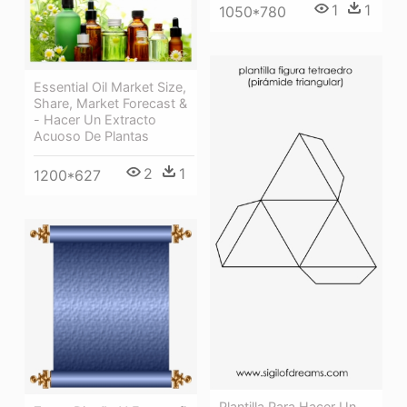
1
1
1050*780
Essential Oil Market Size,
Share, Market Forecast &
- Hacer Un Extracto
Acuoso De Plantas
2
1
1200*627
Plantilla Para Hacer Un