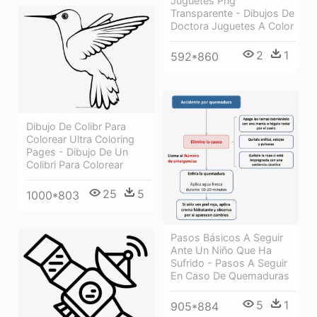
Juguetes Png
Transparente - Dibujos De
Doctora Juguetes A Color
2
1
592*860
Dibujo De Colibr Para
Colorear Ultra Coloring
Pages - Dibujo De Un
Colibri Para Colorear
25
5
1000*803
Pasos Básicos A Seguir
Ante Un Niño Que Ha
Sufrido - Pasos A Seguir
En Caso De Quemaduras
5
1
905*884