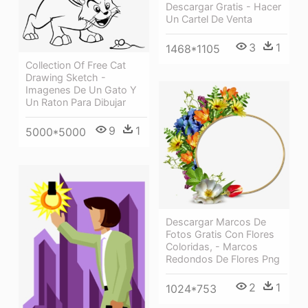
Descargar Gratis - Hacer
Un Cartel De Venta
3
1
1468*1105
Collection Of Free Cat
Drawing Sketch -
Imagenes De Un Gato Y
Un Raton Para Dibujar
9
1
5000*5000
Descargar Marcos De
Fotos Gratis Con Flores
Coloridas, - Marcos
Redondos De Flores Png
2
1
1024*753