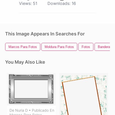
Views:
51
Downloads:
16
This Image Appears In Searches For
Marcos Para Fotos
Moldura Para Fotos
Fotos
Bandera D
You May Also Like
De Nuria D • Publicado En
Marcos Para Fotos