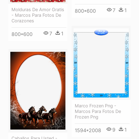
Molduras De Amor Gratis
7
1
800*600
- Marcos Para Fotos De
Corazones
7
1
800*600
Marco Frozen Png -
Marcos Para Fotos De
Frozen Png
9
1
1594*2008
Caballos Para Usted -