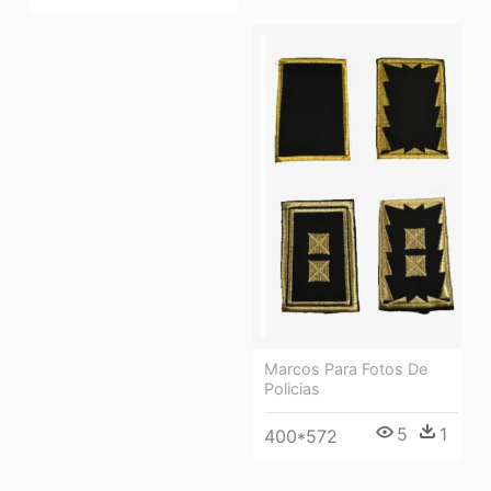
Marcos Para Fotos De
Policias
5
1
400*572