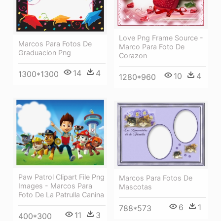
Love Png Frame Source -
Marcos Para Fotos De
Marco Para Foto De
Graduacion Png
Corazon
14
4
1300*1300
10
4
1280*960
Paw Patrol Clipart File Png
Marcos Para Fotos De
Images - Marcos Para
Mascotas
Foto De La Patrulla Canina
6
1
788*573
11
3
400*300