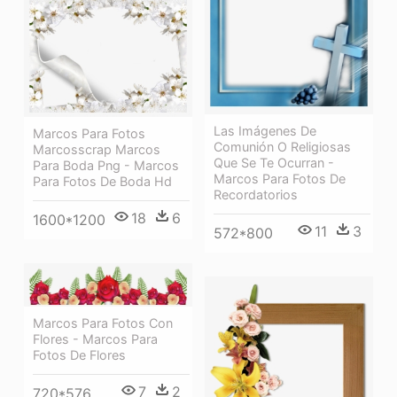
Las Imágenes De
Marcos Para Fotos
Comunión O Religiosas
Marcosscrap Marcos
Que Se Te Ocurran -
Para Boda Png - Marcos
Marcos Para Fotos De
Para Fotos De Boda Hd
Recordatorios
18
6
1600*1200
11
3
572*800
Marcos Para Fotos Con
Flores - Marcos Para
Fotos De Flores
7
2
720*576