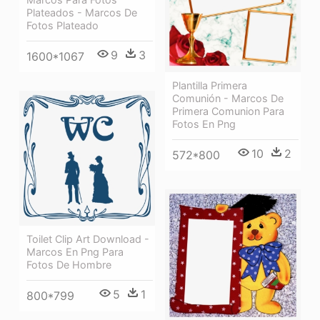
Plateados - Marcos De
Fotos Plateado
9
3
1600*1067
Plantilla Primera
Comunión - Marcos De
Primera Comunion Para
Fotos En Png
10
2
572*800
Toilet Clip Art Download -
Marcos En Png Para
Fotos De Hombre
5
1
800*799