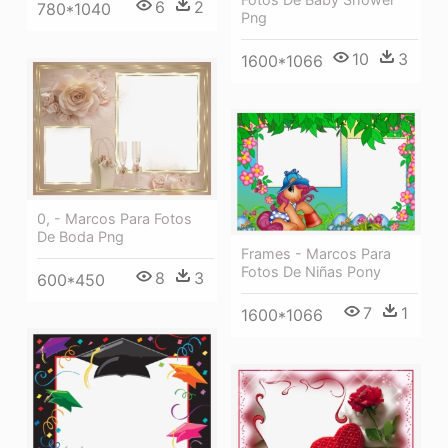
6
2
780*1040
Png
10
3
1600*1066
0, - Marcos Para Fotos
De Boda Png
Frames - Marcos Para
Fotos De Niñas Pony
8
3
600*450
7
1
1600*1066