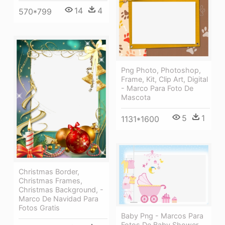
14
4
570*799
Png Photo, Photoshop,
Frame, Kit, Clip Art, Digital
- Marco Para Foto De
Mascota
5
1
1131*1600
Christmas Border,
Christmas Frames,
Christmas Background, -
Marco De Navidad Para
Fotos Gratis
Baby Png - Marcos Para
Fotos De Baby Shower