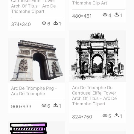
Carrousel Eiffel Tower
Triomphe Clip Art
Arch Of Titus - Arc De
Triomphe Clipart
4
1
480*461
6
1
374*340
Arc De Triomphe Du
Arc De Triomphe Png -
Carrousel Eiffel Tower
Arc De Triomphe
Arch Of Titus - Arc De
Triomphe Clipart
6
1
900*633
5
1
824*750