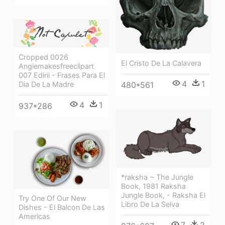
Cropped 0026
El Cristo De La Calavera
Angiemakesfreeclipart
007 Edirii - Frases Para El
4
1
480*561
Dia De La Madre
4
1
937*286
*raksha ~ The Jungle
Book, 1981 Raksha
Jungle Book, - Raksha El
Try One Of Our New
Libro De La Selva
Dishes - El Balcon De Las
Americas