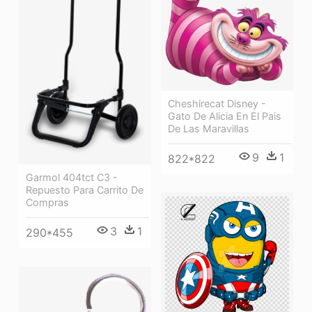
Cheshirecat Disney -
Gato De Alicia En El Pais
De Las Maravillas
9
1
822*822
Garmol 404tct C3 -
Repuesto Para Carrito De
Compras
3
1
290*455