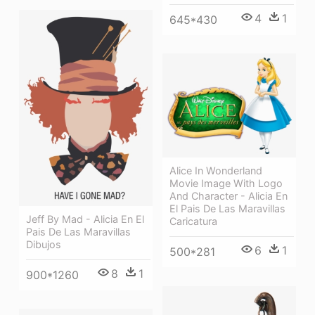
4
1
645*430
Alice In Wonderland
Movie Image With Logo
And Character - Alicia En
El Pais De Las Maravillas
Jeff By Mad - Alicia En El
Caricatura
Pais De Las Maravillas
Dibujos
6
1
500*281
8
1
900*1260