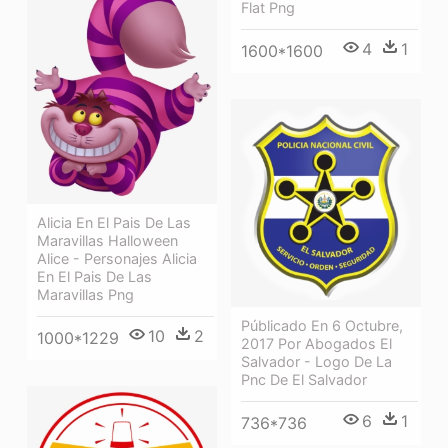
Flat Png
4
1
1600*1600
Alicia En El Pais De Las
Maravillas Halloween
Alice - Personajes Alicia
En El Pais De Las
Maravillas Png
Públicado En 6 Octubre,
10
2
1000*1229
2017 Por Abogados El
Salvador - Logo De La
Pnc De El Salvador
6
1
736*736