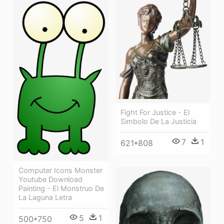
Fight For Justice - El
Simbolo De La Justicia
7
1
621*808
Computer Icons Monster
Youtube Download
Painting - El Monstruo De
La Laguna Letra
5
1
500*750