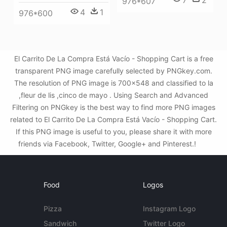
7
2
976*607
4
1
976*600
El Carrito De La Compra Está Vacío - Shopping Cart is a free
transparent PNG image carefully selected by PNGkey.com.
The resolution of PNG image is 700x548 and classified to la
,fleur de lis ,cinco de mayo . Using Search and Advanced
Filtering on PNGkey is the best way to find more PNG images
related to El Carrito De La Compra Está Vacío - Shopping Cart.
If this PNG image is useful to you, please share it with more
friends via Facebook, Twitter, Google+ and Pinterest.!
Food
Logos
Pizza
Instagram Logo
Sandwich
Twitter Logo