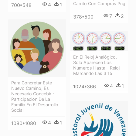
Carrito Con Compras Png
4
1
700*548
7
2
378*500
En El Reloj Analógico,
Solo Aparecen Los
Números Hasta - Reloj
Marcando Las 3 15
Para Concretar Este
4
1
1024*366
Nuevo Camino, Es
Necesario Concebir -
Participacion De La
Familia En El Desarrollo
Social
4
1
1080*1080