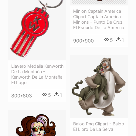
Minion Captain America
Clipart Captain America
Minions - Punto De Cruz
El Escudo De La America
5
1
900*900
Llavero Medalla Kenworth
De La Montaña -
Kenworth De La Montaña
El Logo
5
1
800*803
Baloo Png Clipart - Baloo
El Libro De La Selva