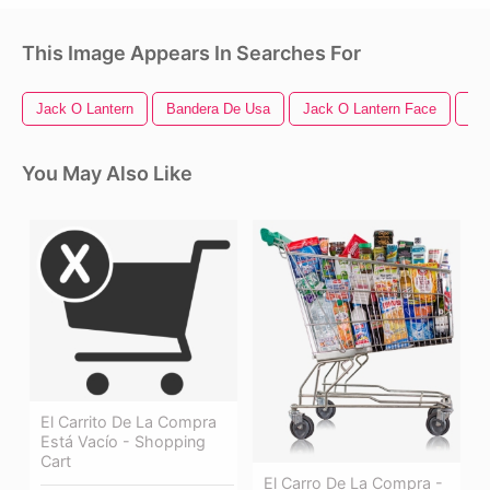
This Image Appears In Searches For
Jack O Lantern
Bandera De Usa
Jack O Lantern Face
La
You May Also Like
El Carrito De La Compra
Está Vacío - Shopping
Cart
El Carro De La Compra -