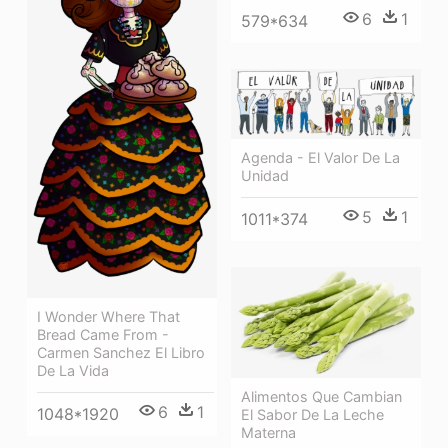
6
1
579*634
Agenda - El Valor De La
Unidad
5
1
1011*374
I Wonder Where That
Bread Came From -
Carmen Sanchez El Libro
De La Vida
Alimentos Que Cambian
6
1
1048*1920
El Sabor De La Leche
Materna