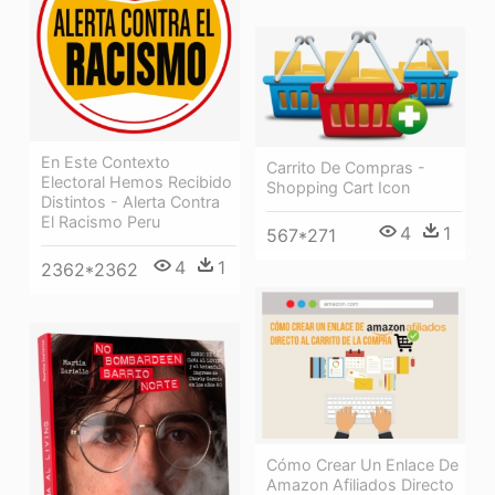
En Este Contexto
Carrito De Compras -
Electoral Hemos Recibido
Shopping Cart Icon
Distintos - Alerta Contra
El Racismo Peru
4
1
567*271
4
1
2362*2362
Cómo Crear Un Enlace De
Amazon Afiliados Directo