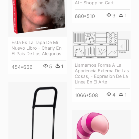
Al - Shopping Cart
3
1
680*510
Esta Es La Tapa De Mi
Nuevo Libro - Charly En
El Pais De Las Alegorias
Llamamos Forma A La
5
1
454*666
Apariencia Externa De Las
Cosas, - Expresion De La
Linea En El Arte
4
1
1066*508