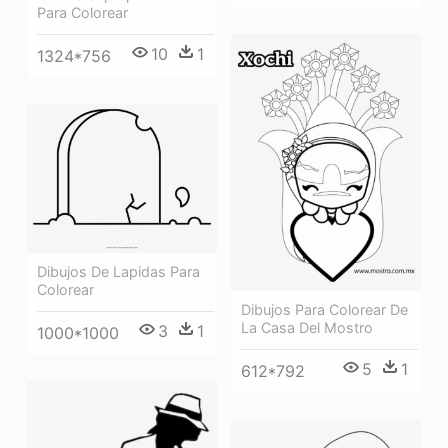
Para Colorear
10
1
1324*756
Dibujos De Lapidas Para
Colorear
Dibujos Para Colorear De
La Casa Del Mostro
3
1
1000*1000
5
1
612*792