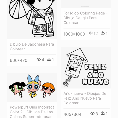
For Igloo Coloring Page -
Dibujo De Iglu Para
Colorear
12
1
1000*1000
Dibujo De Japonesa Para
Colorear
4
1
600*470
Año-nuevo - Dibujos De
Feliz Año Nuevo Para
Colorear
Powerpuff Girls Incorrect
Color 2 - Dibujos De Las
3
1
465*364
Chicas Superpoderosas