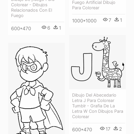
Fuego Artificial Dibujo
Colorear - Dibujos
Para Colorear
Relacionados Con El
Fuego
7
1
1000*1000
6
1
600*470
Dibujo Del Abecedario
Letra J Para Colorear
Tumblr - Grafia De La
Letra W Con Dibujos Para
Colorear
17
2
600*470