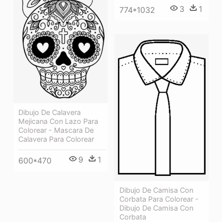
3
1
774*1032
Dibujo De Calavera
Mejicana Con Lazo Para
Colorear - Mascara De
Calavera Para Colorear
9
1
600*470
Dibujo De Camisa Con
Corbata Para Colorear -
Dibujo De Camisa Con
Corbata