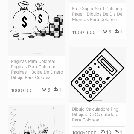
Free Sugar Skull Coloring
Page - Dibujos De Dia De
Muertos Para Colorear
8
1
1109*1600
Paginas Para Colorear
Paginas Para Colorear
Paginas - Bolsa De Dinero
Dibujo Para Colorear
3
1
1000*1000
Dibujo Calculadora Png -
Dibujos De Calculadora
Para Colorear
10
1
1000*1000