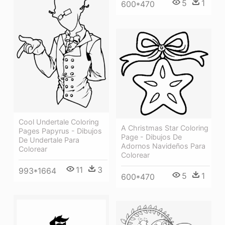
5
1
600*470
Cool Undertale Coloring
A Christmas Star Coloring
Pages Papyrus - Dibujos
Page - Dibujos De
De Undertale Para
Adornos Navideños Para
Colorear
Colorear
11
3
993*1664
5
1
600*470