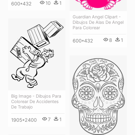
10
1
600*432
Guardian Angel Clipart -
Dibujos De Alas De Angel
Para Colorear
8
1
600*432
Big Image - Dibujos Para
Colorear De Accidentes
De Trabajo
7
1
1905*2400