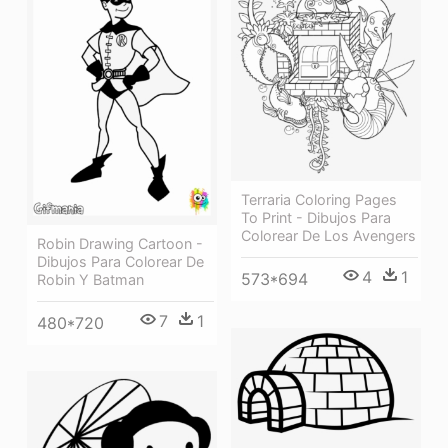
Terraria Coloring Pages
To Print - Dibujos Para
Colorear De Los Avengers
Robin Drawing Cartoon -
Dibujos Para Colorear De
4
1
573*694
Robin Y Batman
7
1
480*720