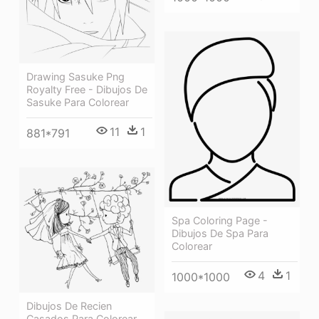
Drawing Sasuke Png
Royalty Free - Dibujos De
Sasuke Para Colorear
11
1
881*791
Spa Coloring Page -
Dibujos De Spa Para
Colorear
4
1
1000*1000
Dibujos De Recien
Casados Para Colorear