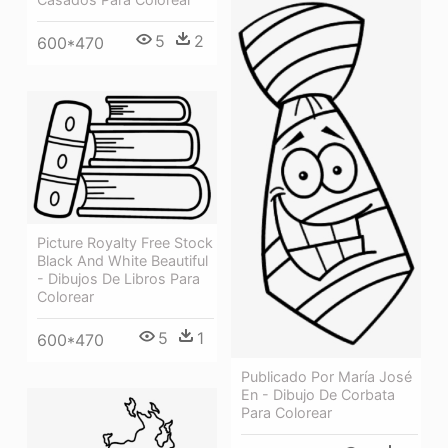
5
2
600*470
Picture Royalty Free Stock
Black And White Beautiful
- Dibujos De Libros Para
Colorear
5
1
600*470
Publicado Por María José
En - Dibujo De Corbata
Para Colorear