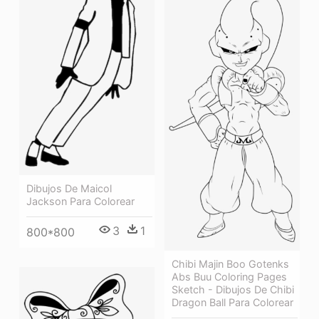
Dibujos De Maicol
Jackson Para Colorear
3
1
800*800
Chibi Majin Boo Gotenks
Abs Buu Coloring Pages
Sketch - Dibujos De Chibi
Dragon Ball Para Colorear