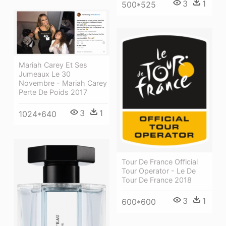
3
1
500*525
Mariah Carey Et Ses
Jumeaux Le 30
Novembre - Mariah Carey
Perte De Poids 2017
3
1
1024*640
Tour De France Official
Tour Operator - Le De
Tour De France 2018
3
1
600*600