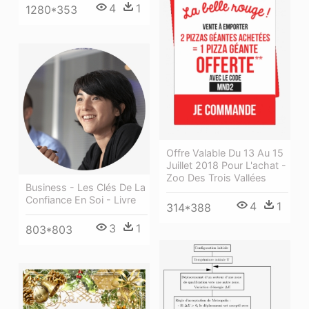
4
1
1280*353
Offre Valable Du 13 Au 15
Juillet 2018 Pour L'achat -
Zoo Des Trois Vallées
Business - Les Clés De La
Confiance En Soi - Livre
4
1
314*388
3
1
803*803