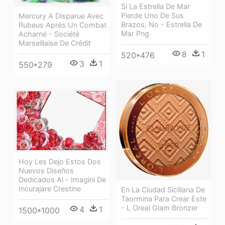
Si La Estrella De Mar
Pierde Uno De Sus
Mercury A Disparue Avec
Brazos, No - Estrella De
Rubeus Après Un Combat
Mar Png
Acharné - Société
Marseillaise De Crédit
8
1
520*476
3
1
550*279
Hoy Les Dejo Estos Dos
Nuevos Diseños
Dedicados Al - Imagini De
Incurajare Crestine
En La Ciudad Siciliana De
Taormina Para Crear Este
- L Oreal Glam Bronzer
4
1
1500*1000