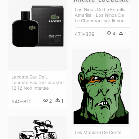
Los Niños De La Estrella
Amarilla - Los Ninos De
Le Chambon-sur-lignon
4
1
471*329
Lacoste Eau De L -
Lacoste Eau De Lacoste L
12.12 Noir Intense
2
1
540*810
Les Monstre De Conte