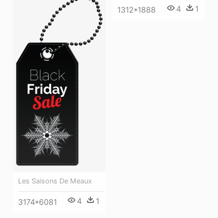
4
1
1312*1888
Les Saisons De Meaux
4
1
3174*6081