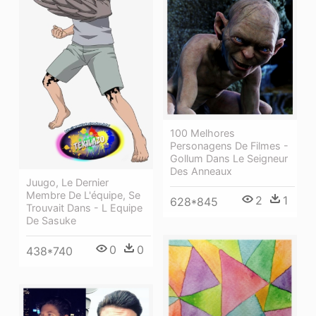
100 Melhores
Personagens De Filmes -
Gollum Dans Le Seigneur
Des Anneaux
Juugo, Le Dernier
Membre De L'équipe, Se
2
1
628*845
Trouvait Dans - L Equipe
De Sasuke
0
0
438*740