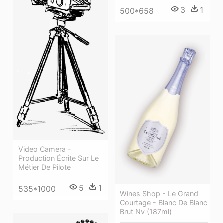
3
1
500*658
Video Camera -
Production Écrite Sur Le
Métier De Pilote
5
1
535*1000
Wines Shop - Le Grand
Courtage - Blanc De Blanc
Brut Nv (187ml)