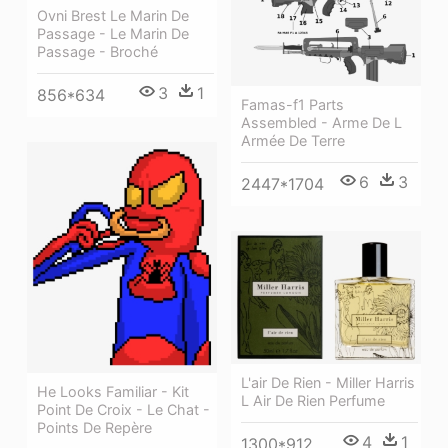
Ovni Brest Le Marin De
Passage - Le Marin De
Passage - Broché
3
1
856*634
Famas-f1 Parts
Assembled - Arme De L
Armée De Terre
6
3
2447*1704
L'air De Rien - Miller Harris
He Looks Familiar - Kit
L Air De Rien Perfume
Point De Croix - Le Chat -
Points De Repère
4
1
1300*912