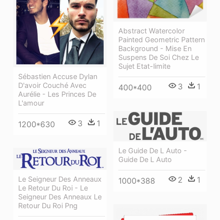
Abstract Watercolor
Painted Geometric Pattern
Background - Mise En
Suspens De Soi Chez Le
Sujet Etat-limite
Sébastien Accuse Dylan
D'avoir Couché Avec
3
1
400*400
Aurélie - Les Princes De
L'amour
3
1
1200*630
Le Guide De L Auto -
Guide De L Auto
2
1
Le Seigneur Des Anneaux
1000*388
Le Retour Du Roi - Le
Seigneur Des Anneaux Le
Retour Du Roi Png