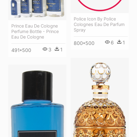
Police Icon By Police
Colognes Eau De Parfum
Prince Eau De Cologne
Spray
Perfume Bottle - Prince
Eau De Cologne
6
1
800*500
3
1
491*500