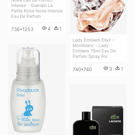
Intense - Guerlain La
Petite Robe Noire Intense
Eau De Parfum
4
1
736*1253
Lady Emblem Elixir -
Montblanc - Lady
Emblem 75ml Eau De
Parfum Spray For
3
1
740*740