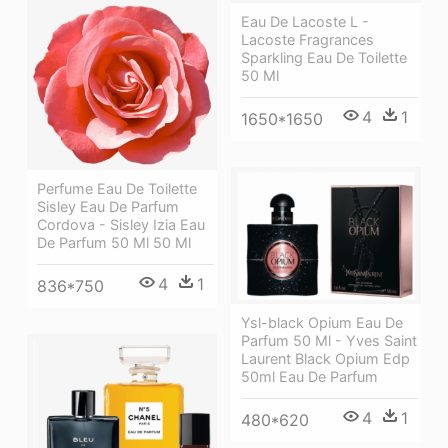
Eau De Lacoste L -
Lacoste Fragrances
Sparkling Eau De Toilette
50 Ml
4
1
1650*1650
Perfume Eau De Toilette
Sisley Eau De Parfum
Cordova - Sisley Izia Eau
De Parfum 50 Ml 50 Ml
4
1
836*750
Ysl-black Opium Eau De
Parfum 50 Ml - Yves Saint
Laurent Black Opium Edp
50ml Eau De Parfum
4
1
480*620