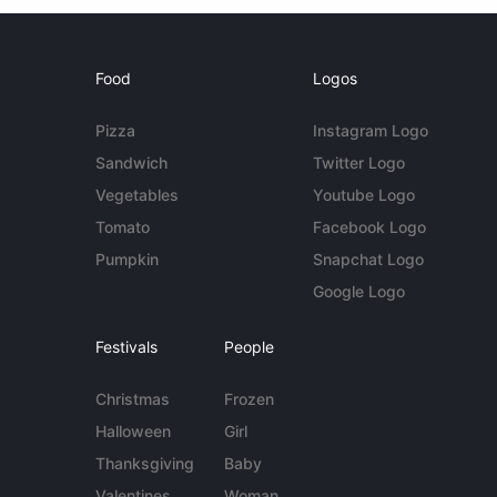
Food
Logos
Pizza
Instagram Logo
Sandwich
Twitter Logo
Vegetables
Youtube Logo
Tomato
Facebook Logo
Pumpkin
Snapchat Logo
Google Logo
Festivals
People
Christmas
Frozen
Halloween
Girl
Thanksgiving
Baby
Valentines
Woman