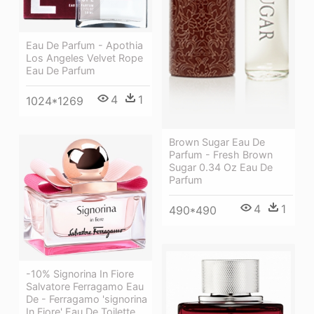
Eau De Parfum - Apothia
Los Angeles Velvet Rope
Eau De Parfum
4
1
1024*1269
Brown Sugar Eau De
Parfum - Fresh Brown
Sugar 0.34 Oz Eau De
Parfum
4
1
490*490
-10% Signorina In Fiore
Salvatore Ferragamo Eau
De - Ferragamo 'signorina
In Fiore' Eau De Toilette