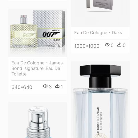
Eau De Cologne - Daks
0
0
1000*1000
Eau De Cologne - James
Bond 'signature' Eau De
Toilette
3
1
640*640