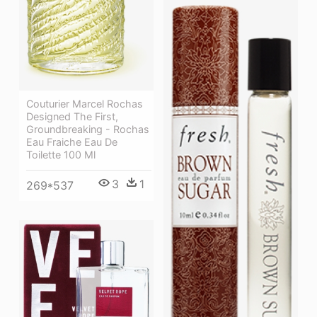
Couturier Marcel Rochas
Designed The First,
Groundbreaking - Rochas
Eau Fraiche Eau De
Toilette 100 Ml
3
1
269*537