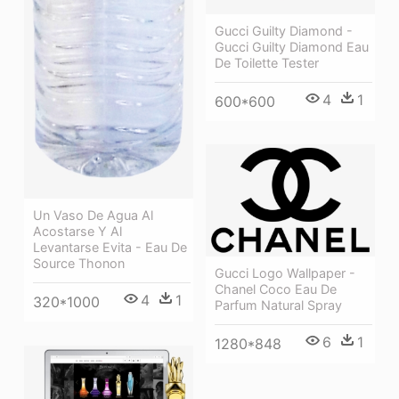
Gucci Guilty Diamond -
Gucci Guilty Diamond Eau
De Toilette Tester
4
1
600*600
Un Vaso De Agua Al
Acostarse Y Al
Levantarse Evita - Eau De
Source Thonon
Gucci Logo Wallpaper -
Chanel Coco Eau De
4
1
320*1000
Parfum Natural Spray
6
1
1280*848