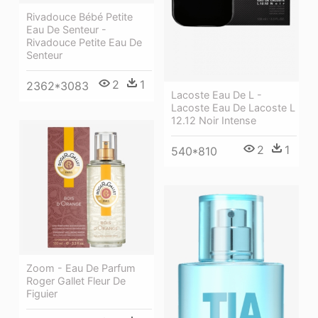
Rivadouce Bébé Petite
Eau De Senteur -
Rivadouce Petite Eau De
Senteur
2
1
2362*3083
Lacoste Eau De L -
Lacoste Eau De Lacoste L
12.12 Noir Intense
2
1
540*810
Zoom - Eau De Parfum
Roger Gallet Fleur De
Figuier