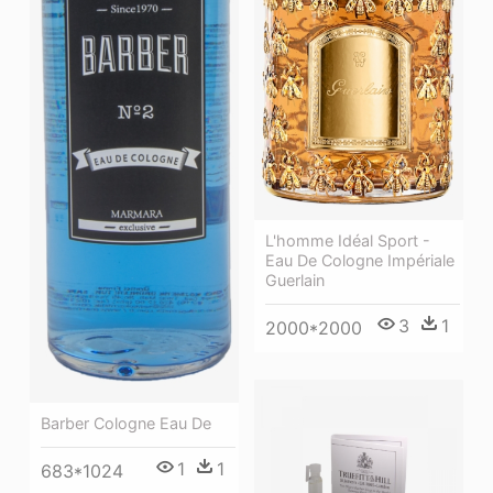
L'homme Idéal Sport -
Eau De Cologne Impériale
Guerlain
3
1
2000*2000
Barber Cologne Eau De
1
1
683*1024