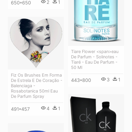
2
1
650*650
Tiare Flower <span>eau
De Parfum - Solinotes -
Tiaré - Eau De Parfum -
50 Ml
Fiz Os Brushes Em Forma
3
1
443*800
De Estrela E De Coração -
Balenciaga -
Rosabotanica 50ml Eau
De Parfum Spray
4
1
491*457