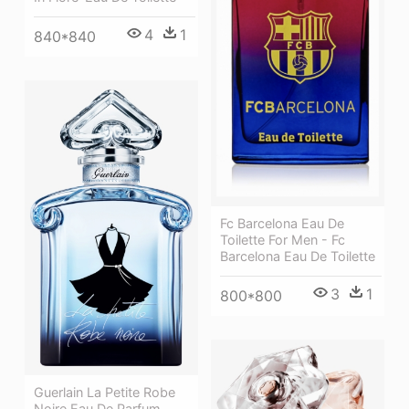
4
1
840*840
Fc Barcelona Eau De
Toilette For Men - Fc
Barcelona Eau De Toilette
3
1
800*800
Guerlain La Petite Robe
Noire Eau De Parfum