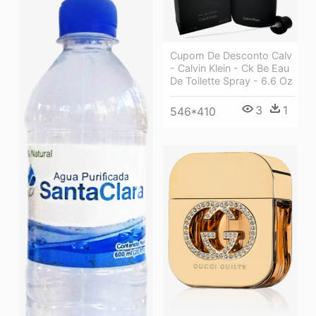
Cupom De Desconto Calv
- Calvin Klein - Ck Be Eau
De Toilette Spray - 6.6 Oz
3
1
546*410