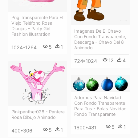
Png Transparente Para El
Viejo Teléfono Rosa
Dibujos - Party Girl
Imágenes De El Chavo
Fashion Illustration
Con Fondo Transparente,
Descarga - Chavo Del 8
5
1
1024*1264
Animado
12
4
724*1024
Adornos Para Navidad
Con Fondo Transparente
Para Tus - Bolas Navidad
Pinkpanther028 - Pantera
Fondo Transparente
Rosa Dibujo Animado
5
1
1600*481
5
1
400*306