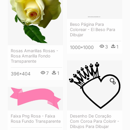
Beso Página Para
Colorear - El Beso Para
Dibujar
3
1
1000*1000
Rosas Amarillas Rosas -
Rosa Amarilla Fondo
Transparente
7
1
396*404
Desenho De Coração
Faixa Png Rosa - Faixa
Com Coroa Para Colorir -
Rosa Fundo Transparente
Dibujos Para Dibujar