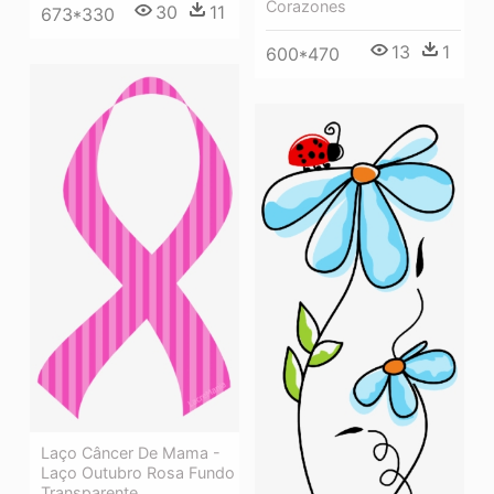
Corazones
30
11
673*330
13
1
600*470
Laço Câncer De Mama -
Laço Outubro Rosa Fundo
Transparente