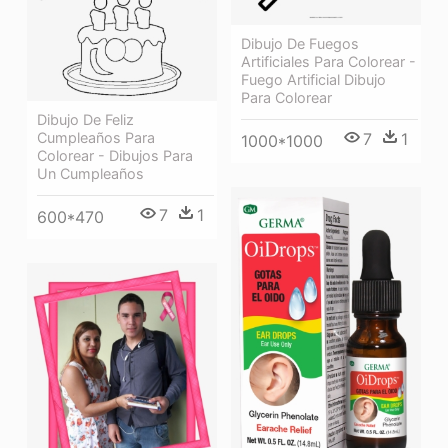
Dibujo De Fuegos
Artificiales Para Colorear -
Fuego Artificial Dibujo
Para Colorear
Dibujo De Feliz
7
1
Cumpleaños Para
1000*1000
Colorear - Dibujos Para
Un Cumpleaños
7
1
600*470