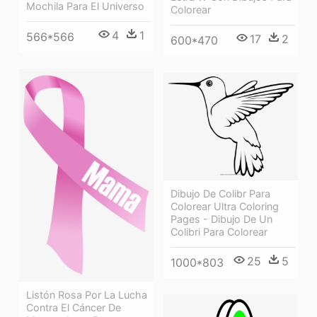
Mochila Para El Universo
Colorear
4
1
566*566
17
2
600*470
Dibujo De Colibr Para
Colorear Ultra Coloring
Pages - Dibujo De Un
Colibri Para Colorear
25
5
1000*803
Listón Rosa Por La Lucha
Contra El Cáncer De