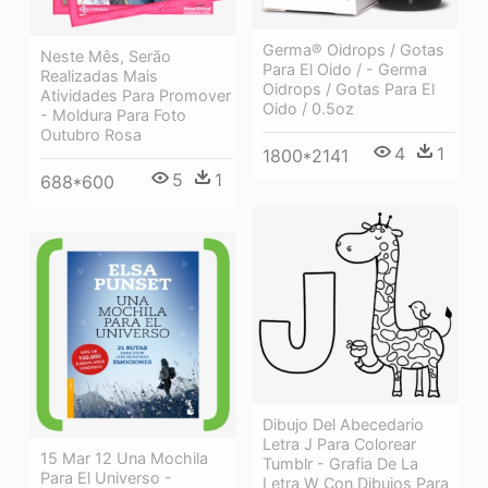
Germa® Oidrops / Gotas
Neste Mês, Serão
Para El Oido / - Germa
Realizadas Mais
Oidrops / Gotas Para El
Atividades Para Promover
Oido / 0.5oz
- Moldura Para Foto
Outubro Rosa
4
1
1800*2141
5
1
688*600
Dibujo Del Abecedario
Letra J Para Colorear
15 Mar 12 Una Mochila
Tumblr - Grafia De La
Para El Universo -
Letra W Con Dibujos Para