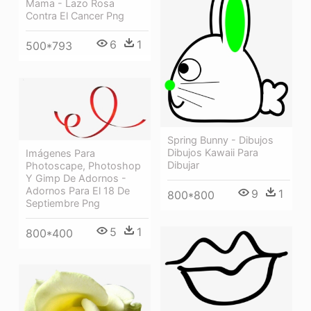
Mama - Lazo Rosa
Contra El Cancer Png
6
1
500*793
Spring Bunny - Dibujos
Dibujos Kawaii Para
Imágenes Para
Dibujar
Photoscape, Photoshop
Y Gimp De Adornos -
Adornos Para El 18 De
9
1
800*800
Septiembre Png
5
1
800*400