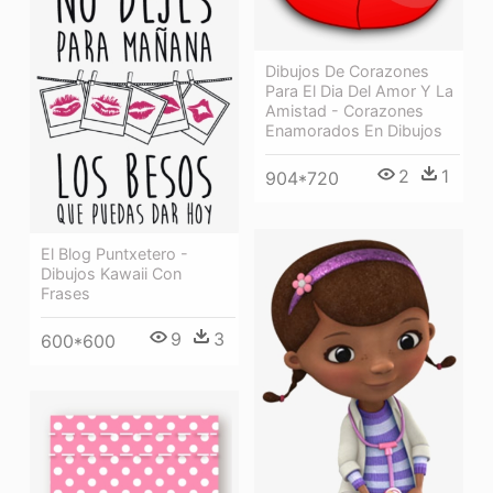
Dibujos De Corazones
Para El Dia Del Amor Y La
Amistad - Corazones
Enamorados En Dibujos
2
1
904*720
El Blog Puntxetero -
Dibujos Kawaii Con
Frases
9
3
600*600