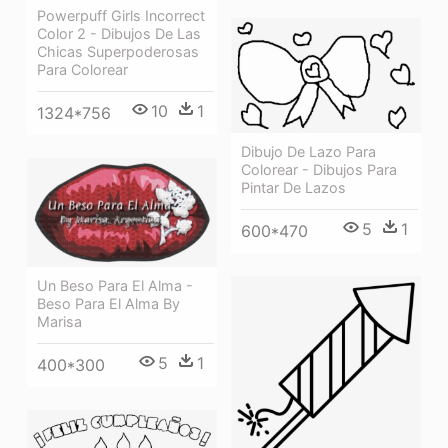
Powerpuff Girls Incorrect
Color 2 - Dibujos De Las
Chicas Superpoderosas
Para Colorear
10
1
1324*756
Dibujo De Lazo Para
Colorear - Dibujos Para
Pintar De Lazos
5
1
600*470
Un Beso Para El Alma -
Beso Para El Alma By
Marisa
5
1
400*300