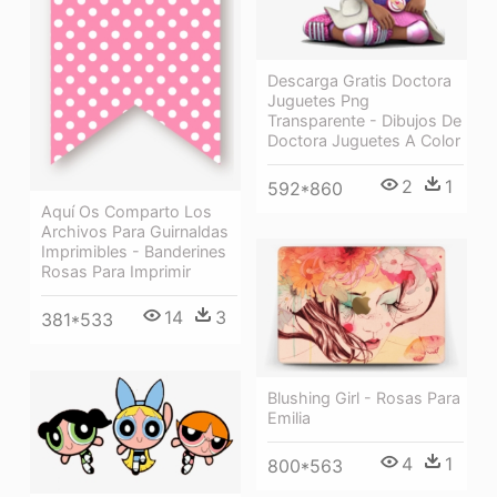
Descarga Gratis Doctora
Juguetes Png
Transparente - Dibujos De
Doctora Juguetes A Color
2
1
592*860
Aquí Os Comparto Los
Archivos Para Guirnaldas
Imprimibles - Banderines
Rosas Para Imprimir
14
3
381*533
Blushing Girl - Rosas Para
Emilia
4
1
800*563