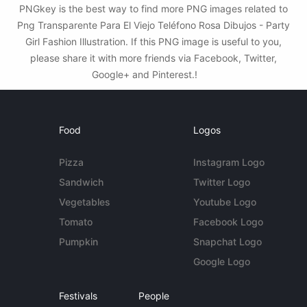
PNGkey is the best way to find more PNG images related to
Png Transparente Para El Viejo Teléfono Rosa Dibujos - Party
Girl Fashion Illustration. If this PNG image is useful to you,
please share it with more friends via Facebook, Twitter,
Google+ and Pinterest.!
Food
Logos
Pizza
Instagram Logo
Sandwich
Twitter Logo
Vegetables
Youtube Logo
Tomato
Facebook Logo
Pumpkin
Snapchat Logo
Google Logo
Festivals
People