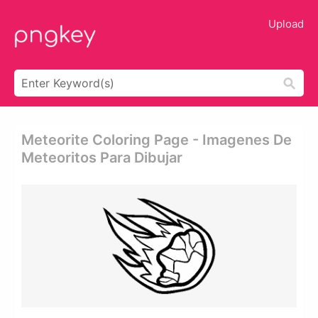
Upload
Meteorite Coloring Page - Imagenes De
Meteoritos Para Dibujar