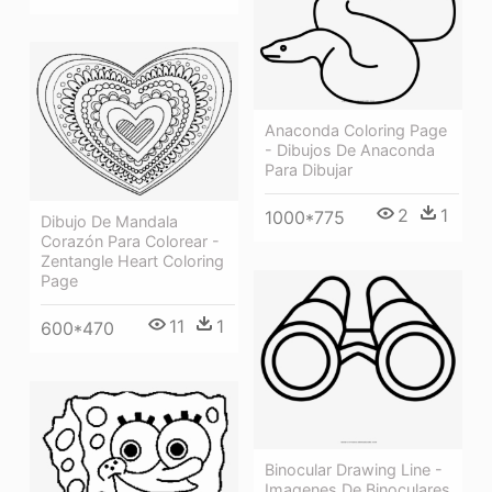
Anaconda Coloring Page
- Dibujos De Anaconda
Para Dibujar
2
1
1000*775
Dibujo De Mandala
Corazón Para Colorear -
Zentangle Heart Coloring
Page
11
1
600*470
Binocular Drawing Line -
Imagenes De Binoculares