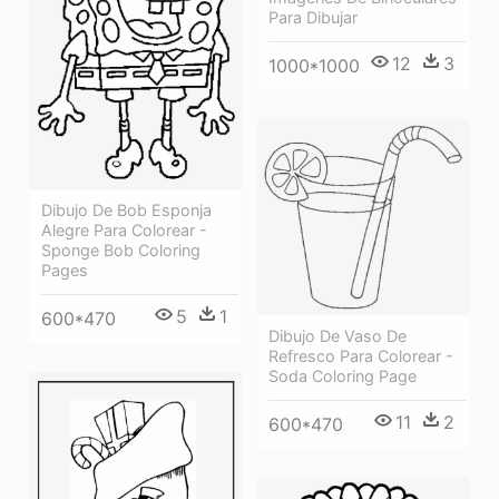
Para Dibujar
12
3
1000*1000
Dibujo De Bob Esponja
Alegre Para Colorear -
Sponge Bob Coloring
Pages
5
1
600*470
Dibujo De Vaso De
Refresco Para Colorear -
Soda Coloring Page
11
2
600*470