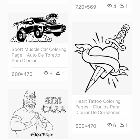
4
1
720*569
Sport Muscle Car Coloring
Page - Auto De Toretto
Para Dibujar
6
1
600*470
Heart Tattoo Coloring
Pages - Dibujos Para
Dibujar De Corazones
6
1
600*470