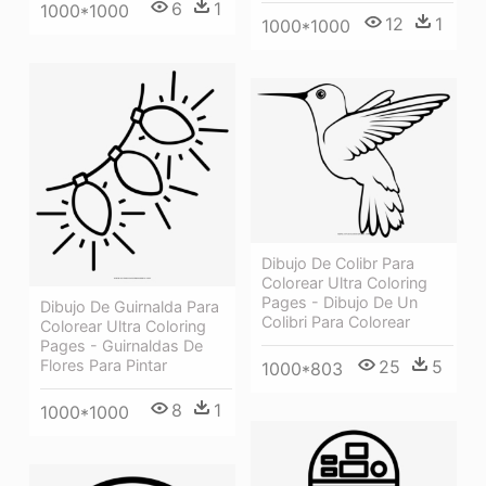
6
1
1000*1000
12
1
1000*1000
Dibujo De Colibr Para
Colorear Ultra Coloring
Pages - Dibujo De Un
Dibujo De Guirnalda Para
Colibri Para Colorear
Colorear Ultra Coloring
Pages - Guirnaldas De
Flores Para Pintar
25
5
1000*803
8
1
1000*1000