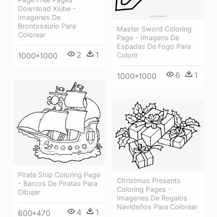
Download Xsibe -
Imagenes De
Brontosaurio Para
Master Sword Coloring
Colorear
Page - Imagens De
Espadas De Fogo Para
2
1
1000*1000
Colorir
6
1
1000*1000
Pirate Ship Coloring Page
Christmas Presents
- Barcos De Piratas Para
Coloring Pages -
Dibujar
Imagenes De Regalos
Navideños Para Colorear
4
1
600*470