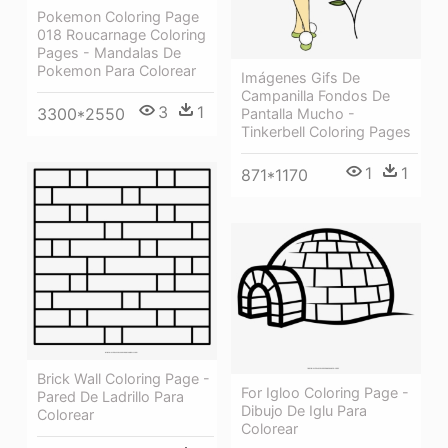
Pokemon Coloring Page
018 Roucarnage Coloring
Pages - Mandalas De
Pokemon Para Colorear
Imágenes Gifs De
Campanilla Fondos De
3
1
3300*2550
Pantalla Mucho -
Tinkerbell Coloring Pages
1
1
871*1170
Brick Wall Coloring Page -
For Igloo Coloring Page -
Pared De Ladrillo Para
Dibujo De Iglu Para
Colorear
Colorear