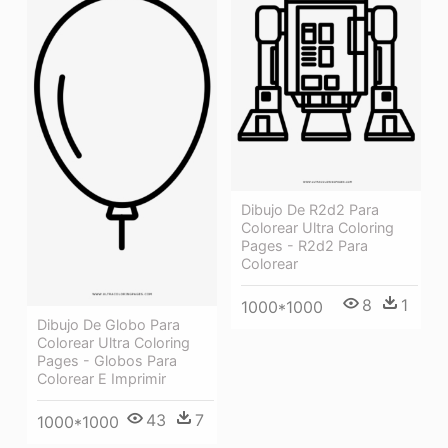
Dibujo De R2d2 Para
Colorear Ultra Coloring
Pages - R2d2 Para
Colorear
8
1
1000*1000
Dibujo De Globo Para
Colorear Ultra Coloring
Pages - Globos Para
Colorear E Imprimir
43
7
1000*1000