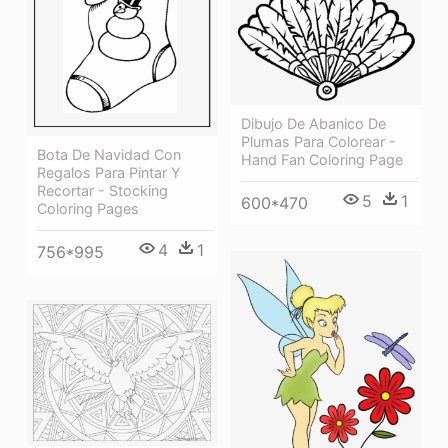
Dibujo De Abanico De
Plumas Para Colorear -
Bota De Navidad Con
Hand Fan Coloring Page
Regalos Para Pintar Y
Recortar - Stocking
5
1
600*470
Coloring Pages
4
1
756*995