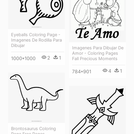
Eyeballs Coloring Page -
Imagenes De Rodilla Para
Dibujar
Imagenes Para Dibujar De
Amor - Coloring Pages
2
1
1000*1000
Fall Precious Moments
4
1
784*901
Brontosaurus Coloring
Page Free Pages