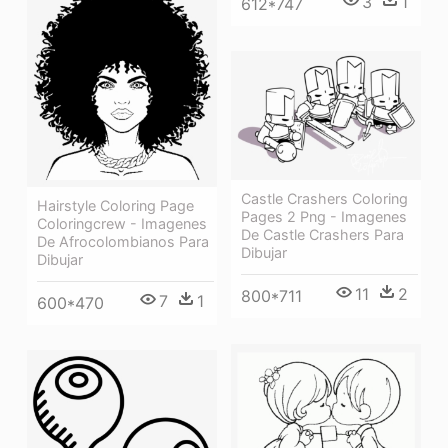
3
1
612*747
Castle Crashers Coloring
Hairstyle Coloring Page
Pages 2 Png - Imagenes
Coloringcrew - Imagenes
De Castle Crashers Para
De Afrocolombianos Para
Dibujar
Dibujar
11
2
800*711
7
1
600*470