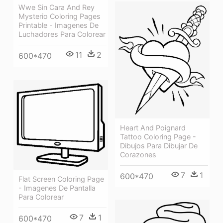
Wwe Sin Cara And Rey
Mysterio Coloring Pages
Printable - Imagenes De
Luchadores Para Colorear
11
2
600*470
Heart And Poignard
Tattoo Coloring Page -
Dibujos Para Dibujar De
Corazones
7
1
600*470
Flat Screen Coloring Page
- Imagenes De Pantalla
Para Colorear
7
1
600*470