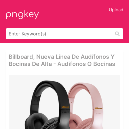
Upload
Billboard, Nueva Línea De Audífonos Y
Bocinas De Alta - Audifonos O Bocinas