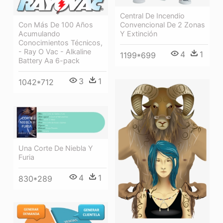
Central De Incendio
Con Más De 100 Años
Convencional De 2 Zonas
Acumulando
Y Extinción
Conocimientos Técnicos,
- Ray O Vac - Alkaline
4
1
1199*699
Battery Aa 6-pack
3
1
1042*712
Una Corte De Niebla Y
Furia
4
1
830*289