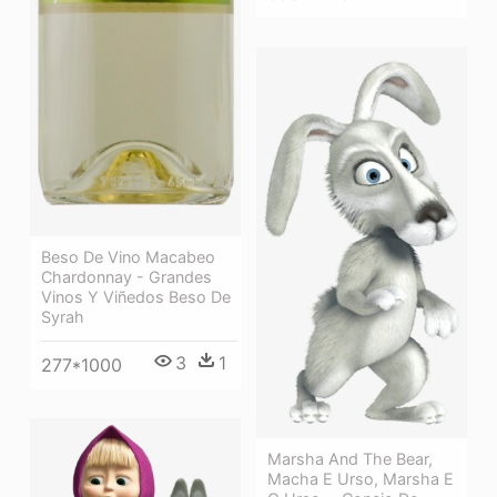
Beso De Vino Macabeo
Chardonnay - Grandes
Vinos Y Viñedos Beso De
Syrah
3
1
277*1000
Marsha And The Bear,
Macha E Urso, Marsha E