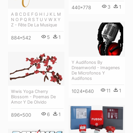
3
1
440*778
A B C D E F G H I J K L M
N O P Q R S T U V W X Y
Z - Fête De La Musique
5
1
884*542
Y Audifonos By
Dreamworld - Imagenes
De Microfonos Y
Audifonos
11
1
1024*640
Wwis Yoga Cherry
Blossom - Poemas De
Amor Y De Olvido
6
1
896*500