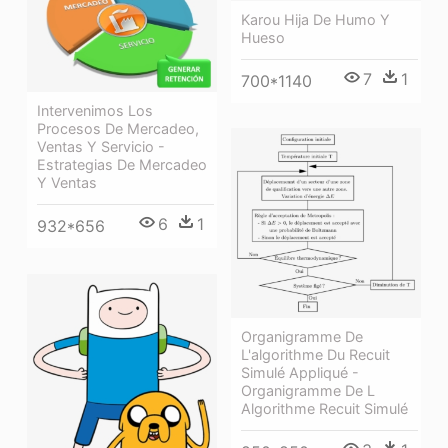
Karou Hija De Humo Y
Hueso
7
1
700*1140
Intervenimos Los
Procesos De Mercadeo,
Ventas Y Servicio -
Estrategias De Mercadeo
Y Ventas
6
1
932*656
Organigramme De
L'algorithme Du Recuit
Simulé Appliqué -
Organigramme De L
Algorithme Recuit Simulé