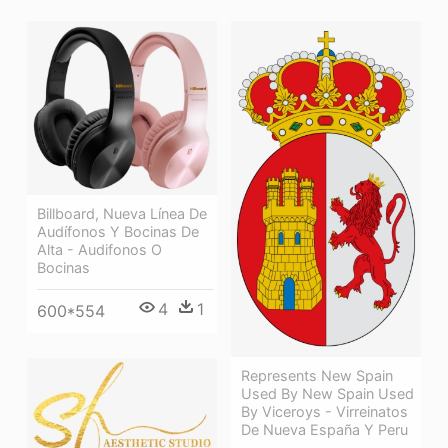
Billboard, Nueva Línea De
Audífonos Y Bocinas De
Alta - Audifonos O
Bocinas
4
1
600*554
Represents New Spain
Used By New Spain Used
By Viceroys - Virreinatos
De Nueva España Y Peru