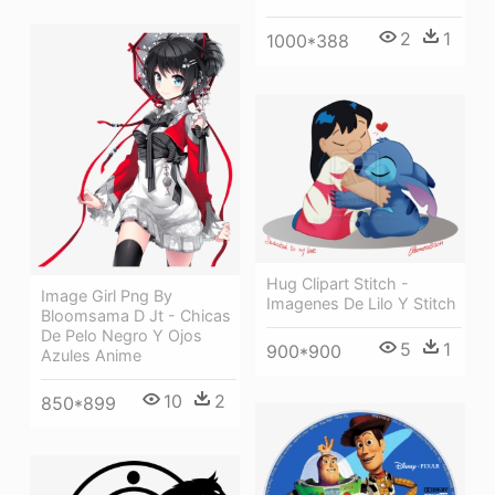
2
1
1000*388
Hug Clipart Stitch -
Image Girl Png By
Imagenes De Lilo Y Stitch
Bloomsama D Jt - Chicas
De Pelo Negro Y Ojos
5
1
900*900
Azules Anime
10
2
850*899