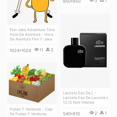
3
1
850*850
Finn Jake Adventure Time
Hora De Aventura - Hora
De Aventura Finn Y Jake
11
3
1024*1024
Lacoste Eau De L -
Lacoste Eau De Lacoste L
12.12 Noir Intense
Frutas Y Verduras - Caja
2
1
540*810
De Frutas Y Verduras