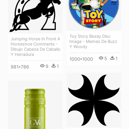
Toy Story Bluray Disc
Jumping Horse In Front A
Image - Memes De Buzz
Horseshoe Comments -
Y Woody
Dibujo Cabeza De Caballo
Y Herradura
5
1
1000*1000
9
1
981*786