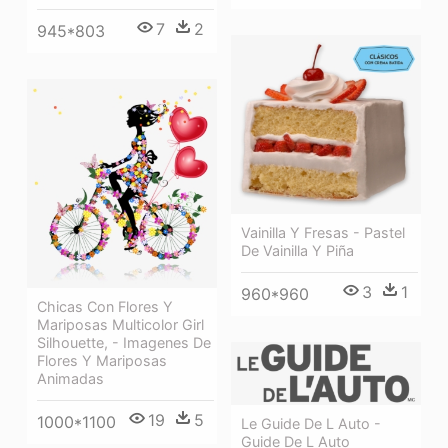
7
2
945*803
Vainilla Y Fresas - Pastel
De Vainilla Y Piña
3
1
960*960
Chicas Con Flores Y
Mariposas Multicolor Girl
Silhouette, - Imagenes De
Flores Y Mariposas
Animadas
19
5
1000*1100
Le Guide De L Auto -
Guide De L Auto