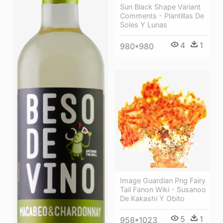
Sun Black Shape Variant
Comments - Plantillas De
Soles Y Lunas
4
1
980*980
Image Guardian Png Fairy
Tail Fanon Wiki - Susanoo
De Kakashi Y Obito
5
1
958*1023