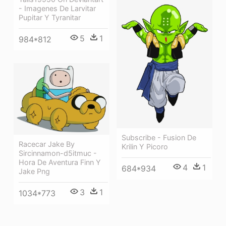
- Imagenes De Larvitar
Pupitar Y Tyranitar
5
1
984*812
Subscribe - Fusion De
Racecar Jake By
Krilin Y Picoro
Sircinnamon-d5itmuc -
Hora De Aventura Finn Y
4
1
684*934
Jake Png
3
1
1034*773