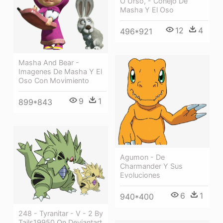
O Urso, - Conejo De
Masha Y El Oso
12
4
496*921
Masha And Bear -
Imagenes De Masha Y El
Oso Con Movimiento
9
1
899*843
Agumon - De
Charmander Y Sus
Evoluciones
6
1
940*400
248 - Tyranitar - V - 2 By
Tails19950 On Deviantart