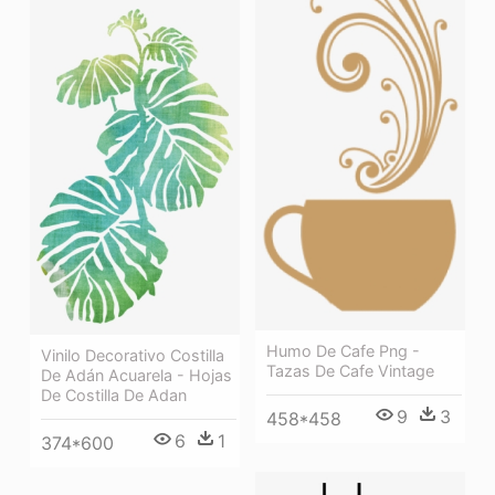
Humo De Cafe Png -
Vinilo Decorativo Costilla
Tazas De Cafe Vintage
De Adán Acuarela - Hojas
De Costilla De Adan
9
3
458*458
6
1
374*600