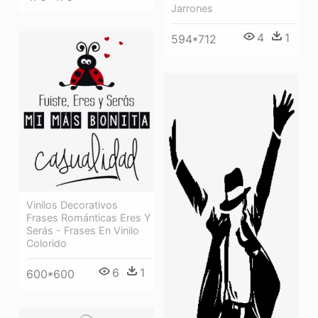
Jarrones
4
1
594*712
Vinilos Decorativos
Frases Románticas Eres Y
Serás - Frases En Vinilo
Colorido
6
1
600*600