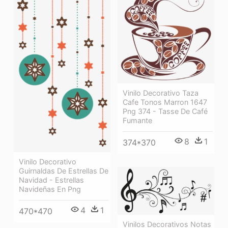
Vinilo Decorativo Taza
Cafe Tonos Marron 1647
Png 374 - Tasse De Café
Fumante
8
1
374*370
Vinilo Decorativo
Guirnaldas De Estrellas De
Navidad - Estrellas
Navideñas En Png
4
1
470*470
Vinilos Decorativos Notas