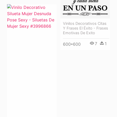
Vinilos Decorativos Citas
Y Frases El Éxito - Frases
Emotivas De Exito
7
1
600*600