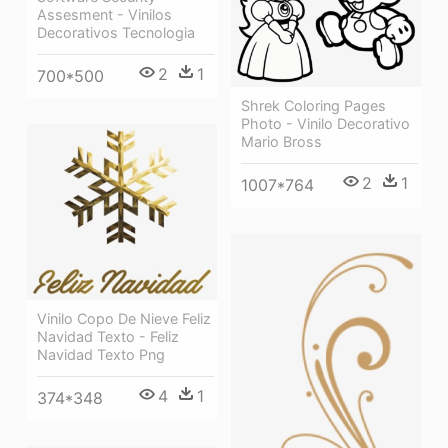
Assesment - Vinilos
Decorativos Tecnologia
2
1
700*500
Shrek Coloring Pages
Photo - Vinilo Decorativo
Mario Bross
2
1
1007*764
Vinilo Copo De Nieve Feliz
Navidad Texto - Feliz
Navidad Texto Png
4
1
374*348