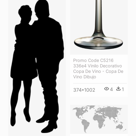
Promo Code C5216
336e4 Vinilo Decorativo
Copa De Vino - Copa De
Vino Dibujo
4
1
374*1002