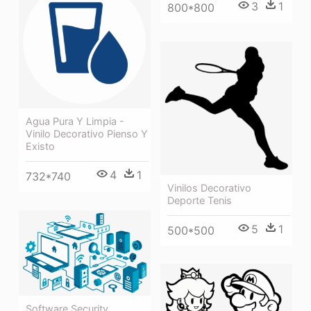
3
1
800*800
Agua Pura Y Limpia -
Vinilo Decorativo Pienso Y
Existo
4
1
732*740
Vinilos Decorativo
Deporte Tenis
5
1
500*500
Software Security