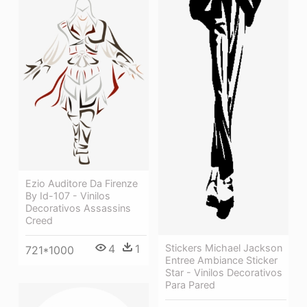
Ezio Auditore Da Firenze
By Id-107 - Vinilos
Decorativos Assassins
Creed
4
1
Stickers Michael Jackson
721*1000
Entree Ambiance Sticker
Star - Vinilos Decorativos
Para Pared