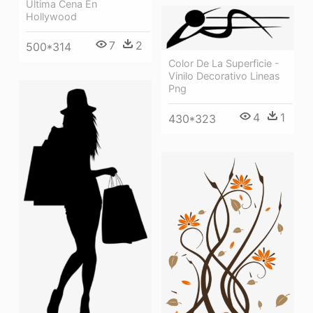
Ultima Cena En
Hollywood
7
2
500*314
Color De La Superficie -
Vinilo Decorativo Lineas
Png
4
1
430*323