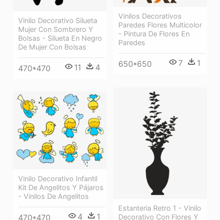
Vinilos Decorativos
Vinilo Decorativo Silueta
Paredes Flores Multicolor
Mujer Con Sombrero Y
- Pintura De Flores En
Bolsas - Silueta En Negro
Paredes
De Mujer Con Bolsas
7
1
650*650
11
4
470*470
Vinilo Decorativo Infantil
Kit De Angelitos Y Pájaros
- Vinilos De Angelitos
Estanteria Retro 1 - Vinilo
4
1
Decorativo Con Flores Y
470*470