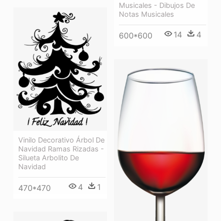
Musicales - Dibujos De
Notas Musicales
14
4
600*600
Vinilo Decorativo Árbol De
Navidad Ramas Rizadas -
Silueta Arbolito De
Navidad
4
1
470*470