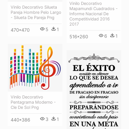
Vinilo Decorativo
Vinilo Decorativo Silueta
Mapamundi Cuadrados -
Pareja Hombre Pelo Largo
Informe Nacional De
- Silueta De Pareja Png
Competitividad 2016
2017
5
1
470*470
6
1
516*260
Vinilo Decorativo
Pentagrama Moderno -
Cle De Sol Png
3
1
440*386