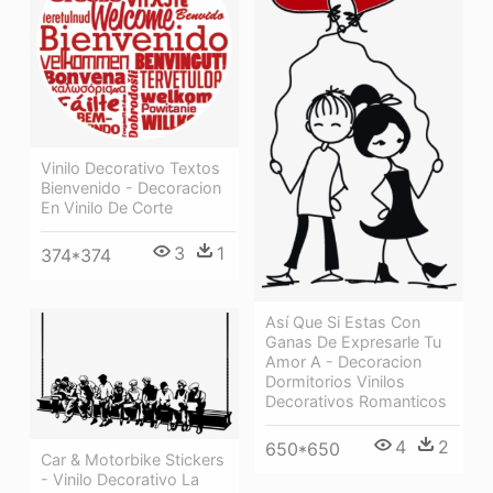
Vinilo Decorativo Textos
Bienvenido - Decoracion
En Vinilo De Corte
3
1
374*374
Así Que Si Estas Con
Ganas De Expresarle Tu
Amor A - Decoracion
Dormitorios Vinilos
Decorativos Romanticos
4
2
650*650
Car & Motorbike Stickers
- Vinilo Decorativo La