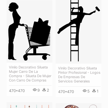
Vinilo Decorativo Silueta
Vinilo Decorativo Silueta
Mujer Carro De La
Pintor Profesional - Logos
Compra - Silueta De Mujer
De Empresas De
Con Carro De Compras
Servicios Generales
9
2
470*470
5
1
470*470