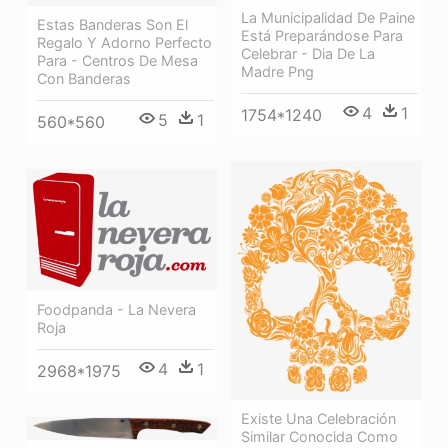
La Municipalidad De Paine
Estas Banderas Son El
Está Preparándose Para
Regalo Y Adorno Perfecto
Celebrar - Dia De La
Para - Centros De Mesa
Madre Png
Con Banderas
4
1
1754*1240
5
1
560*560
Foodpanda - La Nevera
Roja
4
1
2968*1975
Existe Una Celebración
Similar Conocida Como