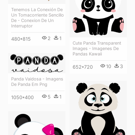
Tenemos La Conexión De
Un Tomacorriente Sencillo
De - Conexion De Un
Interruptor
2
1
480*815
Cute Panda Transparent
Images - Imagenes De
Pandas Kawaii
10
3
652*720
Panda Vaidosa - Imagens
De Panda Em Png
5
1
1050*400