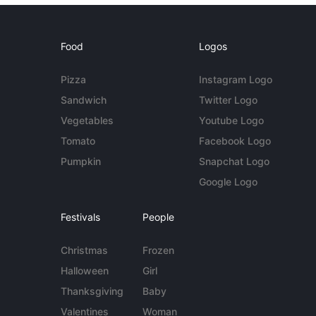
Food
Logos
Pizza
Instagram Logo
Sandwich
Twitter Logo
Vegetables
Youtube Logo
Tomato
Facebook Logo
Pumpkin
Snapchat Logo
Google Logo
Festivals
People
Christmas
Frozen
Halloween
Girl
Thanksgiving
Baby
Valentines
Woman