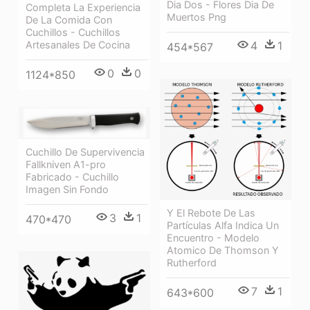
Dia Dos - Flores Dia De
Completa La Experiencia
Muertos Png
De La Comida Con
Cuchillos - Cuchillos
4
1
Artesanales De Cocina
454*567
0
0
1124*850
Cuchillo De Supervivencia
Fallkniven A1-pro
Fabricado - Cuchillo
Imagen Sin Fondo
Y El Rebote De Las
3
1
470*470
Partículas Alfa Indica Un
Encuentro - Modelo
Atomico De Thomson Y
Rutherford
7
1
643*600