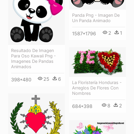
Panda Png - Imagen De
Un Panda Animado
2
1
1587*1796
Resultado De Imagen
Para Oso Kawaii Png -
Imagenes De Pandas
Animados
25
6
398*480
La Floristería Honduras -
Arreglos De Flores Con
Nombres
8
2
684*398