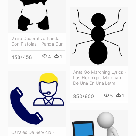
Vinilo Decorativo Panda
Con Pistolas - Panda Gun
4
1
458*458
Ants Go Marching Lyrics -
Las Hormigas Marchan
De Una En Una Letra
5
1
850*900
Canales De Servicio -