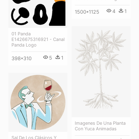
4
1
1500*1125
01 Panda
E1426675316921 - Canal
Panda Logo
5
1
398*310
Imagenes De Una Planta
Con Yuca Animadas
Sal De Los Clásicos Y