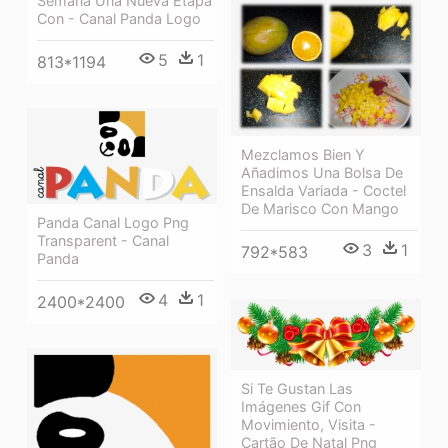
Semana Una Nueva Etapa
Con - Canal Panda Logo
5
1
813*1194
Mezclamos Bien Y
Añadimos Una Bolsa De
Ensalda Variada - Coctel
De Marisco Con Mango
Panda Canal Logo Png
Transparent - Canal
3
1
792*583
Panda
4
1
2400*2400
Si Te Gustan Las
Imágenes Gif Con
Movimiento, Visita -
Cartão De Natal Png