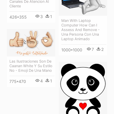
Canales De Atencion Al
Cliente
3
1
426*355
Man With Laptop
Computer How Can I
Assess And Remove -
Una Persona Con Una
Laptop Animado
7
2
1000*1000
Las Ilustraciones Son De
Caanan White Y Su Estilo
No - Emoji De Una Mano
4
1
775*470