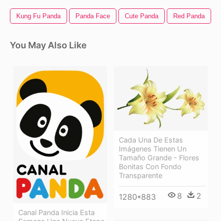
Kung Fu Panda
Panda Face
Cute Panda
Red Panda
You May Also Like
Cada Una De Estas
Imágenes Tienen Un
Tamaño Grande - Flores
Bonitas Con Fondo
Transparente
8
2
1280*883
Canal Panda Inicia Esta