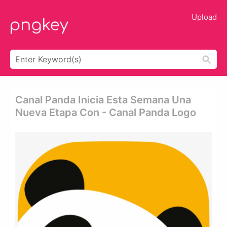
Upload
Canal Panda Inicia Esta Semana Una
Nueva Etapa Con - Canal Panda Logo