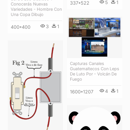
5
1
337*522
Conocerás Nuevas
Variedades - Hombre Con
Una Copa Dibujo
3
1
400*400
Capturas Canales
Guatemaltecos Con Leps
De Luto Por - Volcán De
Fuego
4
1
1600*1207