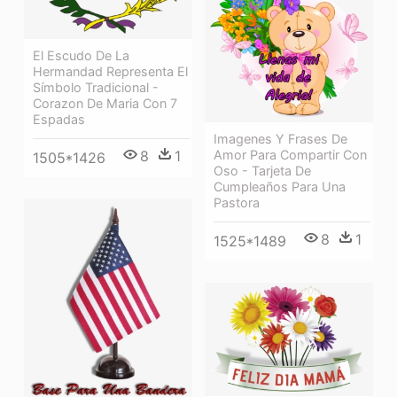
El Escudo De La
Hermandad Representa El
Símbolo Tradicional -
Corazon De Maria Con 7
Espadas
Imagenes Y Frases De
8
1
Amor Para Compartir Con
1505*1426
Oso - Tarjeta De
Cumpleaños Para Una
Pastora
8
1
1525*1489