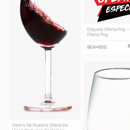
Etiqueta Oferta Png -
Oferta Png
904*600
Dentro De Nuestra Oferta De