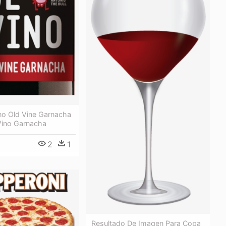
no Old Vine Garnacha
Vino Garnacha
2
1
Resultado De Imagen Para Copa