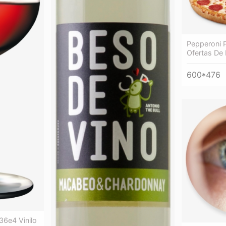
Pepperoni P
Ofertas De 
600*476
6e4 Vinilo