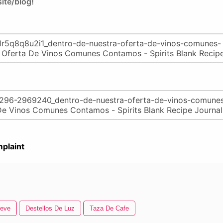
ite/blog!
plaint
ieve
Destellos De Luz
Taza De Cafe