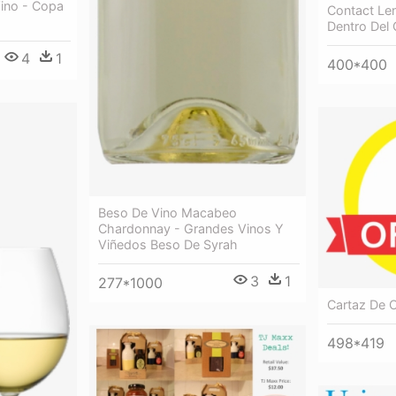
ino - Copa
Contact Le
Dentro Del 
4
1
400*400
Beso De Vino Macabeo
Chardonnay - Grandes Vinos Y
Viñedos Beso De Syrah
3
1
277*1000
Cartaz De 
498*419