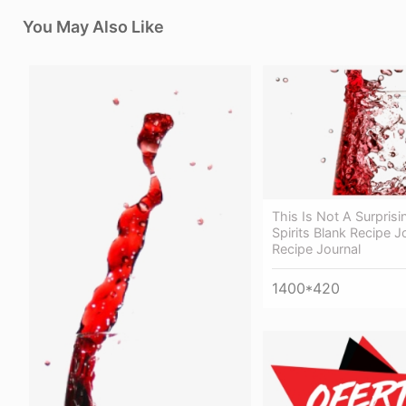
You May Also Like
This Is Not A Surprisi
Spirits Blank Recipe J
Recipe Journal
1400*420