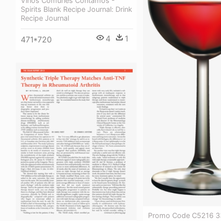
Vinos Comunes Contamos -
Spirits Blank Recipe Journal: Drink
Recipe Journal
4
1
471*720
Promo Code C5216 33