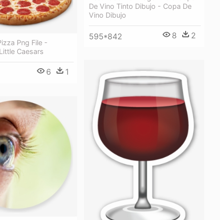
De Vino Tinto Dibujo - Copa De
Vino Dibujo
8
2
595*842
izza Png File -
Little Caesars
6
1