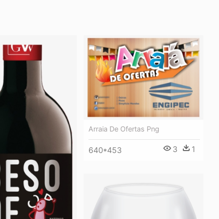
Arraia De Ofertas Png
3
1
640*453