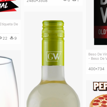
2480*3508
 Etiqueta De
22
9
Beso De Vi
- Beso De 
400*734