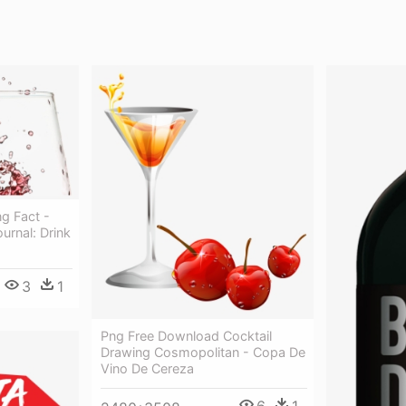
ng Fact -
ournal: Drink
3
1
Png Free Download Cocktail
Drawing Cosmopolitan - Copa De
Vino De Cereza
6
1