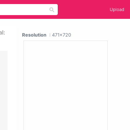
Upload
l:
Resolution
: 471x720