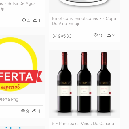
ns - Bolsa De Agua
Ojo
Emoticons│emoticones - - Copa
4
1
De Vino Emoji
10
2
349*533
Oferta Png
9
4
5 - Principales Vinos De Canada